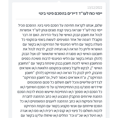
13/12/2022
ייפוי כוח לעו"ד דיירים בהסכם פינוי בינוי
שלום, אנחנו לקראת חתימה על הסכם פינוי בינוי. ההסכם מכיל
ייפוי כוח לעו"ד שנראה בעיני קצת מוגזם ונותן לעו"ד אפשרות
לנהל את חשבון הבנק האישי של בעלי הדירות. האם זה דבר
מקובל? דוגמה של אחד הסעיפים: לעשות בשמי ובמקומי כל
פעולה בקשר עם הליווי הפיננסי של הפרויקט ו/או בקשר עם
האשראי וליתן כל הוראה ו/או הנחיה לבנק, לרבות לנהל את
חשבוננו האישי ו/או מסגרת האשראי שתאושר לנו אצל הבנק
(להלן: הנחיה בקשר עם הליווי הפיננסי לרבות משיכת כספים
מהחשבון האישי לזכות חשבון בבנק שיפתח בקשר עם "החשבון
האישי "), לבקש ולקבל בשמנו ובמקומנו הלוואות ו/או אשראים
מהבנק, ליתן לבנק כל הוראה ו/או הפרויקט (להלן: "חשבון
הפרויקט"), ע"ח אשראים כאמור לעיל, ומ"חשבון הפרויקט"
לצדדים שלישיים והכל לשם תשלום כל סכום מהסכומים
שיידרשו ממני/נו בגין התחייבויותי/נו על פי הסכם השיתוף ו/או
כל הסכם ו/או מסמך ו/או התחייבות שייעשו מכוחו לרבות הסכם
הזמנת שירותים מהקבלן המבצע ו/או כתב ההזמנה לחברת
הניהול והפיקוח ו/או כתב ההזמנה ליועצים המשפטיים ו/או כל
הסכם שייחתם עם אנשי מקצוע בקשר עם הקמת הפרויקט
לרבות תשלום כל פיצוי ו/או קנס ו/או ריבית ו/או מס ו/או אגרה
ו/או היטל ו/או שכ"ט וכד' החלים ו/או שיחולו עלי/נו בקשר עם