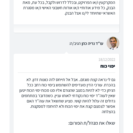
המקרקעין ו/או הפרויקט, ובכלל לדרוש ולקבל, בכל עת, מאת
הבנק, כל מידע אודותיי ו/או אודות חשבוני האישי ו/או מסגרת
האשראי שתיוחד לי/נו אצל הבנק.
עו"ד נריה כהן
הגיב/ה:
18/12/2022
יפוי כוח
גם לי נראה קצת מוגזם.. אבל אל תייחס לזה כוונות זדון. לא
בהכרח. עורכי הדין מעדיפים להשתמש ביפוי כוח רחב ככל
הניתן כדי לא להיות במצב שהגורם אליו פנו מכוח יפוי הכוח יטען
שאין לעוה"ד יפוי כוח נקודתי לאותו עניין. כשמדובר במתחמים
גדולים זה עלול להיות קושי. מציע שתשאל את עוה"ד האם
אפשר לצמצם קצת את יפוי הכוח ולא להיחפז למסקנות.
בהצלחה
שאלו את מנהל/ת הפורום: