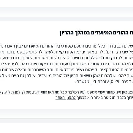
 ההורים המיועדים במהלך ההריון
שלום רב, בדרך כלל עורכים הסכם מפורט בין ההורים המיועדים לבין האם הנ
(של שני הצדדים). לרוב אוסרים על הפונדקאית לעשן, להשתמש בסמים וכדומ
רות לבדוק זאת? יש לקחת בחשבון שיש בקשות מסוימות שאינן ברות ביצוע ג
לוי מהם הדברים האחרים. יש כמובן מעורבות בבדיקות שזה מאוד לגיטימי ל
רטיות הפונדקאית. קיימות נשים פונדקאיות יותר משוחררות וכאלה שפחות
וב להבין שלמרות שהן נושאות הריון של הורים מיועדים יש להן גם חיים משל
פנה יוליוס, עורכת דין ומגשרת.
ג כאן אינו מהווה ייעוץ משפטי ו/או המלצה מכל סוג ו/או חוות דעת, מומלץ לפנות לייעו
ותך בלבד. הגלישה באתר היא בכפוף
לתקנון האתר