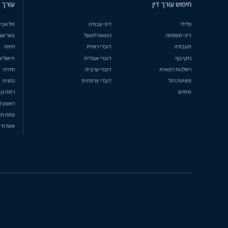
חיפוש עורך דין
עורך ד
פלילי
דיני עבודה
תל אבי
דיני משפחה
הוצאה לפועל
באר שב
תעבורה
דוברי רוסית
חיפה
נזקי גוף
דוברי אנגלית
ירושלים
רשלנות רפואית
דוברי ערבית
חדרה
פשיטת רגל
דוברי צרפתית
נתניה
מיסים
רמת גן
ראשון ל
פתח תק
אשדוד