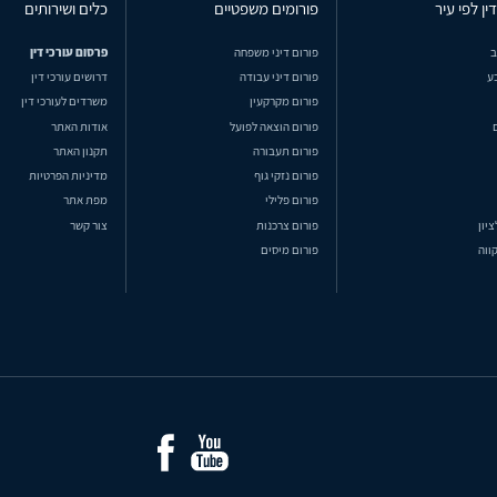
ין לפי עיר
פורומים משפטיים
כלים ושירותים
ב
פורום דיני משפחה
פרסום עורכי דין
ע
פורום דיני עבודה
דרושים עורכי דין
פורום מקרקעין
משרדים לעורכי דין
פורום הוצאה לפועל
אודות האתר
פורום תעבורה
תקנון האתר
פורום נזקי גוף
מדיניות הפרטיות
פורום פלילי
מפת אתר
ציון
פורום צרכנות
צור קשר
ווה
פורום מיסים