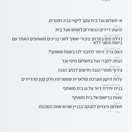
אי תשלום ועד בית עקב ליקויי בניה חמורים
בתיה
מיעוט דיירים הכשירים לשמש וועד בית
רפאל אברהם
נזילת מים במרחב ציבורי ששיך לשני בניינים משותפים האחד עם
ביטוח והשני ללא
מרב-וועד בית
האם צריך היתר לחיבור לגז בשטח משותף?
מאור
הנחה לחברי ועד בתשלום מיסי ועד
אדי קלייין
צירוף חומרי הגנה חדשים לכתב הגנה
הדס
עלות תיקון מערכת סולארית שמשרתת חלק קטן מהדיירים
חנה מורגנשטרן
בנית יחידת דיור על גג בית משותף
אייל
טעות ברישום של בית משותף
איציק
תשלום פיצויים למנקה בבניין שהיא אחת השכנות
עדי