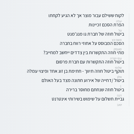
לקוח ששילם עבור מוצר אך לא הגיע לקחתו
יעלה
הפרת הסכם זכיינות
טל
ביטול חוזה של חברת גו מנג'מנט
משה ינץ
הסכם המבוסס על אחוזי רווח בחברה
מועסק
מתי חוזה התקשרות בין צדדים ייחשב למחייב?
עמי יהודה
ביטול חוזה התקשרות עם חברת פרסום
שלומי
תוקף ביטול חוזה תיווך - חתימת בן זוג אחד ופיצוי עמלה
אלון
ביטול /דחייה של אירוע חתונה מצד בעל האולם
:)
ביטול חוזה שנחתם מחוסר ברירה
דנה
גביית תשלום על שימוש בשירותי אינטרנט
יואב