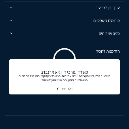
עורך דין לפי עיר
פורומים משפטיים
כלים ושירותים
הזדמנות להכיר
משרד עורכי דין גיא ארנברג
משפט פלילי, דיני תעבורה וייצוג אסירים. המשרד מעניק שירות לכל ההליכים
המשפטיים ונותן יחס אישי ומענה מהיר
תכירו יותר