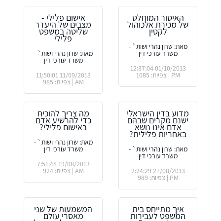
האיסור המוחלט
אישום פלילי -
של מכירת אלכוהול
מצבים של היעדר
לקטין
שליטה במשפט
פלילי
מאת: שרון נהרי ושות` -
משרד עורכי דין
מאת: שרון נהרי ושות` -
משרד עורכי דין
01/10/2013 12:37:04
PM | צפיות: 1085
11/09/2013 11:50:01
AM | צפיות: 985
מדוע בדין הישראלי
מה צריך להוכיח
ישנם מקרים שבהם
כדי להרשיע אדם
אדם אינו נושא
באישום פלילי?
באחריות פלילית?
מאת: שרון נהרי ושות` -
מאת: שרון נהרי ושות` -
משרד עורכי דין
משרד עורכי דין
19/08/2013 7:51:48
27/08/2013 2:24:29
AM | צפיות: 924
PM | צפיות: 989
איך מתייחס בית
המשמעות של שני
המשפט לעבירות
מאסרי עולם