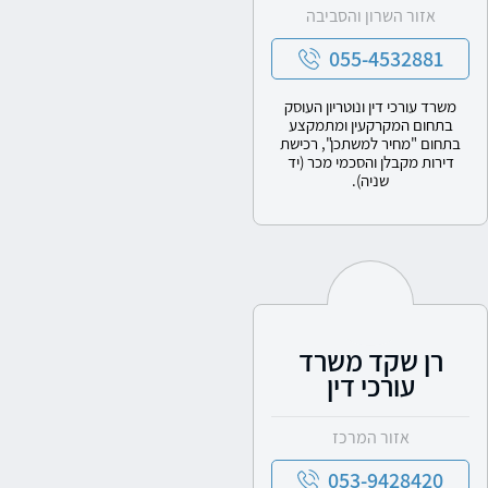
אזור השרון והסביבה
055-4532881
משרד עורכי דין ונוטריון העוסק
בתחום המקרקעין ומתמקצע
בתחום "מחיר למשתכן", רכישת
דירות מקבלן והסכמי מכר (יד
שניה).
רן שקד משרד
עורכי דין
אזור המרכז
053-9428420