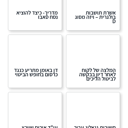
אשרת תושבות
מדריך- כיצד להוציא
בולגרית – ויזה מסוג
נסח טאבו
D
המלצה של לקוח
דן באומן מתריע כנגד
לאחר דיון בבקשה
כרסום בחופש הביטוי
לביטול הליכים
חשיבות גנאלוג עבור
עו"ד איריס שוורץ