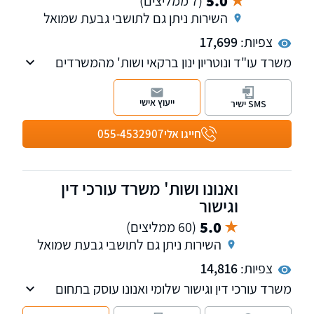
5.0
(7 ממליצים)
השירות ניתן גם לתושבי גבעת שמואל
צפיות:
17,699
משרד עו"ד ונוטריון ינון ברקאי ושות' מהמשרדים
המובילים בתחומו. משרדנו עוסק במשפט
אזרחי-מסחרי-מקרקעין, כולל ייצוג חברות, מוסדות
ייעוץ אישי
SMS ישיר
ולקוחות פרטיים.
משרדנו ממוקם במגדלי ב.ס.ר סיטי בפתח תקווה
חייגו אלי
055-4532907
ונותן את שירותיו בכל חלקי הארץ. נשמח לראותכם
בין כותלי משרדנו
ואנונו ושות' משרד עורכי דין
וגישור
5.0
(60 ממליצים)
השירות ניתן גם לתושבי גבעת שמואל
צפיות:
14,816
משרד עורכי דין וגישור שלומי ואנונו עוסק בתחום
המשפחה והמעמד האישי על כל רבדיו, בתחום