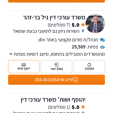
משרד עורכי דין גיל בר-זהר
5.0
(7 ממליצים)
השירות ניתן גם לתושבי גבעת שמואל
מנהל/ת פורום מקצועי באתר din
צפיות:
29,589
מהמשרדים המובילים בתחומו, מייצג דמויות מפתח
בתקשורת ובטלוויזיה. המשרד מספק שרות
בנושאים: דיני משפחה, עבודה, מקרקעין, קיניין
ייעוץ אישי
ZOOM
SMS ישיר
רוחני ומסחרי
חייגו אלי
055-4532854
יהוסף ושות' משרד עורכי דין
5.0
(1 ממליצים)