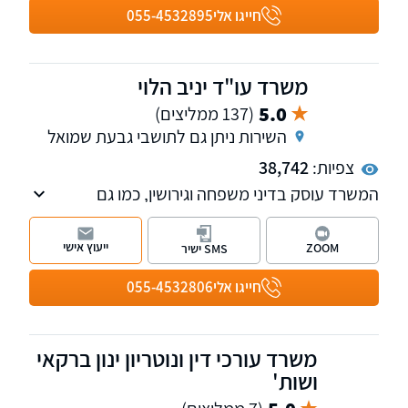
העבודה. למשרד שלוחות ברמת גן, ראשון לציון
חייגו אלי
055-4532895
ונתניה.
משרד עו"ד יניב הלוי
5.0
(137 ממליצים)
השירות ניתן גם לתושבי גבעת שמואל
צפיות:
38,742
המשרד עוסק בדיני משפחה וגירושין, כמו גם
בחדלות פירעון-פשיטת רגל. המשרד יצר תקדימים
משפטיים בתחום המשפחה והמשמורת
ייעוץ אישי
ZOOM
SMS ישיר
חייגו אלי
055-4532806
משרד עורכי דין ונוטריון ינון ברקאי
ושות'