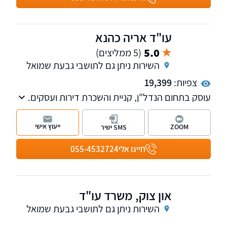
ירושה או צו קיום צוואה, מימוש עיזבונות, ייפוי כוח
מתמשך וכן ליטיגציה אזרחית
עו"ד אריה כהנא
5.0
(5 ממליצים)
השירות ניתן גם לתושבי גבעת שמואל
צפיות:
19,399
עוסק בתחום הנדל"ן, קניית והשכרת דירות ועסקים.
בעל ניסיון של למעלה מ-30 שנה בתחום הדיירות
המוגנת/ דמי מפתח. כמו כן המשרד עוסק בצוואות/
ייעוץ אישי
ZOOM
SMS ישיר
ירושות ובתחום המיסוי.
חייגו אלי
055-4532724
און צוק, משרד עו"ד
השירות ניתן גם לתושבי גבעת שמואל