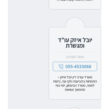
יובל איזק עו"ד
ומגשרת
אזור המרכז
055-4533068
משרד עורכי דין יובל איזק –
התמחות בתביעות נזקי גוף, ביטוח
לאומי, משרד הביטחון, יפוי כוח
מתמשך וצוואות