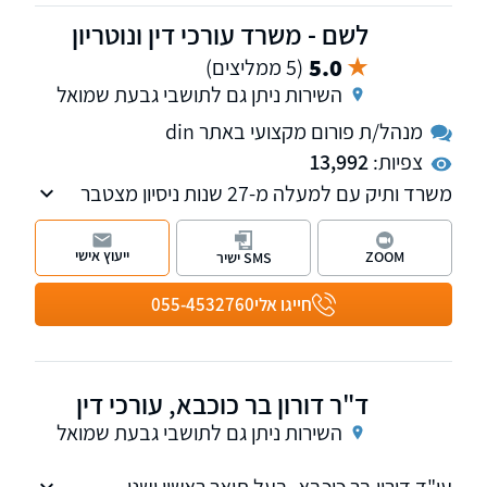
לשם - משרד עורכי דין ונוטריון
5.0
(5 ממליצים)
השירות ניתן גם לתושבי גבעת שמואל
מנהל/ת פורום מקצועי באתר din
צפיות:
13,992
משרד ותיק עם למעלה מ-27 שנות ניסיון מצטבר
בתחום דיני המשפחה והמקרקעין, עם התמחות
מיוחדת במיסוי מקרקעין. מנהלי פורום אפוטרופסות
ייעוץ אישי
ZOOM
SMS ישיר
| זכויות קשישים | בעלי מוגבלויות, עו"ד ונוטריון
לשם מוסמך מטעם האפוטרופוס הכללי להגיש יפוי
חייגו אלי
055-4532760
כוח מתמשך.
ד"ר דורון בר כוכבא, עורכי דין
השירות ניתן גם לתושבי גבעת שמואל