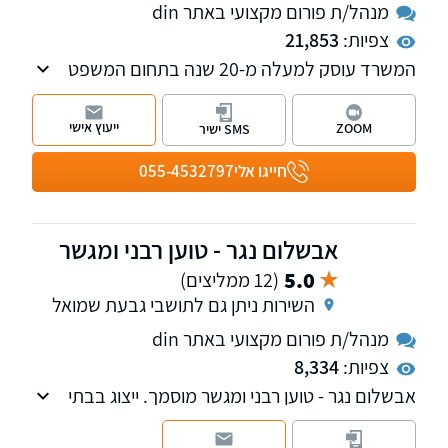
מנהל/ת פורום מקצועי באתר din
צפיות:
21,853
המשרד עוסק למעלה מ-20 שנה בתחום המשפט
האזרחי, לרבות דיני עבודה, ליטיגציה, חברות,
הוצאה לפועל, דיני תכנון ובניה, דיני משפחה
ייעוץ אישי
ZOOM
SMS ישיר
ומקרקעין. עו"ד און צוק הינו מגשר מוסמך ונותן
שירותים גם בתחום הגישור והבוררות.
חייגו אלי
055-4532797
אבשלום נגר - טוען רבני ומגשר
5.0
(12 ממליצים)
השירות ניתן גם לתושבי גבעת שמואל
מנהל/ת פורום מקצועי באתר din
צפיות:
8,334
אבשלום נגר - טוען רבני ומגשר מוסמך. ייצוג בבתי
הדין הרבניים, גישור בענייני משפחה ובנושאים
כללים: עבודה, סכסוכים עסקיים, סכסוכי שכנים