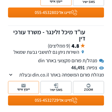
ייעוץ אישי
SMS ישיר
ועוד.
חייגו אלי
055-4532801
עו"ד מיכל זלינגר - משרד עורכי
דין
4.8
(9 ממליצים)
השירות ניתן גם לתושבי גבעת שמואל
מנהל/ת פורום מקצועי באתר din
צפיות:
46,491
מנהלת פורום המשפחה באתר din.co.il ובעלת
הסמכה של מגשרת וכן בעלת ניסיון של 22 שנה
בתחום דיני המשפחה לרבות ידועים בציבור,
ייעוץ אישי
ZOOM
SMS ישיר
ירושות, אלימות במשפחה ועוד.
חייגו אלי
055-4532729