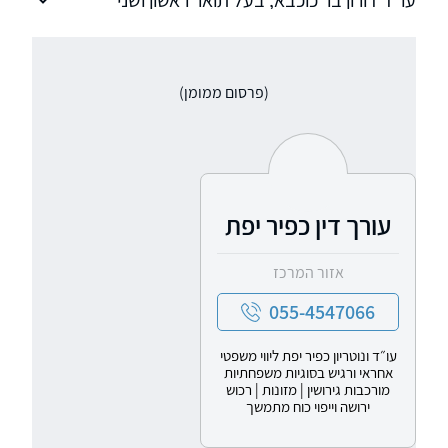
עו"ד דורון בר כוכבא, בעל תואר ראשון ושני
במשפטים וד"ר למשפטים מתמחה בתחום
המסחרי ובליווי עסקים, בדיני משפחה ובמקרקעין.
(פרסום ממומן)
עורך דין כפיר יפת
אזור המרכז
055-4547066
עו״ד ונוטריון כפיר יפת ליווי משפטי
אחראי ורגיש בסוגיות משפחתיות
מורכבות גירושין | מזונות | רכוש
ירושה וייפוי כוח מתמשך