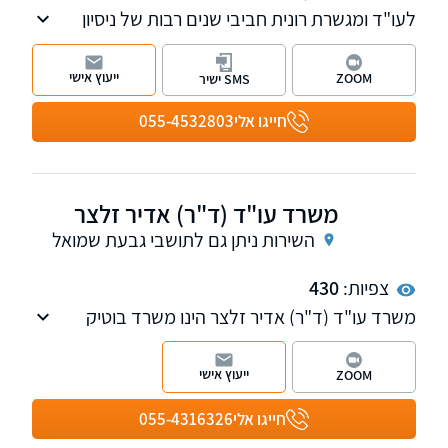
לעו"ד ומגשרת רונית חביבי שנים רבות של ניסיון
מעשי בדיני העבודה וניסיון עשיר של למעלה
מעשור בתחום דיני המשפחה והגירושין
ייעוץ אישי
ZOOM
SMS ישיר
חייגו אלי
055-4532803
משרד עו"ד (ד"ר) אדיר זלצר
השירות ניתן גם לתושבי גבעת שמואל
צפיות:
430
משרד עו"ד (ד"ר) אדיר זלצר הינו משרד בוטיק
העוסק בלשון הרע, חדלות פירעון, דיני חינוך
וליטיגציה אזרחית.
ייעוץ אישי
ZOOM
חייגו אלי
055-4316326