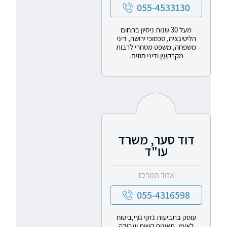
055-4533130
מעל 30 שנות ניסיון בתחום
הליטיגציה, סכסוכי ירושה, דיני
משפחה, משפט מסחרי לרבות
מקרקעין ודיני חוזים.
דוד סער, משרד
עו"ד
אזור המרכז
055-4316598
עוסק בתביעות נזקי גוף,ביטוח
לאומי, תאונות קשות ועבודה