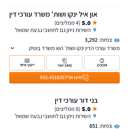
און איל ינקו ושות' משרד עורכי דין
5.0
(4 ממליצים)
השירות ניתן גם לתושבי גבעת שמואל
צפיות:
3,292
משרד עורכי הדין ינקו ושות' הוא משרד בוטיק
העוסק בנדל"ן ומקרקעין, התחדשות עירונית
(תמ"א 38 ופינוי-בינוי) בדגש על ייצוג בעלי דירות,
ייעוץ אישי
ZOOM
SMS ישיר
ליטיגציה נדל"נית, וכן סכסוכי ירושה, צוואה
ואפוטרופסות. המשרד מעניק מעטפת משפטית
חייגו אלי
055-4318357
מקיפה ומותאמת אישית, תוך ליווי מסור וביטחון
מלא
בני דור עורכי דין
5.0
(8 ממליצים)
השירות ניתן גם לתושבי גבעת שמואל
צפיות:
851