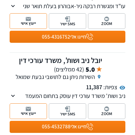
עו"ד ומגשרת רבקה ניר-אבוהרון בעלת תואר שני
במשפטים. מוסמכת לעריכת ייפוי כוח מתמשך,
בעלת ניסיון רב בייצוג ובסיוע בעסקאות מקרקעין,
ייעוץ אישי
ZOOM
SMS ישיר
פשיטת רגל, גישור ובוררות בהסכם גירושין, ודיני
משפחה - במיוחד צוואות וירושות.
חייגו אלי
055-4316752
יובל ניב ושות', משרד עורכי דין
5.0
(42 ממליצים)
השירות ניתן גם לתושבי גבעת שמואל
צפיות:
11,387
ניב ושות' משרד עורכי דין עוסק בתחום המעמד
האישי ודיני המשפחה והירושה. בנוסף, במשרד
מחלקות העוסקות בדיני עבודה ונזיקין. למשרד
ייעוץ אישי
ZOOM
SMS ישיר
שלוחות ברמת גן, ראשון לציון ונתניה.
חייגו אלי
055-4532788