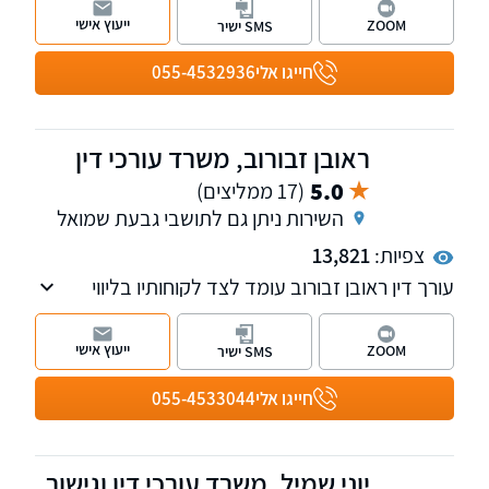
האזרחי: תביעות בנושא לשון הרע, סכסוכי שכנים
ייעוץ אישי
ZOOM
SMS ישיר
ופינוי מושכר. בנוסף, פועלת במשרד גם מחלקת
הוצאה לפועל.
חייגו אלי
055-4532936
ראובן זבורוב, משרד עורכי דין
5.0
(17 ממליצים)
השירות ניתן גם לתושבי גבעת שמואל
צפיות:
13,821
עורך דין ראובן זבורוב עומד לצד לקוחותיו בליווי
משפטי אישי, מוקפד ודיסקרטי, בשילוב ניסיון,
חשיבה מדויקת ומחויבות מלאה לכל אדם ולכל תיק
ייעוץ אישי
ZOOM
SMS ישיר
חייגו אלי
055-4533044
יוני שמיל, משרד עורכי דין וגישור