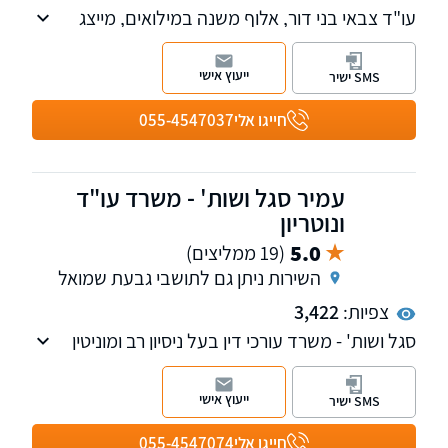
עו"ד צבאי בני דור, אלוף משנה במילואים, מייצג
ומייעץ למועמדים לשירות ביטחון, לחיילים בסדיר
ובמילואים בנושאים של פרופיל רפואי/נפשי, פטור
ייעוץ אישי
SMS ישיר
או שחרור, שיבוץ ותפקידים, הקלות בתנאי שירות.
אני משרת את לקוחותיי בא.מ.ו.נ.ה: שילוב של
חייגו אלי
055-4547037
אמינות, מחויבות, ודאות נחישות והצלחה.
עמיר סגל ושות' - משרד עו"ד
ונוטריון
5.0
(19 ממליצים)
השירות ניתן גם לתושבי גבעת שמואל
צפיות:
3,422
סגל ושות' - משרד עורכי דין בעל ניסיון רב ומוניטין
מוכח, המחויב להענקת שירות משפטי מקצועי,
איכותי ומבוסס אמון. המשרד פועל במגוון תחומים,
ייעוץ אישי
SMS ישיר
בהם מקרקעין - רכישה ומכירה של דירות, דיני
ירושה - עריכת צוואות וצוואות הדדיות, קבלת צו
חייגו אלי
055-4547074