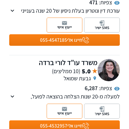
צפיות:
471
עורכת דין ונוטריון בעלת ניסיון של 20 שנה בענייני
המעמד האישי, לרבות גירושין, הסכמים, צוואות
וירושות ועריכת ייפוי כוח מתמשך.
ייעוץ אישי
SMS ישיר
חייגו אלי
055-4547185
משרד עו"ד לורי ברדה
5.0
(10 ממליצים)
גבעת שמואל
צפיות:
6,287
למעלה מ-20 שנות הצלחה בהוצאה לפועל,
בנקאות וייפוי כוח מתמשך.
ייעוץ אישי
SMS ישיר
חייגו אלי
055-4532957