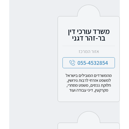
משרד עורכי דין
בר-זהר דגני
אזור המרכז
055-4532854
מהמשרדים המובילים בישראל
למשפט אזרחי לרבות גירושין,
חלוקת נכסים, משפט מסחרי,
מקרקעין, דיני עבודה ועוד