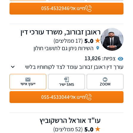
קצין תגמולים, ייצוג עובדים ומעסיקים בשלל
חייגו אלי
055-4532946
הערכאות הרלוונטיות בתביעות שכר וזכויות
סוציאליות וכו'.
ראובן זבורוב, משרד עורכי דין
5.0
(17 ממליצים)
השירות ניתן גם לתושבי חולון
צפיות:
13,826
עורך דין ראובן זבורוב עומד לצד לקוחותיו בליווי
משפטי אישי, מוקפד ודיסקרטי, בשילוב ניסיון,
חשיבה מדויקת ומחויבות מלאה לכל אדם ולכל תיק
ייעוץ אישי
ZOOM
SMS ישיר
חייגו אלי
055-4533044
עו"ד אוראל הרשקוביץ
5.0
(52 ממליצים)