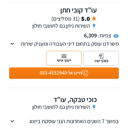
עו"ד קובי חתן
5.0
(31 ממליצים)
השירות ניתן גם לתושבי חולון
צפיות:
6,309
משרדנו עוסק בתחום דיני העבודה ומעניק שירות
כולל למעסיקים ולעובדים בכל קשת התחומים
הרחבה של דיני העבודה בישראל.
ייעוץ אישי
SMS ישיר
חייגו אלי
055-4532940
כוכי טבקה, עו"ד
השירות ניתן גם לתושבי חולון
במשך 7 השנים האחרונות הנני עוסקת בייצוג
מעסיקים ועובדים בהליכים משפטיים שונים בבתי