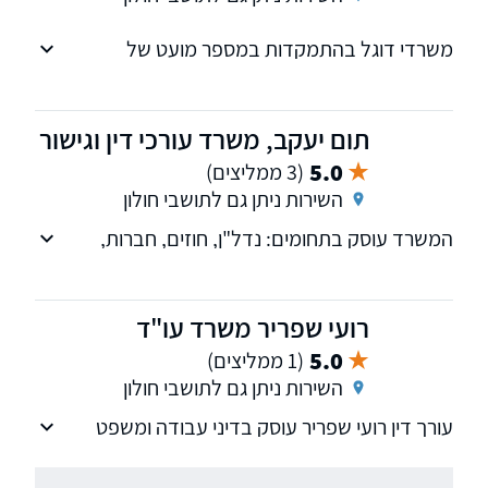
משרדי דוגל בהתמקדות במספר מועט של
תחומים, ולכן משרדי עוסק אך ורק בתחומי דיני
העבודה על כל רבדיו וכן בייצוג מול המוסד לביטוח
לאומי.
תום יעקב, משרד עורכי דין וגישור
5.0
(3 ממליצים)
השירות ניתן גם לתושבי חולון
המשרד עוסק בתחומים: נדל"ן, חוזים, חברות,
הוצאה לפועל, תעבורה, לשון הרע, מחיקת חובות,
הסדרים, ליווי עסקים ועוד.
רועי שפריר משרד עו"ד
5.0
(1 ממליצים)
השירות ניתן גם לתושבי חולון
עורך דין רועי שפריר עוסק בדיני עבודה ומשפט
אזרחי. מייצג עובדים, מעסיקים, ארגוני עובדים
וגופים מסחריים.