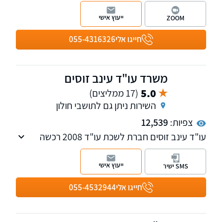
העוסק בלשון הרע, חדלות פירעון, דיני חינוך
וליטיגציה אזרחית.
ייעוץ אישי
ZOOM
חייגו אלי
055-4316326
משרד עו"ד עינב זוסים
5.0
(17 ממליצים)
השירות ניתן גם לתושבי חולון
צפיות:
12,539
עו"ד עינב זוסים חברת לשכת עו"ד 2008 רכשה
נסיון רב במגוון תחומי המשפט האזרחי בדגש על
נושא דיני עבודה, ייצוג מעסיקים ועובדים, דיני
ייעוץ אישי
SMS ישיר
משפחה, מסחרי וזכויות יוצרים. מקבלת לקוחות
בנס ציונה ובאשקלון, בנושא ייפוי כוח מתמשך
חייגו אלי
055-4532944
וצוואות אפשרות להגיע לבית הלקוח