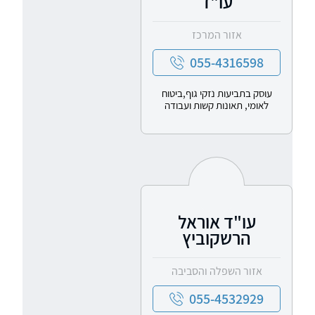
עו"ד
אזור המרכז
055-4316598
עוסק בתביעות נזקי גוף,ביטוח
לאומי, תאונות קשות ועבודה
עו"ד אוראל
הרשקוביץ
אזור השפלה והסביבה
055-4532929