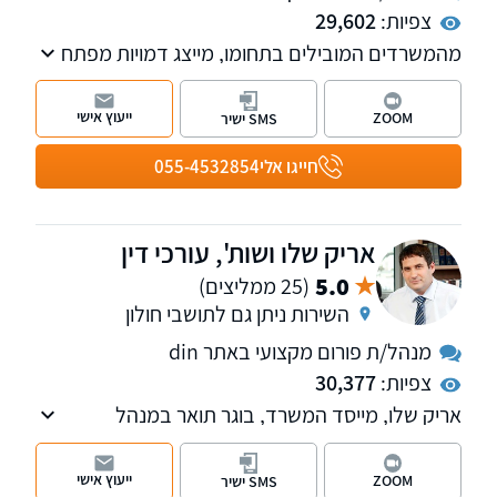
צפיות:
29,602
מהמשרדים המובילים בתחומו, מייצג דמויות מפתח
בתקשורת ובטלוויזיה. המשרד מספק שרות
בנושאים: דיני משפחה, עבודה, מקרקעין, קיניין
ייעוץ אישי
ZOOM
SMS ישיר
רוחני ומסחרי
חייגו אלי
055-4532854
אריק שלו ושות', עורכי דין
5.0
(25 ממליצים)
השירות ניתן גם לתושבי חולון
מנהל/ת פורום מקצועי באתר din
צפיות:
30,377
אריק שלו, מייסד המשרד, בוגר תואר במנהל
עסקים במימון בהצטיינות ותואר שני מאוניברסיטת
תל אביב, עוסק בנזיקין ודיני העבודה, טיפול
ייעוץ אישי
ZOOM
SMS ישיר
בתאונות עבודה, תאונות דרכים, רשלנות רפואית,