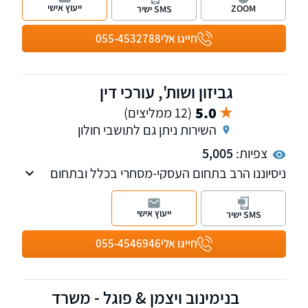
מחלקות העוסקות בדיני עבודה ונזיקין. למשרד
ייעוץ אישי
ZOOM
SMS ישיר
שלוחות ברמת גן, ראשון לציון ונתניה.
חייגו אלי
055-4532788
גביזון ושות', עורכי דין
5.0
(12 ממליצים)
השירות ניתן גם לתושבי חולון
צפיות:
5,005
ניסיוננו הרב בתחום העסקי-מסחרי בכלל ובתחום
דיני המס ודיני עבודה בפרט, מתבטא במתן
פתרונות יעילים בסוגיות מורכבות המאפשר מתן
ייעוץ אישי
SMS ישיר
פתרון כולל ונרחב ללקוחותינו.
חייגו אלי
055-4546946
בנימינוב ויצמן & פוגל - משרד