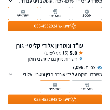
משרד עורכי דין שרמן-למדן, עוסק בדיני עבודה,
במשפט מנהלי וחוקתי ובמשפט אזרחי עסקי.
ייעוץ אישי
ZOOM
SMS ישיר
חייגו אלי
055-4532924
עו"ד ונוטריון אלודי קלימי- גורן
5.0
(15 ממליצים)
השירות ניתן גם לתושבי חולון
צפיות:
7,096
משרדנו הוקם על ידי עורכת הדין ונוטריון אלודי
קלימי-גורן בשנת 2019 לאחר שצברה ניסיון של
שנים באחד מהמשרדים המובילים בתחום
ייעוץ אישי
SMS ישיר
המקרקעין.
משרדנו עוסק גם בנושא אזרחות צרפתית.
חייגו אלי
055-4532948