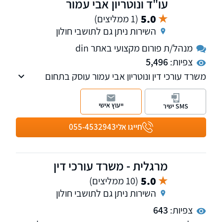
עו"ד ונוטריון אבי עמור
5.0
(1 ממליצים)
השירות ניתן גם לתושבי חולון
מנהל/ת פורום מקצועי באתר din
צפיות:
5,496
משרד עורכי דין ונוטריון אבי עמור עוסק בתחום
האזרחי-מסחרי, מקרקעין ודיני עבודה ומעניק
ללקוחותיו סל שירותים שלם תחת קורת גג אחת.
ייעוץ אישי
SMS ישיר
חייגו אלי
055-4532943
מרגלית - משרד עורכי דין
5.0
(10 ממליצים)
השירות ניתן גם לתושבי חולון
צפיות:
643