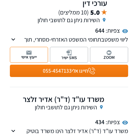
עורכי דין
5.0
(10 ממליצים)
השירות ניתן גם לתושבי חולון
צפיות:
644
ליווי משפטבתחומי המשפט האזרחי-מסחרי, תוך
הקפדה על מקצועיות, דיסקרטיות ושירות מותאם
אישית.
ייעוץ אישי
ZOOM
SMS ישיר
המשרד מייצג לקוחות פרטיים, מוסדיים ותאגידים
כאחד, ופועל מתוך מחויבות להבנת צורכי הלקוח
חייגו אלי
055-4547133
ומתן פתרונות משפטיים מדויקים, המבוססים על
ניסיון רב והתנהלות אחראית ושקולה.
משרד עו"ד (ד"ר) אדיר זלצר
השירות ניתן גם לתושבי חולון
צפיות:
434
משרד עו"ד (ד"ר) אדיר זלצר הינו משרד בוטיק