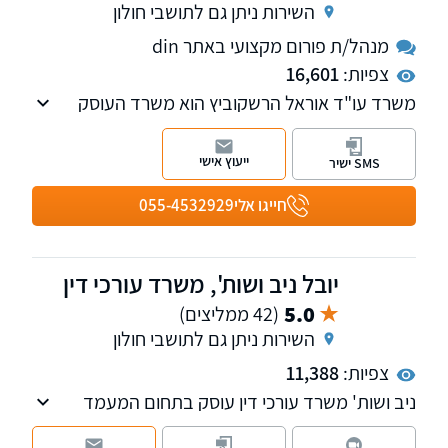
השירות ניתן גם לתושבי חולון
מנהל/ת פורום מקצועי באתר din
צפיות:
16,601
משרד עו"ד אוראל הרשקוביץ הוא משרד העוסק
בתחום האזרחי-מסחרי על רבדיו השונים.
ייעוץ אישי
SMS ישיר
חייגו אלי
055-4532929
יובל ניב ושות', משרד עורכי דין
5.0
(42 ממליצים)
השירות ניתן גם לתושבי חולון
צפיות:
11,388
ניב ושות' משרד עורכי דין עוסק בתחום המעמד
האישי ודיני המשפחה והירושה. בנוסף, במשרד