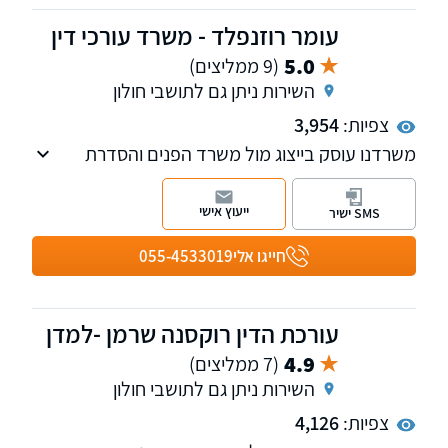
עומר רוזנפלד - משרד עורכי דין
5.0
(9 ממליצים)
השירות ניתן גם לתושבי חולון
צפיות:
3,954
משרדנו עוסק בייצוג מול משרד הפנים והסדרת
מעמד בישראל, דיני עבודה וכן הנפקה והשבה של
רישיונות נשק.
ייעוץ אישי
SMS ישיר
חייגו אלי
055-4533019
עורכת הדין רוקסנה שרמן -למדן
4.9
(7 ממליצים)
השירות ניתן גם לתושבי חולון
צפיות:
4,126