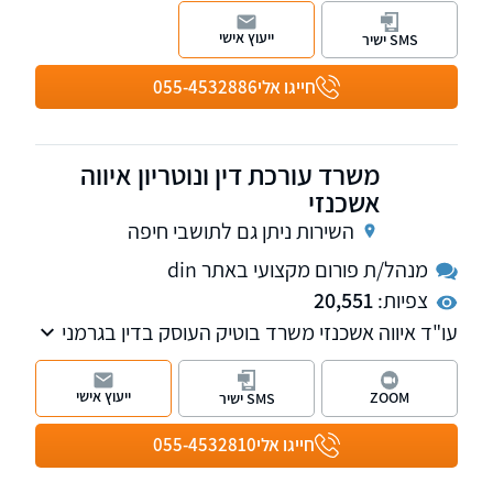
עריכת תביעות קטנות וטיפול במגוון עניינים
משפטיים "קטנים"
ייעוץ אישי
SMS ישיר
חייגו אלי
055-4532886
משרד עורכת דין ונוטריון איווה
אשכנזי
השירות ניתן גם לתושבי חיפה
מנהל/ת פורום מקצועי באתר din
צפיות:
20,551
עו"ד איווה אשכנזי משרד בוטיק העוסק בדין בגרמני
והאוסטרי, בנדל"ן וייפוי כוח מתמשך. המשרד ייחודי
ונותן מענה במגוון רחב של שפות
ייעוץ אישי
ZOOM
SMS ישיר
חייגו אלי
055-4532810