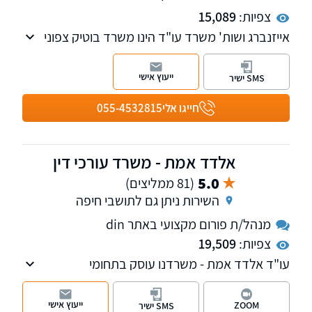
צפיות:
15,089
אייזנברג ושות' משרד עו"ד הינו משרד בוטיק צפוני
בעל למעלה מ-20 שנות ניסיון בתחום המקרקעין
והמשפט המנהלי, בדגש על תכנון ובניה בכל
ייעוץ אישי
SMS ישיר
ההיבטים (מנהלי אזרחי ופלילי), ליווי פרוייקטים וליווי
קבלנים משלב כריתת החוזה ועד מסירת החזקה
חייגו אלי
055-4532815
אלדד אמת - משרד עורכי דין
5.0
(81 ממליצים)
השירות ניתן גם לתושבי חיפה
מנהל/ת פורום מקצועי באתר din
צפיות:
19,509
עו"ד אלדד אמת - משרדנו עוסק בתחומי
המקרקעין והאזרחי-מסחרי.
ייעוץ אישי
ZOOM
SMS ישיר