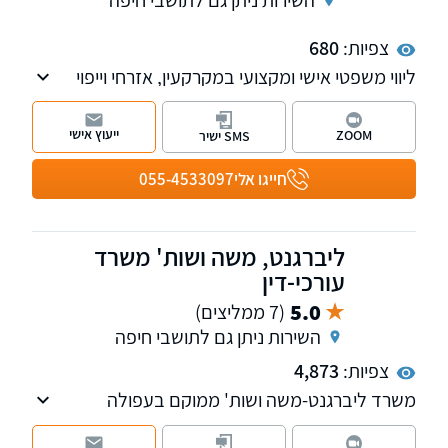
צפיות:
680
ליווי משפטי אישי ומקצועי במקרקעין, אזרחי וייפוי
כוח מתמשך, עם שירות חם, שקוף ויחס אישי.
ייעוץ אישי
ZOOM
SMS ישיר
חייגו אלי
055-4533097
ליברגנט, משה ושות' משרד
עורכי-דין
5.0
(7 ממליצים)
השירות ניתן גם לתושבי חיפה
צפיות:
4,873
משרד ליברגנט-משה ושות' ממוקם בעפולה
ומספק שירותים משפטיים יוצאי דופן ללקוחות בכל