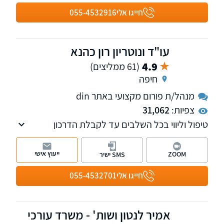
חייגו אלי
055-4532916
עו"ד ונוטריון רון כהנא
4.9
(61 ממליצים)
חיפה
מנהל/ת פורום מקצועי באתר din
צפיות:
31,062
טיפול וליווי בכל השלבים עד לקבלת הדרכון
האירופאי. איתור מסמכים ותעודות באופן ישיר בכל
רחבי אירופה. השירות ניתן בכל רחבי הארץ.
ייעוץ אישי
ZOOM
SMS ישיר
חייגו אלי
055-4532701
אמיר לנטון ושות' - משרד עורכי