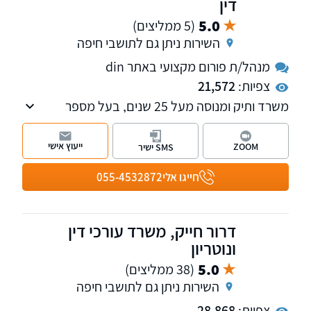
דין
5.0
(5 ממליצים)
השירות ניתן גם לתושבי חיפה
מנהל/ת פורום מקצועי באתר din
צפיות:
21,572
משרד ותיק ומנוסה מעל 25 שנים, בעל מספר
מחלקות לרבות מקרקעין, משפחה, ירושה, הוצאה
לפועל, אזרחי - מסחרי, רשויות, חוזים, לשון הרע,
ייעוץ אישי
ZOOM
SMS ישיר
עבודה. מנהל פורומים תכנון ובניה, אלימות
במשפחה והיטל השבחה הפקעות. חבר בוועדת
חייגו אלי
055-4532872
מקרקעין וקניין וכן בוועדת ירושה ומשפחה, בלשכת
עורכי הדין.
דרור חייק, משרד עורכי דין
ונוטריון
5.0
(38 ממליצים)
השירות ניתן גם לתושבי חיפה
צפיות:
28,868