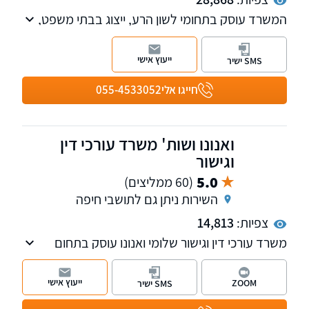
המשרד עוסק בתחומי לשון הרע, ייצוג בבתי משפט,
שירותי נוטריון ואזרחות זרה.
ייעוץ אישי
SMS ישיר
חייגו אלי
055-4533052
ואנונו ושות' משרד עורכי דין
וגישור
5.0
(60 ממליצים)
השירות ניתן גם לתושבי חיפה
צפיות:
14,813
משרד עורכי דין וגישור שלומי ואנונו עוסק בתחום
המשפחה והמעמד האישי על כל רבדיו, בתחום
האזרחי: תביעות בנושא לשון הרע, סכסוכי שכנים
ייעוץ אישי
ZOOM
SMS ישיר
ופינוי מושכר. בנוסף, פועלת במשרד גם מחלקת
הוצאה לפועל.