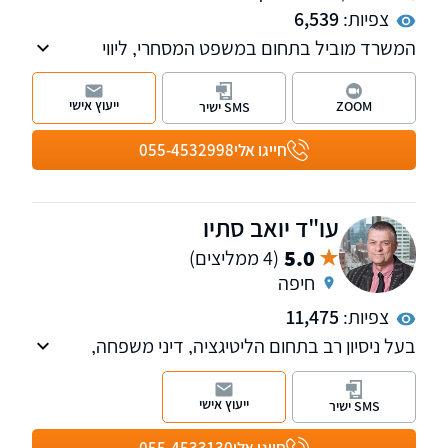
צפיות:
6,539
המשרד מוביל בתחום במשפט המסחרי, ליווי
חברות ועסקים, עמותות ולקוחות פרטיים, כולל
ליטיגציה מסחרית, מכרזים, חוזים, קניין רוחני
ייעוץ אישי
ZOOM
SMS ישיר
ומשפט אזרחי.
אנו מקפידים על שקיפות, נאמנות ומקצועיות.
חייגו אלי
055-4532998
למשרד שלוחות בצפון ובמרכז הארץ. ניתן לקיים
פגישת יעוץ אונליין
עו"ד יואב סתיו
5.0
(4 ממליצים)
חיפה
צפיות:
11,475
בעל ניסיון רב בתחום הליטיגציה, דיני משפחה,
סכסוכי ירושה, משפט מסחרי לרבות מקרקעין ודיני
חוזים, מופיע בכל הערכאות מזה למעלה מ-30
ייעוץ אישי
SMS ישיר
שנה.