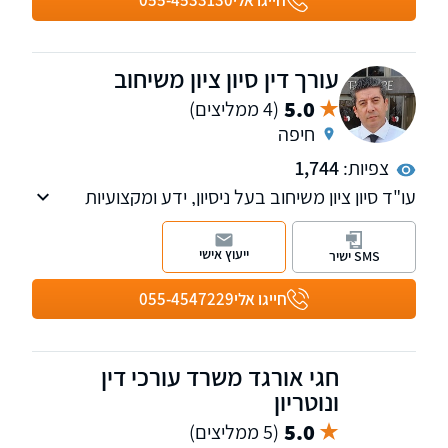
חייגו אלי
055-4533130
עורך דין סיון ציון משיחוב
5.0
(4 ממליצים)
חיפה
צפיות:
1,744
עו"ד סיון ציון משיחוב בעל ניסיון, ידע ומקצועיות
ועוסק בתחום תאונות דרכים, דיני התעבורה
ובתחום הפלילי.
ייעוץ אישי
SMS ישיר
בוגר תואר ראשון במשפטים (LL.B.), תואר ראשון
בכלכלה ומדעי המדינה (M.A.) וכן תואר הנדסאי
חייגו אלי
055-4547229
בתחום האלקטרוניקה ומחשבים.
חגי אורגד משרד עורכי דין
ונוטריון
5.0
(5 ממליצים)