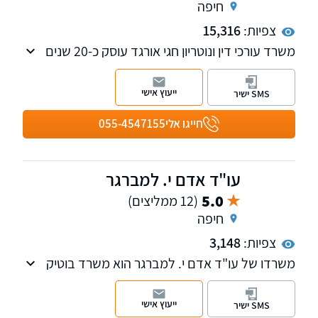
חיפה
צפיות:
15,316
משרד עורכי דין ונוטריון חגי אורגד עוסק כ-20 שנים
בתחומים הבאים: לשון הרע, דיני ירושה, צוואות,
התנגדויות לצוואות, משפט מסחרי ואזרחי ונדל"ן.
ייעוץ אישי
SMS ישיר
חייגו אלי
055-4547155
עו"ד אדם י. למברגר
5.0
(12 ממליצים)
חיפה
צפיות:
3,148
משרדו של עו"ד אדם י. למברגר הוא משרד בוטיק
העוסק בתחומי המקרקעין, מסחרי ואזרחי. המשרד
חרט על דגלו את ערכי המקצועניות, המצוינות
ייעוץ אישי
SMS ישיר
והשירות האיכותי.