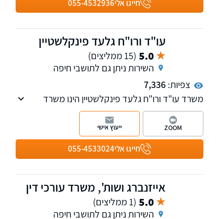
חייגו אלי
055-4532936
עו"ד ורו"ח גלעד פינקלשטיין
5.0
(15 ממליצים)
השירות ניתן גם לתושבי חיפה
צפיות:
7,336
משרד עו"ד ורו"ח גלעד פינקלשטיין הינו משרד
בוטיק המלווה עסקים בכל היבטי המשפט המסחרי.
הכשרתו של עו"ד פינקלשטיין מחברת בין משפט
ייעוץ אישי
ZOOM
לפיננסים, תוך שילוב אסטרטגיות חשבונאיות
והערכות שווי בייעוץ המשפטי. בפגישת ייעוץ קצרה
חייגו אלי
055-4533024
תוכלו להתרשם.
אייזנברג ושות', משרד עורכי דין
5.0
(1 ממליצים)
השירות ניתן גם לתושבי חיפה