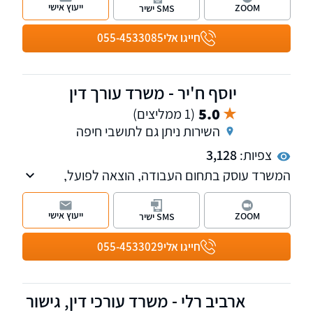
רחבי הארץ, ובאזור עפולה והעמקים בפרט.
ייעוץ אישי
ZOOM
SMS ישיר
המשרד עוסק במשפט אזרחי, דיני מקרקעין,
הוצאה לפועל, חדלות פירעון ומשפט מסחרי ועסקי.
חייגו אלי
055-4533085
עורכי הדין המיומנים שלנו בעלי היכרות מעמיקה
עם המערכת המשפטית. אנו מחויבים לתת שירות
שקוף, יעיל ואיכותי ללקוחותינו.
יוסף ח'יר - משרד עורך דין
5.0
(1 ממליצים)
השירות ניתן גם לתושבי חיפה
צפיות:
3,128
המשרד עוסק בתחום העבודה, הוצאה לפועל,
נזיקין, תאונות אישיות והמשפט האזרחי.
ייעוץ אישי
ZOOM
SMS ישיר
חייגו אלי
055-4533029
ארביב רלי - משרד עורכי דין, גישור