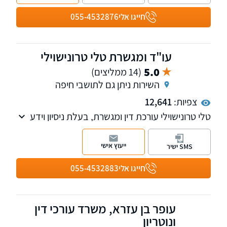
חייגו אלי
055-4532876
עו"ד ומגשרת טלי טרונישוילי
5.0
(14 ממליצים)
השירות ניתן גם לתושבי חיפה
צפיות:
12,641
טלי טרונישוילי עורכת דין ומגשרת, בעלת ניסיון וידע
עשיר בתחום דיני המשפחה, ניהול הליכי גירושין,
צוואות וירושות, מקרקעין נדל"ן, פירוק שיתוף
ייעוץ אישי
SMS ישיר
ופשיטת רגל. למשרד שלוחות בקרית מוצקין, נהריה
וחיפה.
חייגו אלי
055-4532883
עופר בן עזרא, משרד עורכי דין
ונוטריון