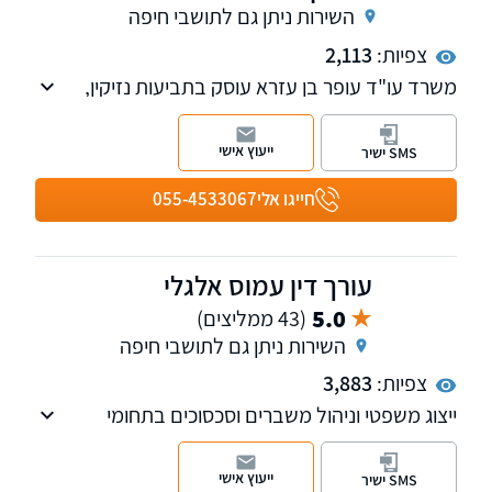
השירות ניתן גם לתושבי חיפה
צפיות:
2,113
משרד עו"ד עופר בן עזרא עוסק בתביעות נזיקין,
תאונות דרכים לרבות ובפרט אופנועים, וביטוח כולל
ביטוח לאומי וועדות רפואיות, נזקי גוף ורכוש
ייעוץ אישי
SMS ישיר
בתאונות דרכים, תאונות עבודה, פציעות במרחב
הציבורי ועוד, ליטיגציה ושירותי נוטריון וייפוי כוח
חייגו אלי
055-4533067
מתמשך. בנוסף, במשרדנו עו"ד בתחום דיני
המשפחה, כולל צוואות.
עורך דין עמוס אלגלי
5.0
(43 ממליצים)
השירות ניתן גם לתושבי חיפה
צפיות:
3,883
ייצוג משפטי וניהול משברים וסכסוכים בתחומי
המשפט האזרחי, העסקי והמשפחתי.
ייעוץ אישי
SMS ישיר