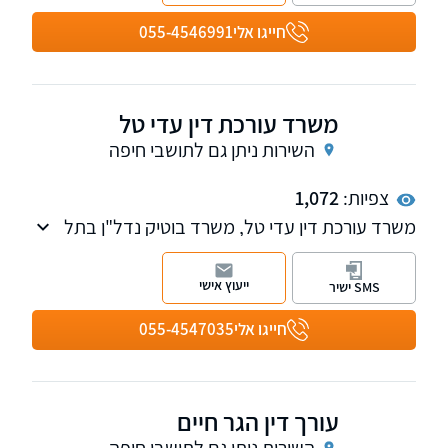
חייגו אלי
055-4546991
משרד עורכת דין עדי טל
השירות ניתן גם לתושבי חיפה
צפיות:
1,072
משרד עורכת דין עדי טל, משרד בוטיק נדל"ן בתל
אביב. משרדנו מציע מענה מקצועי ואנושי. מטפל
בכל קשת עסקאות הנדל"ן. נשמח לקבוע עמכם
ייעוץ אישי
SMS ישיר
פגישת ייעוץ.
חייגו אלי
055-4547035
עורך דין הגר חיים
השירות ניתן גם לתושבי חיפה