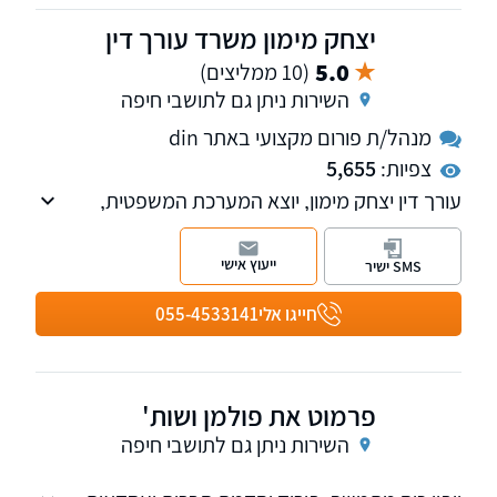
יצחק מימון משרד עורך דין
5.0
(10 ממליצים)
השירות ניתן גם לתושבי חיפה
מנהל/ת פורום מקצועי באתר din
צפיות:
5,655
עורך דין יצחק מימון, יוצא המערכת המשפטית,
בעל שני תארים במשפטים L.L.B ו L.L.M. ייעוץ
ראשוני ללא עלות וללא התחייבות!
ייעוץ אישי
SMS ישיר
חייגו אלי
055-4533141
פרמוט את פולמן ושות'
השירות ניתן גם לתושבי חיפה