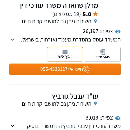
מרלן שחאדה משרד עורכי דין
5.0
(19 ממליצים)
השירות ניתן גם לתושבי קרית חיים
צפיות:
26,197
המשרד עוסק בהסדרת מעמד ואזרחות בישראל,
בייצוג משפטי מול רשות האוכלוסין בבתי הדין ובתי
המשפט, עם ניסיון והצלחות רבות.
ייעוץ אישי
SMS ישיר
חייגו אלי
055-4533127
עו"ד ענבל גורביץ
השירות ניתן גם לתושבי קרית חיים
צפיות:
3,019
משרד עורכי דין ענבל גורביץ הינו משרד בוטיק