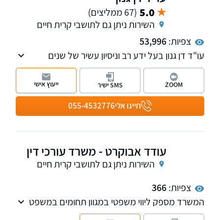
5.0
(67 ממליצים)
השירות ניתן גם לתושבי קרית חיים
צפיות:
53,996
עו"ד דן גנון בעל ידע רב וניסיון עשיר של שנים
רבות. עבד בעבר בבית הדין לעבודה בחיפה ועוסק
אך ורק בתביעות מתחום הביטוח הלאומי, נזקי גוף
ייעוץ אישי
ZOOM
SMS ישיר
ודיני עבודה.
חייגו אלי
055-4532776
עודד אבוקרט - משרד עורכי דין
השירות ניתן גם לתושבי קרית חיים
צפיות:
366
המשרד מספק ליווי משפטי במגוון תחומים במשפט
הפלילי והנזיקין, עם דגש על זכויות נאשמים