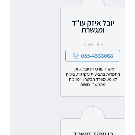
יובל איזק עו"ד
ומגשרת
אזור המרכז
055-4533068
משרד עורכי דין יובל איזק –
התמחות בתביעות נזקי גוף, ביטוח
לאומי, משרד הביטחון, יפוי כוח
מתמשך וצוואות
רן שקד משרד