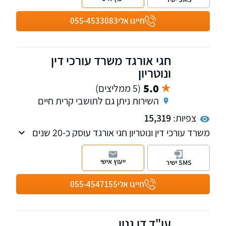
ביטוח לאומי ועדות רפואיות. ייפוי כוח מתמשך,
צוואות ירושות.
חייגו אלי
055-4533083
חגי אורגד משרד עורכי דין
ונוטריון
5.0
(5 ממליצים)
השירות ניתן גם לתושבי קרית חיים
צפיות:
15,319
משרד עורכי דין ונוטריון חגי אורגד עוסק כ-20 שנים
בתחומים הבאים: לשון הרע, דיני ירושה, צוואות,
התנגדויות לצוואות, משפט מסחרי ואזרחי ונדל"ן.
ייעוץ אישי
SMS ישיר
חייגו אלי
055-4547155
עו"ד דן גנון