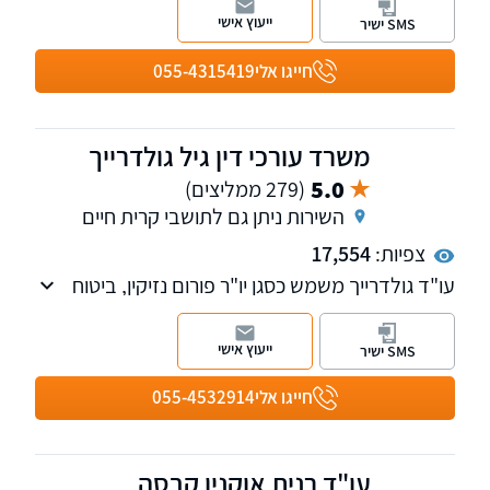
ותביעות נזקי גוף, ומלווה את הלקוח לאורך כל
ייעוץ אישי
SMS ישיר
התהליך להשגת ההגנה הטובה ביותר.
חייגו אלי
055-4315419
משרד עורכי דין גיל גולדרייך
5.0
(279 ממליצים)
השירות ניתן גם לתושבי קרית חיים
צפיות:
17,554
עו"ד גולדרייך משמש כסגן יו"ר פורום נזיקין, ביטוח
וביטוח לאומי בלשכת עורכי הדין מחוז חיפה, וגם
משמש כמרצה לעו"ד במסגרת לשכת עורכי הדין
ייעוץ אישי
SMS ישיר
בתחומים אלה.
חייגו אלי
055-4532914
עו"ד רנית אוקנין קבסה