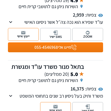
4.9
(19 ממליצים)
השירות ניתן גם לתושבי קרית חיים
צפיות:
2,959
עו"ד שפירא הוא נכה צה״ל אשר ניסיונו האישי
הוביל אותו לעסוק במקצוע. המשרד מעניק ליווי
וייצוג משפטי בתחום נזקי הגוף והביטוח על כל
ייעוץ אישי
ZOOM
SMS ישיר
רבדיו, ייצוג נאשמים בעבירות תכנון ובניה.
חייגו אלי
055-4546968
בתאל מנור משרד עו"ד ומגשרת
5.0
(20 ממליצים)
השירות ניתן גם לתושבי קרית חיים
צפיות:
16,375
משרד ותיק בעל ניסיון רב שנים בתחומי המשפט
האזרחי. מחיקת חובות וחדלות פירעון-פשיטת רגל,
הוצל"פ וגביה. תאונות דרכים ועבודה כולל תביעת
ייעוץ אישי
SMS ישיר