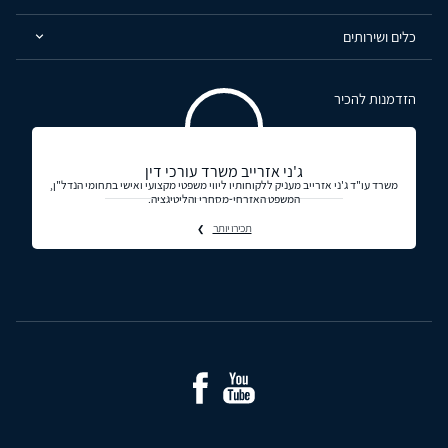
כלים ושירותים
הזדמנות להכיר
ג'ני אזרייב משרד עורכי דין
משרד עו"ד ג'ני אזרייב מעניק ללקוחותיו ליווי משפטי מקצועי ואישי בתחומי הנדל"ן,
המשפט האזרחי-מסחרי והליטיגציה.
תכירו יותר