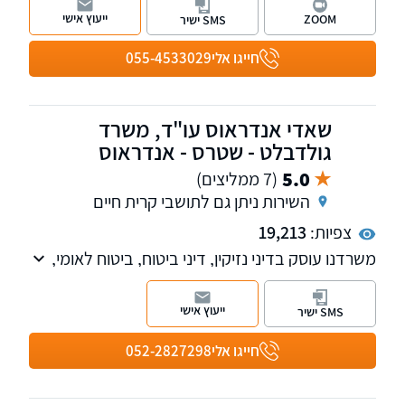
ייעוץ אישי
ZOOM
SMS ישיר
חייגו אלי
055-4533029
שאדי אנדראוס עו"ד, משרד
גולדבלט - שטרס - אנדראוס
5.0
(7 ממליצים)
השירות ניתן גם לתושבי קרית חיים
צפיות:
19,213
משרדנו עוסק בדיני נזיקין, דיני ביטוח, ביטוח לאומי,
זכויות חולים, רשלנות רפואית. טיפלנו באלפי
לקוחות מרוצים וכיום אנו מייצגים מאות לקוחות
ייעוץ אישי
SMS ישיר
בתיקים פעילים. מקבל לקוחות בקריית מוצקין
ובמעלות תרשיחא
חייגו אלי
052-2827298