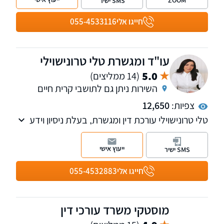
SMS ישיר
המשרד מתגאה במחויבותו להבטיח את הפיצוי
המקסימלי האפשרי עבור לקוחותיו. עו"ד דניאל
חייגו אלי
055-4533116
שבח, בוגר קורס חובלים וקצין בכיר במילואים,
משפטן בעל רקע אקדמי נרחב הכולל תואר ראשון
במשפטים, תואר שני בפילוסופיה ולימודי דוקטורט
עו"ד ומגשרת טלי טרונישוילי
במשפטים.
5.0
(14 ממליצים)
השירות ניתן גם לתושבי קרית חיים
צפיות:
12,650
טלי טרונישוילי עורכת דין ומגשרת, בעלת ניסיון וידע
עשיר בתחום דיני המשפחה, ניהול הליכי גירושין,
צוואות וירושות, מקרקעין נדל"ן, פירוק שיתוף
ייעוץ אישי
SMS ישיר
ופשיטת רגל. למשרד שלוחות בקרית מוצקין, נהריה
וחיפה.
חייגו אלי
055-4532883
מוסטקי משרד עורכי דין