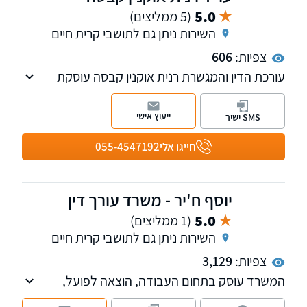
5.0
(5 ממליצים)
השירות ניתן גם לתושבי קרית חיים
צפיות:
606
עורכת הדין והמגשרת רנית אוקנין קבסה עוסקת
בדיני משפחה, ירושה, נזקי גוף ותאונות. המשרד
משלב אסטרטגיה משפטית חדה עם תקשורת
ייעוץ אישי
SMS ישיר
אנושית ומכילה לפי העיקרון: "א.נשים - לפני הכל"!
חייגו אלי
055-4547192
יוסף ח'יר - משרד עורך דין
5.0
(1 ממליצים)
השירות ניתן גם לתושבי קרית חיים
צפיות:
3,129
המשרד עוסק בתחום העבודה, הוצאה לפועל,
נזיקין, תאונות אישיות והמשפט האזרחי.