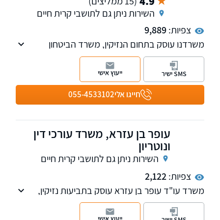
4.9
(15 ממליצים)
השירות ניתן גם לתושבי קרית חיים
צפיות:
9,889
משרדנו עוסק בתחום הנזיקין, משרד הביטחון
ותביעות ביטוח מורכבות, לרבות נזקי גוף ותאונות
וייצוג נפגעים מול ביטוח לאומי וחברות הביטוח, ייצוג
ייעוץ אישי
SMS ישיר
אנשי כוחות הביטחון מול אגף השיקום במשרד
הביטחון . שלוחות ברעננה ובחיפה
חייגו אלי
055-4533102
עופר בן עזרא, משרד עורכי דין
ונוטריון
השירות ניתן גם לתושבי קרית חיים
צפיות:
2,122
משרד עו"ד עופר בן עזרא עוסק בתביעות נזיקין,
תאונות דרכים לרבות ובפרט אופנועים, וביטוח כולל
ביטוח לאומי וועדות רפואיות, נזקי גוף ורכוש
ייעוץ אישי
SMS ישיר