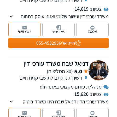
צפיות:
14,819
משרד עורכי דין וגישור שלומי ואנונו עוסק בתחום
המשפחה והמעמד האישי על כל רבדיו, בתחום
האזרחי: תביעות בנושא לשון הרע, סכסוכי שכנים
ייעוץ אישי
ZOOM
SMS ישיר
ופינוי מושכר. בנוסף, פועלת במשרד גם מחלקת
הוצאה לפועל.
חייגו אלי
055-4532936
דניאל שבח משרד עורכי דין
5.0
(30 ממליצים)
השירות ניתן גם לתושבי קרית חיים
מנהל/ת פורום מקצועי באתר din
צפיות:
15,620
משרד עורכי הדין דניאל שבח הינו משרד בוטיק
מוביל בתחומו, עם ניסיון של 31 שנה בייצוג לקוחות
פרטיים בתביעות ביטוח, נזיקין וזכויות רפואיות.
ייעוץ אישי
ZOOM