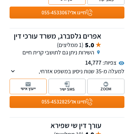
בתאונות דרכים, תאונות עבודה, פציעות במרחב
הציבורי ועוד, ליטיגציה ושירותי נוטריון וייפוי כוח
חייגו אלי
055-4533067
מתמשך. בנוסף, במשרדנו עו"ד בתחום דיני
המשפחה, כולל צוואות.
אפרים גלסברג, משרד עורכי דין
5.0
(1 ממליצים)
השירות ניתן גם לתושבי קרית חיים
צפיות:
14,777
למעלה מ-35 שנות ניסיון במשפט אזרחי,
בתחומים: נזקי גוף, רשלנות רפואית, ביטוח לאומי,
דיני עבודה, ימאות, משפט רומני לרבות ליווי
ייעוץ אישי
ZOOM
SMS ישיר
בקבלת דרכון רומני.
חייגו אלי
055-4532825
עורך דין שי שפירא