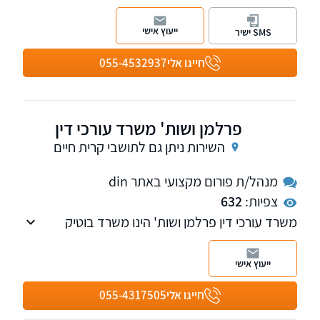
העוסק בתחום נזקי גוף ותאונות וכן הביטוח הלאומי.
ייעוץ אישי
SMS ישיר
חייגו אלי
055-4532937
פרלמן ושות' משרד עורכי דין
השירות ניתן גם לתושבי קרית חיים
מנהל/ת פורום מקצועי באתר din
צפיות:
632
משרד עורכי דין פרלמן ושות' הינו משרד בוטיק
מוביל, העוסק במגוון רחב של תחומי המשפט
האזרחי-מסחרי, ומעניק שירותים משפטיים
ייעוץ אישי
מקצועיים, יצירתיים ומותאמים אישית לחברות,
עמותות ולקוחות פרטיים. המשרד חרט על דגלו
חייגו אלי
055-4317505
מצוינות, שקיפות ומחויבות עמוקה לכל לקוח,