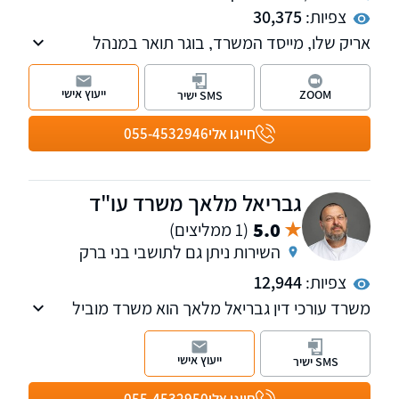
צפיות:
30,375
אריק שלו, מייסד המשרד, בוגר תואר במנהל
עסקים במימון בהצטיינות ותואר שני מאוניברסיטת
תל אביב, עוסק בנזיקין ודיני העבודה, טיפול
ייעוץ אישי
ZOOM
SMS ישיר
בתאונות עבודה, תאונות דרכים, רשלנות רפואית,
קצין תגמולים, ייצוג עובדים ומעסיקים בשלל
חייגו אלי
055-4532946
הערכאות הרלוונטיות בתביעות שכר וזכויות
סוציאליות וכו'.
גבריאל מלאך משרד עו"ד
5.0
(1 ממליצים)
השירות ניתן גם לתושבי בני ברק
צפיות:
12,944
משרד עורכי דין גבריאל מלאך הוא משרד מוביל
בעל ניסיון של למעלה מ-25 בתחום נזקי הגוף.
למשרד מספר שלוחות: ירושלים, רחובות, אשדוד,
ייעוץ אישי
SMS ישיר
בני ברק וביתר עלית.