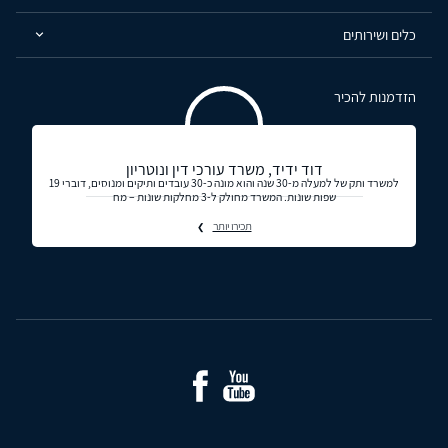
כלים ושירותים
הזדמנות להכיר
דוד ידיד, משרד עורכי דין ונוטריון
למשרד ותק של למעלה מ-30 שנה והוא מונה כ-30 עובדים ותיקים ומנוסים, דוברי 19
שפות שונות. המשרד מחולק ל-3 מחלקות שונות – מח
תכירו יותר