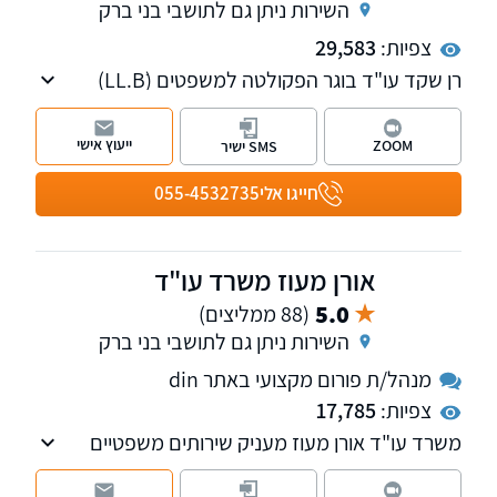
השירות ניתן גם לתושבי בני ברק
צפיות:
29,583
רן שקד עו"ד בוגר הפקולטה למשפטים (LL.Bׂ)
אוניברסיטת תל אביב מ-1988, המשרד עוסק
בתביעות בגין נזקי גוף לרבות תאונות דרכים/
ייעוץ אישי
ZOOM
SMS ישיר
עבודה/ פגיעה בנפילה/ רשלנות רפואית, תביעות
מכוח פוליסה, תביעות למוסד לביטוח לאומי.
חייגו אלי
055-4532735
השירותים ניתנים בשפות עברית, אנגלית, ורוסית.
אורן מעוז משרד עו"ד
5.0
(88 ממליצים)
השירות ניתן גם לתושבי בני ברק
מנהל/ת פורום מקצועי באתר din
צפיות:
17,785
משרד עו"ד אורן מעוז מעניק שירותים משפטיים
בתביעות נזקי גוף , ביטוחי תאונות ומחלות, רשלנות
רפואית וביטוח לאומי. למשרד שלוחות בתל אביב