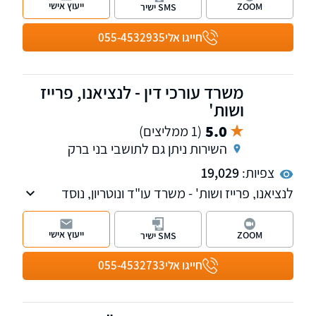
ייעוץ אישי
ZOOM
SMS ישיר
ובקרית אונו. עו"ד אורן מעוז מנהל פורום מחלות
מקצוע. למשרד שלוחות בתל אביב ובקרית אונו
חייגו אלי
055-4532935
משרד עורכי דין - לנציאנו, פרייז
ושות'
5.0
(1 ממליצים)
השירות ניתן גם לתושבי בני ברק
צפיות:
19,029
לנציאנו, פרייז ושות' - משרד עו"ד ונוטריון, נוסד
ב-2003 וצבר ותק וניסיון רב בתחום הרשלנות
הרפואית, נזקי גוף ותאונות ובדיני הביטוח הלאומי.
ייעוץ אישי
ZOOM
SMS ישיר
בנוסף ניתן שירות בתחומים צוואות, ירושות וייפוי כוח
מתמשך. סניפים בחולון ובחיפה.
חייגו אלי
055-4532733