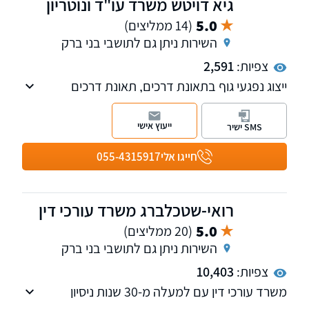
גיא דויטש משרד עו"ד ונוטריון
5.0
(14 ממליצים)
השירות ניתן גם לתושבי בני ברק
צפיות:
2,591
ייצוג נפגעי גוף בתאונת דרכים, תאונת דרכים
קשות, תאונות עבודה ורשלנות רפואית, ניסיון מעל
25 שנים בליווי לקוחות עד לקבלת פיצויים
ייעוץ אישי
SMS ישיר
מקסימליים עבורם.
חייגו אלי
055-4315917
רואי-שטכלברג משרד עורכי דין
5.0
(20 ממליצים)
השירות ניתן גם לתושבי בני ברק
צפיות:
10,403
משרד עורכי דין עם למעלה מ-30 שנות ניסיון
בתחום המקרקעין נדל"ן ובתחום הנזיקין. המשרד