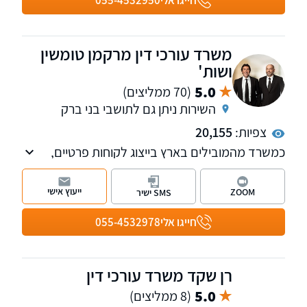
חייגו אלי
055-4532950
משרד עורכי דין מרקמן טומשין
ושות'
5.0
(70 ממליצים)
השירות ניתן גם לתושבי בני ברק
צפיות:
20,155
כמשרד מהמובילים בארץ בייצוג לקוחות פרטיים,
אנחנו מטפלים בתחומי נזקי הגוף, ביטוח לאומי,
פטור ממס, רשלנות רפואית, נכי צה"ל ותאונות
ייעוץ אישי
ZOOM
SMS ישיר
דרכים.
לרשותכם 11 סניפים של המשרד ברחבי הארץ:
חייגו אלי
055-4532978
בחיפה, ראש פינה, טבריה, עפולה, פתח תקווה, תל
אביב, רחובות, ירושלים, אשדוד, באר שבע ואילת.
למי שמעוניין, אנחנו מאפשרים פתיחת תיקים גם
רן שקד משרד עורכי דין
בטלפון.
5.0
(8 ממליצים)