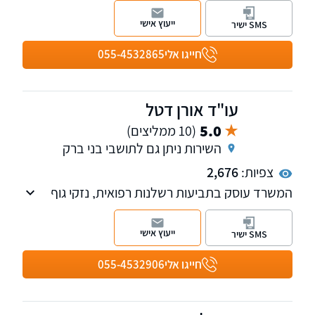
ניהל במהלך שנותיו תביעות גדולות ומשמעותיות
ייעוץ אישי
SMS ישיר
בתחום הנזיקין, לרבות בתביעות רשלנות רפואית,
נזקי גוף ותביעות ביטוח.
חייגו אלי
055-4532865
עו"ד אורן דטל
5.0
(10 ממליצים)
השירות ניתן גם לתושבי בני ברק
צפיות:
2,676
המשרד עוסק בתביעות רשלנות רפואית, נזקי גוף
והביטוח ובתביעות משרד הביטחון
ייעוץ אישי
SMS ישיר
חייגו אלי
055-4532906