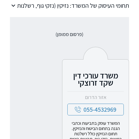
תחומי העיסוק של המשרד: נזיקין (נזקי גוף, רשלנות
רפואית וזכויות אדם), מקרקעין (הסכמי מכר, רכישה
ושכירות, תמ"א 38, עסקאות קומבינציה ומיסוי
מקרקעין) ומשפט מסחרי (ליווי שוטף לחברות,
(פרסום ממומן)
עסקאות, חוזים).
משרד עורכי דין
שקד זרוצקי
אזור הדרום
055-4532969
המשרד עוסק בתביעות וכתבי
הגנה בתחום הביטוח והנזיקין.
תחום הנזיקין כולל רשלנות
רפואית, נזקי גוף, תביעות ביטוח