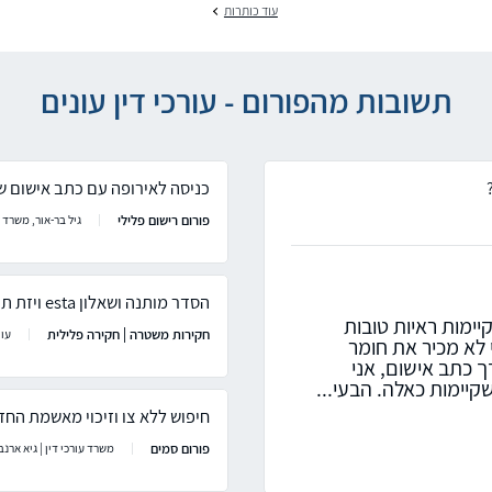
עוד כותרות
תשובות מהפורום - עורכי דין עונים
כניסה לאירופה עם כתב אישום ש
פורום רישום פלילי
גיל בר-אור, משרד ע
הסדר מותנה ושאלון esta ויזת תייר
יימות ראיות טובות
חקירות משטרה | חקירה פלילית
עו"
 לא מכיר את חומר
ך כתב אישום, אני
יימות כאלה. הבעי...
חיפוש ללא צו וזיכוי מאשמת הח
פורום סמים
משרד עורכי דין | גיא ארנ