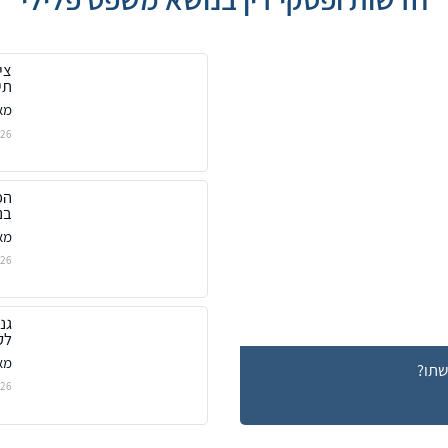
צי
תי
מאת: מ
026
הפ
בנ
מאת: מ
026
גנ
לק
מאת: מ
שתו?
026