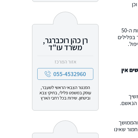
כן
מתסקיר שירות המבחן שהוגש לבית המשפט התברר שהתוקף הוא אדם נורמטיבי ם שחי חיים מסודרים ומתפקדים, בשנות ה-50
-23 שנה, ומעולם לא הסתבך בפלילים
רן כהן רוכברגר,
פול.
משרד עו"ד
אזור המרכז
ים אין
055-4532960
הסנגור הצבאי הראשי לשעבר,
עוסק במשפט פלילי, בתיקי צבא
ר וכן להמשיך
וביטחון. שירות בכל רחבי הארץ
 הנאשם.
והממושך
מור שאינו