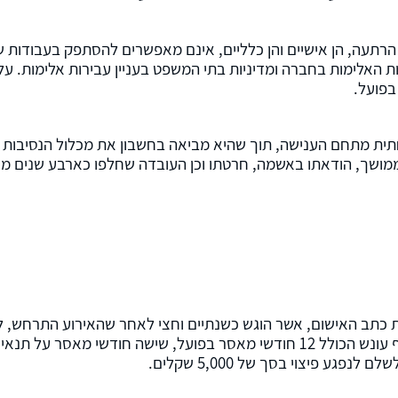
רתעה, הן אישיים והן כלליים, אינם מאפשרים להסתפק בעבודות ש
 האלימות בחברה ומדיניות בתי המשפט בעניין עבירות אלימות. על 
ית מתחם הענישה, תוך שהיא מביאה בחשבון את מכלול הנסיבות 
 הממושך, הודאתו באשמה, חרטתו וכן העובדה שחלפו כארבע שנים מא
ת כתב האישום, אשר הוגש כשנתיים וחצי לאחר שהאירוע התרחש, 
מיוחד. בסופו של דבר הוחלט להטיל על השכן התוקף עונש הכולל 12 חודשי מאסר בפועל, שישה חודשי מאסר
גע פיצוי בסך של 5,000 שקלים.