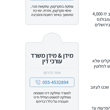
עוסקת במקרקעין, עסקאות מכר,
מיסוי מקרקעין, אזרחי, יפוי כח
בשנת 2022, סכסוך כספי בין שני שכנים בבניין משותף בירושלים הסלים לכדי אירוע אלים. גבר בן 54, שטען כי שכנו חייב לו 4,000
מתמשך באיזור רחובות והסביבה
אמבולנס
ירושלים
מידן & מידן משרד
עורכי דין
ישום, בין השניים שררו יחסי שכנות טובים. לפי טענת הנאשם, הוא הלווה לשכנו סכום של 4,000 שקלים שלא
 לחלוטין
אזור הדרום
055-4532894
שכנו לעזוב
למשרד מחלקת דיני משפחה
ומחלקה למשפט הפלילי ודיני
תעבורה על כלל רבדיהם
הפרעות עד