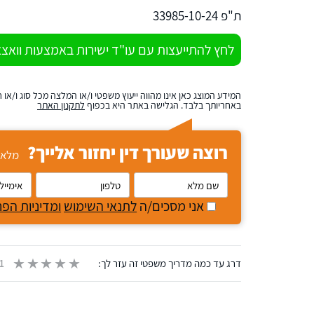
ת"פ 33985-10-24
לחץ להתייעצות עם עו"ד ישירות באמצעות וואצ
המידע המוצג כאן אינו מהווה ייעוץ משפטי ו/או המלצה מכל סוג ו/או
באחריותך בלבד. הגלישה באתר היא בכפוף
לתקנון האתר
רוצה שעורך דין יחזור אלייך?
מלא/י
נא
להזין
שם
טלפון
אימייל
אני מסכים/ה
לתנאי השימוש
ומדיניות הפר
מלא
דרג עד כמה מדריך משפטי זה עזר לך:
1 אנשים דירגו בציון ממוצע של 5 