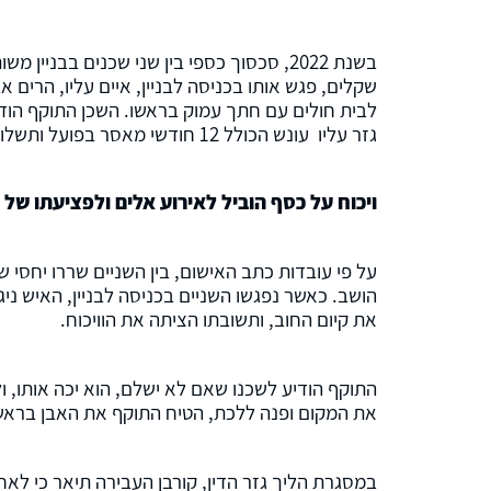
שקלים, פגש אותו בכניסה לבניין, איים עליו, הרים 
לבית חולים עם חתך עמוק בראשו. השכן התוקף הוד
גזר עליו עונש הכולל 12 חודשי מאסר בפועל ותשלום פיצויים לנפגע בסך 5,000 שקלים.
ויכוח על כסף הוביל לאירוע אלים ולפציעתו של
הושב. כאשר נפגשו השניים בכניסה לבניין, האיש ני
את קיום החוב, ותשובתו הציתה את הוויכוח.
התוקף הודיע לשכנו שאם לא ישלם, הוא יכה אותו, ו
את המקום ופנה ללכת, הטיח התוקף את האבן בראשו,
במסגרת הליך גזר הדין, קורבן העבירה תיאר כי לא