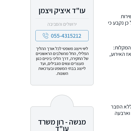
עו"ד איציק ויצמן
ירות
כן נקבע כי
ירושלים והסביבה
055-4315212
המקלות:
ליווי וייצוג משפטי לכל אורך ההליך
ז האירוע,
הפלילי, החל מהשלבים הראשוניים
של החקירה, דרך הליכי ביניים כגון
מעצרים וצווים מגבילים, ועד
לייצוג בבתי המשפט ובערכאות
השונות.
ללא הסבר
 על תנאי וארבעה
מנשה - רון משרד
עו"ד