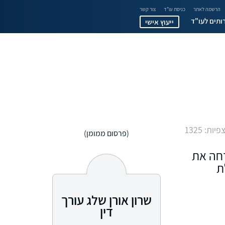
הרשמה לאתר
כניסת עו"ד
צור קשר
ותים לעו"ד
ייעוץ אישי
פיות: 1325
(פרסום ממומן)
פט דחה את
ת
שרון אורן שלג עורך
דין