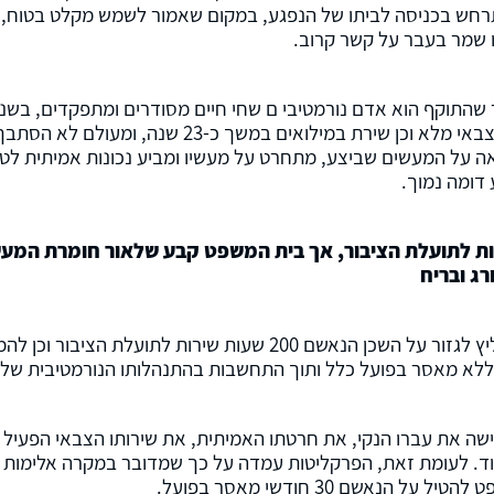
רחש בכניסה לביתו של הנפגע, במקום שאמור לשמש מקלט בטוח, ו
 שמר בעבר על קשר קרוב.
לחייו, נשוי ואב לארבעה ילדים בוגרים, שירת שירות צבאי מלא וכן שירת במילואים במשך כ
 על המעשים שביצע, מתחרט על מעשיו ומביע נכונות אמיתית לטי
דומה נמוך.
רות לתועלת הציבור, אך בית המשפט קבע שלאור חומרת המעש
ג ובריח
שירות המבחן, שבוחן בעיקר שיקולים שיקומיים, המליץ לגזור על השכן הנאשם 200 שעות שירות לתועלת הציבו
 ללא מאסר בפועל כלל ותוך התחשבות בהתנהלותו הנורמטיבית של
ה את עברו הנקי, את חרטתו האמיתית, את שירותו הצבאי הפעיל 
ד. לעומת זאת, הפרקליטות עמדה על כך שמדובר במקרה אלימות ח
אשם 30 חודשי מאסר בפועל.