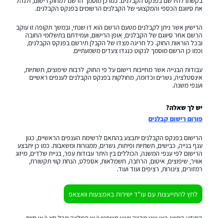
בקשתו להירשם בפנקס הקבלנים. כמו כן מוסמך הרשם למחוק רישום, ולנהל
את סיווגם הכספי והמקצועי של הקבלנים הרשומים בפנקס הקבלנים.
הרישיון אשר ניתן לקבלנים מטעם הרשם הוא דו שנתי, ובמשך תקופה זו עוקב
הרשם אחר סיווגם של הקבלנים, אופן הרישום, ועמידתם בתשלומי החובה
ובכל הוראות החוק. כל חריגה מצדו של הקבלן תירשם בפנקס הקבלנים,
וכמו כן הרשם מוסמך לנקוט כנגדו צעדים משמעתיים.
עבודות הבנייה אשר מחייבות רישום על פי החוק, לרבות שיפוצים, תשתיות,
אינסטלציה, גשרים וכדומה, מחולקות בפנקס הקבלנים לענפים ראשיים
וענפי משנה.
יש לך שאלה?
פורום רישום קבלנים
הרישום בפנקס הקבלנים יתבצע בהתאם לרשימת הענפים הראשיים, כגון
ענף בנייה, כבישים, תשתיות ופיתוח, גשרים, ממגורות ומשאבות. כמו כן יתבצע
הרישום לפי ענפי המשנה, הכוללים בין היתר עבודות עפר, בניית שלדים, מיזוג
אוויר, שיפוצים, איטום, הרחבה, חשמלאות, אספלט, הנחת קווי תקשורת,
רמזורים, צינורות, רציפים ועוד ועוד.
לחץ להתייעצות עם עו"ד ישירות באמצעות וואצאפ