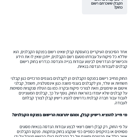
הקבלן ששכרתם רשום
כחוק?
אחד הסיכונים העיקריים בהעסקת קבלן שאינו רשום בפנקס הקבלנים, הוא
שללא כל פיקוח על עבודתו מטעם רשם הקבלנים, ייתכן שאין לו את הידע
והכישורים הנדרשים לביצוע עבודות בנייה והנדסה כנדרש בחוק רישום
קבלנים לעבודות הנדסה בנאיות.
החוק מחייב רישום בפנקס הקבלנים הן לקבלנים בענפים מרכזיים כגון קבלני
תשתיות או שלד, והן לקבלנים בענפי משנה כגון אינסטלציה, חשמל, קבלני
איטום או שיפוצים, וזאת לצורכי פיקוח ובקרה כמו גם הטלת סנקציות מסוימות
על קבלנים שלא יעמדו בהוראות החוק. נוסף על כך, קבלנים המעוניינים
לעבוד עבור חברה קבלנית נדרשים להציג רישיון קבלן לצורך קבלתם
לעבודה.
מי חייב להוציא רישיון קבלן, ומהם יתרונות הרישום בפנקס הקבלנים?
על פי החוק, רק קבלן רשום רשאי לבצע עבודות הנדסה בנאיות מסוגים
מסוימים או בהיקפים כספיים כפי שנקבע בחוק ובתקנות. פנקס הקבלנים
אשר כולל את פרטיהם וסיווגם של כל הקבלנים בעלי הרישיון מנוהל על ידי