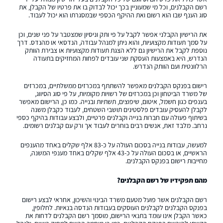
רשם הקבלנים, וכל מי שמעוניין בכך יכול לבדוק בו את פרטיו של הקבלן, את
סוג הענף שבו הוא רשום ואת ההיקף הכספי שבמסגרתו הוא יכול לעבוד.
את הרישיון הקבלני אפשר לקבל על פי ותק וניסיון שמצטבר על פני שנים, וכן
על סמך תעודות מקצועיות, והוא ניתן למנהל עבודה, הנדסאי או מהנדס. דרך
נוספת לקבל את הרישיון גם ללא הצגת תעודות מקצועיות או צבירת הוותק
הנדרש, היא באמצעות העסקת שני עובדים לפחות המחזיקים בתעודה
הרלוונטית ועם הוותק הנדרש.
רישום בפנקס הקבלנים מאפשר להשתתף במכרזים ממשלתיים, במכרזים
של משרד הביטחון וכן במכרזים של רשויות מקומיות, על פי סוג הסיווג,
בענפים כגון חשמל, איטום, שיפוצים, תשתיות ובנייה. כמו כן, הרישום מאפשר
לקבלן להעסיק עובדים פלסטינים תושבי השטחים, לעבוד כקבלן משנה
בשיתוף פעולה עם חברות בנייה וקבלנים פרטיים, ולבצע עבודות בהיקף כספי
נרחב. מלבד זאת, אנשים רבים בוחרים לעבוד אך ורק עם קבלנים רשומים.
למעשה, עבודות בנייה בסכום העולה על כ-83 אלף שקלים באחד מהענפים
הראשיים, או בסכום העולה על כ-43 אלף שקלים באחד מענפי המשנה,
מחייבות רישום בפנקס הקבלנים.
מהם תפקידיו של רשם הקבלנים?
רשם הקבלנים אשר פועל מטעם משרד הבינוי והשיכון, אחראי לבצע רישום
בפנקס הקבלנים לקבלנים העוסקים בעבודות הנדסה בנאיות. לחלופין,
כאשר הקבלן אינו עומד בתנאי הרישום, מוסמך רשם הקבלנים לדחות את