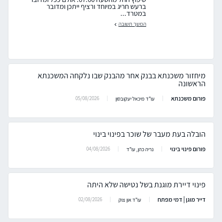
ברעש חריג במיוחד ורציף ייתכן ומדובר
במטרד...
המשך תשובה
מיחזור משכנתא בבנק אחר מהבנק שבו נלקחה המשכנתא
הראשונה
פורום משכנתא
05/08/2026
עו"ד מיכאל יעקובסון
הובלה בעת מעבר של שוכר בפינוי בינוי
פורום פינוי בינוי
04/08/2026
נריה כהן, עו"ד
פינוי דיירת מוגנת בשל נטישה שלא היתה
דייר מוגן | דמי מפתח
02/08/2026
עו"ד און צוק