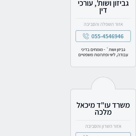
גביזון ושות', עורכי
דין
אזור השפלה והסביבה
055-4546946
גביזון ושות` - מומחים בדיני
עבודה, ליווי ופתרונות משפטיים
משרד עו"ד מיכאל
מלכה
אזור השרון והסביבה