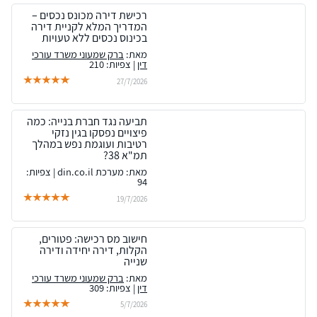
רכישת דירה מכונס נכסים –
המדריך המלא לקניית דירה
בכינוס נכסים ללא טעויות
מאת:
ברק שמעוני משרד עורכי
דין
| צפיות: 210
27/7/2026
תביעה נגד חברת בנייה: כמה
פיצויים נפסקו בגין נזקי
רטיבות ועוגמת נפש במהלך
תמ"א 38?
מאת: מערכת din.co.il | צפיות:
94
19/7/2026
חישוב מס רכישה: פטורים,
הקלות, דירה יחידה ודירה
שנייה
מאת:
ברק שמעוני משרד עורכי
דין
| צפיות: 309
5/7/2026