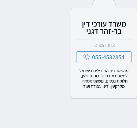
משרד עורכי דין
בר-זהר דגני
אזור המרכז
055-4532854
מהמשרדים המובילים בישראל
למשפט אזרחי לרבות גירושין,
חלוקת נכסים, משפט מסחרי,
מקרקעין, דיני עבודה ועוד