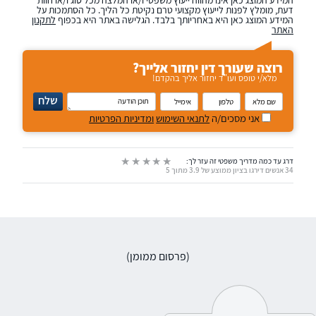
המידע המוצג כאן אינו מהווה ייעוץ משפטי ו/או המלצה מכל סוג ו/או חוות
דעת, מומלץ לפנות לייעוץ מקצועי טרם נקיטת כל הליך. כל הסתמכות על
המידע המוצג כאן היא באחריותך בלבד. הגלישה באתר היא בכפוף
לתקנון
האתר
רוצה שעורך דין יחזור אלייך?
מלא/י טופס ועו"ד יחזור אליך בהקדם!
נא
שלח
להזין
שם
טלפון
אימייל
תוכן
אני מסכים/ה
לתנאי השימוש
ומדיניות הפרטיות
מלא
הודעה
דרג עד כמה מדריך משפטי זה עזר לך:
34 אנשים דירגו בציון ממוצע של 3.9 מתוך 5
(פרסום ממומן)