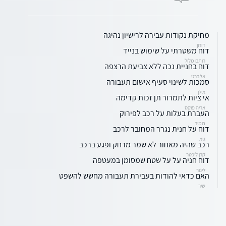
מחיקת נקודות עבירה לרישיון נהיגה
דורון
דוח משטרתי על שימוש בנייד
רותם מלול
דוח בחניית נכה ללא צביעת הרצפה
אלברט
סמכות לשינוי סעיף אישום תעבורה
אילן
אי ציות לתמרור תן זכות קדימה
אריה פוקס
העברת בעלות על רכב לפירוק
תמיר
דוח על חנית נגרר המחובר לרכב
גיא
רכב שהיה מאחור לא שמר מרחק ופגע ברכב
קרן ליכטר
דוח חניה על על שטח שמסומן במעטפה
לינור
האם כדאי להודות בעבירת תעבורה מחשש להשפט
שיר