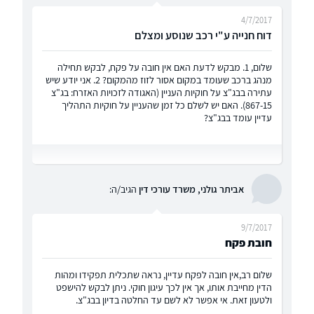
4/7/2017
דוח חנייה ע"י רכב שנוסע ומצלם
שלום, 1. מבקש לדעת האם אין חובה על פקח, לבקש תחילה
מנהג ברכב שעומד במקום אסור לזוז מהמקום? 2. אני יודע שיש
עתירה בבג"צ על חוקיות העניין (האגודה לזכויות האזרח: בג"צ
867-15). האם יש לשלם כל זמן שהעניין על חוקיות התהליך
עדיין עומד בבג"צ?
אביתר גולני, משרד עורכי דין
הגיב/ה:
9/7/2017
חובת פקח
שלום רב,אין חובה לפקח עדיין, נראה שתכלית תפקידו ומהות
הדין מחייבת אותו, אך אין לכך עיגון חוקי. ניתן לבקש להישפט
ולטעון זאת. אי אפשר לא לשם עד החלטה בדיון בבג"צ.