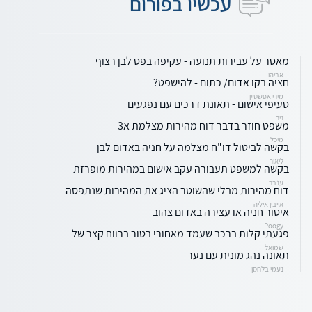
עכשיו בפורום
מאסר על עבירות תנועה - עקיפה בפס לבן רצוף
אביהו
חציה בקו אדום/ כתום - להישפט?
מירי אפשטיין
סעיפי אישום - תאונת דרכים עם נפגעים
ניר
משפט חוזר בדבר דוח מהירות מצלמת א3
מיכל
בקשה לביטול דו"ח מצלמה על חניה באדום לבן
ליאור
בקשה למשפט תעבורה עקב אישום במהירות מופרזת
ענבר
דוח מהירות מבלי שהשוטר הציג את המהירות שנתפסה
אייבין איליה
איסור חניה או עצירה באדום צהוב
Poogy
פגעתי קלות ברכב שעמד מאחורי בטור ברווח קצר של
שמואל
תאונה נהג מונית עם נער
נעמי בלחסן