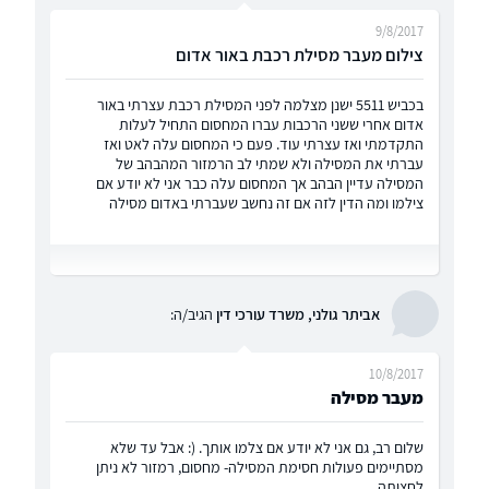
9/8/2017
צילום מעבר מסילת רכבת באור אדום
בכביש 5511 ישנן מצלמה לפני המסילת רכבת עצרתי באור
אדום אחרי ששני הרכבות עברו המחסום התחיל לעלות
התקדמתי ואז עצרתי עוד. פעם כי המחסום עלה לאט ואז
עברתי את המסילה ולא שמתי לב הרמזור המהבהב של
המסילה עדיין הבהב אך המחסום עלה כבר אני לא יודע אם
צילמו ומה הדין לזה אם זה נחשב שעברתי באדום מסילה
אביתר גולני, משרד עורכי דין
הגיב/ה:
10/8/2017
מעבר מסילה
שלום רב, גם אני לא יודע אם צלמו אותך. (: אבל עד שלא
מסתיימים פעולות חסימת המסילה- מחסום, רמזור לא ניתן
לחצותה.