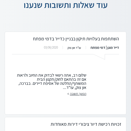
עוד שאלות ותשובות שנענו
השתתפות בעלויות תיקון בבניין כדייר בדמי מפתח
דייר מוגן | דמי מפתח
03/06/2020
עו"ד און צוק
שלום רב, אתה רשאי לבדוק את החיוב ולראות
אם זה בהתאם לחוק/תקנון הבית
המשותף/החלטה של אסיפת דיירים. בברכה,
און צוק, עו"ד...
המשך תשובה
זכויות רכישת דיור ציבורי דירות מאוחדות