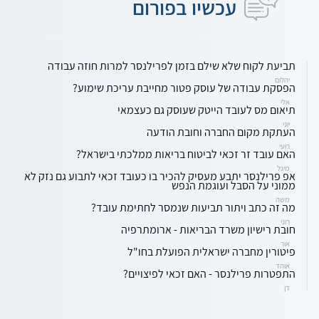
עכשיו בפורום
תביעת לקוח שלא שילם בזמן לפרילנסר למרות חוזה עבודה
יהלום
הפסקת עבודה של עוסק פטור מחייבת עריכת שימוע?
אלי
תיאום מס לעובד הייטק שעוסק גם כעצמאי
יוני
העתקת מקום החברה וחובת הודעה
רועי
האם עובד זר זכאי לביטוח בריאות ממלכתי בישראל?
מיגל
אפ פרילנסר יתבע מעסיק להכיר בו כעובד זכאי לתבוע גם נזק לא
ממוני על הסבל ועוגמת הנפש
משה
מה זה כתב ויתור תביעות שנמסר לחתימת עובד?
רוני
חובת רישיון משרד הבריאות - ארומתרפיה
אור
פיטורין מחברה ישראלית הפועלת בחו"ל
אוהד
התפטרות פרילנסר - האם זכאי לפיצויים?
דן