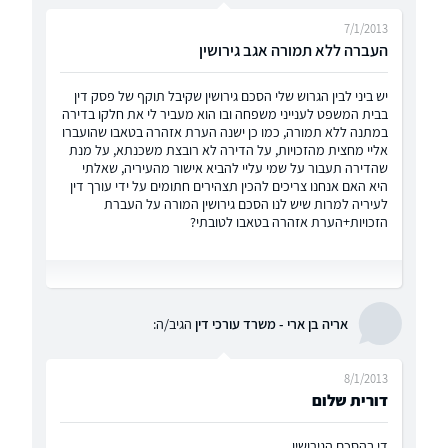
7/1/2013
העברה ללא תמורה אגב גירושין
יש ביני לבין הגרוש שלי הסכם גירושין שקיבל תוקף של פסק דין
בבית המשפט לענייני משפחה ובו הוא מעביר לי את חלקו בדירה
במתנה ללא תמורה, כמו כן ישנה הערת אזהרה בטאבו שהועברו
אליי מחצית מהזכויות, על הדירה לא רובצת משכנתא, על מנת
שהדירה תעבור על שמי עליי להביא אישור מהעיריה, שאלתי
היא האם אנחנו צריכים להכין תצהירים חתומים על ידי עורך דין
לעיריה למרות שיש לנו הסכם גירושין המורה על העברת
הזכויות+הערת אזהרה בטאבו לטובתי?
אריה בן ארי - משרד עורכי דין
הגיב/ה:
8/1/2013
דורית שלום
די בהסכם הגירושין