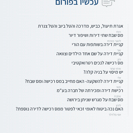
עכשיו בפורום
אגרת תיעול, כביש, מדרכה והטל ביוב והטל צנרת
רותי
מס שבח שתי דירות ושיפור דיור
ליאור מזרחי
קניית דירה בשותפות עם הורי
אור
קניית דירה על שם אחד הילדים וצוואה
ירון
מס רכישה לנכים רטרואקטיבי
איתי שחר
יש מיסוי על בניה קלה?
יולי
קניית דירה להשקעה- האם מחייב במס רכישה ומס שבח?
מאי
רכישת דירה ומכירתה של חברה בע"מ
אסנת
מס שבח על מגרש שניתן בירושה
לירון
האם נכה ביטוח לאומי זכאי לפטור ממס רכישה לדירה נוספת?
יוסי פלדלר