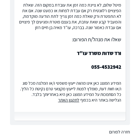
מיטל שלום, לא ציינת כמה זמן את עובדת במקום הזה. שאלת
הפיצויים רלוונטית רק אם עבדת לפחות או כמעט שנה. אם את
לא התפטרת ורק שאלת כמה זמן צריך לתת הודעה מוקדמת,
והמעביד קבע שאת עוזבת, את בעצם פוטרת ומגיעים לך פיצויים
אם עבדת כאמור שנה. בברכה, עו"ד מאיה בן חיים רוזן
שאלו את מנהל/ת הפורום:
ורד שדות משרד עו"ד
055-4532942
המידע המוצג כאן אינו מהווה ייעוץ משפטי ו/או המלצה מכל סוג
ו/או חוות דעת, מומלץ לפנות לייעוץ מקצועי טרם נקיטת כל הליך.
כל הסתמכות על המידע המוצג כאן היא באחריותך בלבד.
הגלישה באתר היא בכפוף
לתקנון האתר
חזרה לפורום