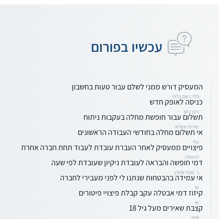
עכשיו בפורום
המעסיק דורש ממני לשלם עבור טעות בחשבון
ולרי ( שם בדוי)
כניסה לאופק חדש
ניצן בשן
תשלום עבור חופשת מחלה בעקבות ניתוח
מירית אזולאי
אי תשלום מחלה בחודשי העבודה הראשונים
טלי
פיצויים ממעסיק לאחר העברת עובדת לעבוד תחת חברה אחרת
דניאלה
דמי חופשה והבראה לעובדת ניקיון שעובדת לפי שעה
ג`ואנה שטרן
אי עמידה בהבטחות שנתנו לי לפני מעבירי לחברה
שי
קיזוז דמי אבטלה עקב קבלת פיצויי פיטורים
שי
קצבת שאירים מעל גיל 18
יוסף