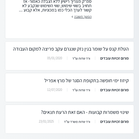
סמ"ק מצריך רישיון ללא הגבלה כאמור- אז
תחויב בשווי שימוש; שווי השימוש שנקבע לא
קשור לערך הכלי כמו במכוניות, אלא קבוע ...
המשך תשובה
הטלת קנס על שומר בגין נזק שנגרם עקב פריצה למקום העבודה
פורום זכויות עובדים
05/01/2020
ורד שדות עו"ד
קיזוז ימי חופשה בתקופת הסגר של מרץ אפריל
פורום זכויות עובדים
12/07/2020
ורד שדות עו"ד
שינוי משמרות קבועות - האם זאת הרעת תנאים?
פורום זכויות עובדים
23/01/2025
ורד שדות משרד עו"ד