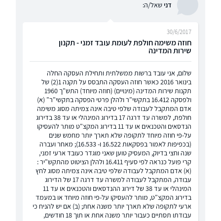
דני
שאל/ה:
30/6/2017
חוזה משימה חולפת לעומת עובד זמני - תקנון
שירות המדינה
שלום, אני עובד ברשות ממשלתית ותחילת העסקה החלה
בינואר 2016 כאשר חוזה העסקה התבסס על תקנה 1(2) של
תקנות שירות המדינה (מינויים) (חוזה מיוחד) התש"ך 1960
ולפסקה 16.412 בתקשי"ר ולהלן פרטי הפסקה בתקשי"ר" (א)
אדם המתקבל לעבודה שלפי טיבה אינה צמיתה מסוג משימה
חולפת, למשרה עד דרגה 17 בדירוג המינהלי או עד 38 בדירוג
הנדסאים והטכנאים או עד 11 בדירוג המקצ"ט מותר להעסיקו
על-פי חוזה מיוחד לתקופה שלא תארך יותר מחמש שנים
(בכפיפות לאמור בפסקאות 16.522 ו- 16.533); מאחר ועברה
שנה וחצי בדיוק, המעסיק טוען שאני מוגדר כעובד ארעי זמני,
קרי פועל כנראה לפי סעיף 16.411 ולהלן הציטוט מהתקש"יר :
(א) אדם המתקבל לעבודה שלפי טיבה אינה צמיתה מסוג לחץ
עבודה, המתקבל לעבודה למשרה עד דרגה 17 של הדירוג
המינהלי או עד 38 של דירוג ההנדסאים והטכנאים או עד 11
בדירוג המקצ"ט, מותר להעסיקו על-פי חוזה מיוחד או במעמד
ארעי לתקופה שלא תארך יותר משנה אחת; (ב) אם יש להניח כי
עבודתו תסתיים כעבור יותר משנה אחת או תוך 18 חודשים,