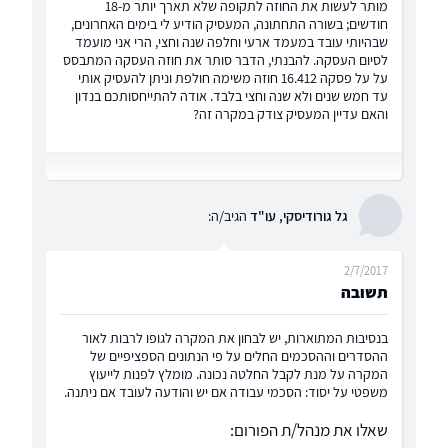
מותר לעשות את החוזה לתקופה שלא תארך יותר מ-18
חודשים; בשורה התחתונה, המעסיק הודיע לי בימים האחרונים,
שבהיותי עובד במעמד ארעי וחלפה שנה וחצי, הרי אני מועמד
לסיום העסקה. להבנתי, הדבר סותר את חוזה העסקה המתבסס
על על פסקה 16.412 חוזה משימה חולפת וניתן להעסיק אותי
עד חמש שנים ולא שנה וחצי בלבד. אודה להתייחסותכם בנדון
והאם עדיין המעסיק צודק במקרה זה?
גל גורודיסקי, עו"ד
הגיב/ה:
2/7/2017
תשובה
בנסיבות המתוארות, יש לבחון את המקרה לגופו לרבות לאור
ההסדרים וההסכמים החלים על פי הנתונים הספציפיים של
המקרה על מנת לקבל החלטה נכונה. מומלץ לפנות לייעוץ
משפטי על יסוד: הסכמי עבודה אם יש והודעה לעובד אם ניתנה.
שאלו את מנהל/ת הפורום: