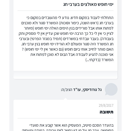
ימי חופש מאולצים בערבי חג
התחלתי לעבוד במקום חדש. נודע לי מהעובדים במקום כי
בערבי חג (ראש השנה, כיפור וסוכות) המשרד סגור ולא מוכנים
לפתוח אותו אבל מורידים בגין הימים האלה ימי חופש (מיותר
לציין כי אין לי כל כך הרבה ימי חופש שכן עדיין אין לי מספיק ותק
בעבודה). בעבר עבדתי במשרדים (תמיד במגזר הפרטי) ובערבי
חג המשרד היה סגור ומעולם לא הורידו ימי חופש בגין ערבי חג.
האם מותר לחייב אותי ביום חופש (גם כאשר אין לי ימי חופש) ?
אני מוכנה להגיע לעבודה אבל הבוס לא מוכן לפתוח את
המשרד (בדקתי...)
גל גורודיסקי, עו"ד
הגיב/ה:
29/8/2017
תשובה
בהעדר הסכם מיטיב, המעסיק הוא אשר קובע את מועדי
החופשה. ערב חג על פי דין נחשב ליום עבודה. במידה ומעסיק