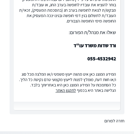
בוחר להוציא את עובדיו לחופשה בערב החג, או עובד/ת
מבקש/ת לצאת לחופשה בערב חג (בהסכמת המעסיק), זכאי/ת
העובד/ת לתשלום בגין דמי חופשה ובגינו ינכה המעסיק את
החופשה מימי החופשה הצבורים.
שאלו את מנהל/ת הפורום:
ורד שדות משרד עו"ד
055-4532942
המידע המוצג כאן אינו מהווה ייעוץ משפטי ו/או המלצה מכל סוג
ו/או חוות דעת, מומלץ לפנות לייעוץ מקצועי טרם נקיטת כל הליך.
כל הסתמכות על המידע המוצג כאן היא באחריותך בלבד.
הגלישה באתר היא בכפוף
לתקנון האתר
חזרה לפורום