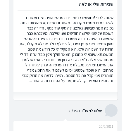
שכירות שלי או לא ?
שלום . לפני 6 חוגשים קניתי דירה מגיסי ואחיו . היינו אמורים
לשלם סכום מסוים מקדמה . מאחר והמשכנתא שהוצאנו היתה
נמוכה ממה שציפינו נאלצנו להוסיף עוד כסף . הדירה כבר
רשומה על שמי שלושה חודשים ואני שילצתי משכנתא כבר
שלושה חודשים . הדירה מושכרת בנתייים . הבעיה היא שגיסי
טוען שמאיר ואני עדיין חייבת לו 5 אלף דולר אני לא מקבלת את
הרווח של השכירות אלא הוא מפקיד לי כל חודש את סכום
המשכנתא שיוצא לי מהבנק והשאר הולך אלין מבלי שזה ירד לי
מהחוב שלי אליו . ז"א הוא יוצא כאן עם רווח נקי . ואני משלמת
את המשכנתא ולא מקבלת את ההפרש וזה עדיין לא יורד לי
מהחוב . הוא אומר שכשאני יסיים לשלם לו את החמש אלף
הנותרים אני יקבל את כל הסכום . רציתי לדעת מה החוק לגבי
זה . והאם הוא צודק . לא חתמנו על הסכם כזה או אחר ....
שלום לוי עו"ד
הגיב/ה:
20/6/2011