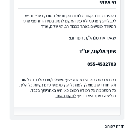
הי אסתי
הסוגיה הנדונה קשורה לזכות הקיזוז של המוכר, בעניין זה יש
לקבל ייעוץ פרטני ולא כאן המקום לתתו. במידה ותחפצי פרטי
המשרד מופיעים באתר בכבוד רב, לוי שלום, עו"ד
שאלו את מנהל/ת הפורום:
אסף אלקוני, עו"ד
055-4532703
המידע המוצג כאן אינו מהווה ייעוץ משפטי ו/או המלצה מכל סוג
ו/או חוות דעת, מומלץ לפנות לייעוץ מקצועי טרם נקיטת כל הליך.
כל הסתמכות על המידע המוצג כאן היא באחריותך בלבד.
הגלישה באתר היא בכפוף
לתקנון האתר
חזרה לפורום