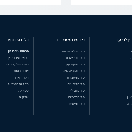
ין לפי עיר
פורומים משפטיים
כלים ושירותים
ב
פורום דיני משפחה
פרסום עורכי דין
ע
פורום דיני עבודה
דרושים עורכי דין
פורום מקרקעין
משרדים לעורכי דין
פורום הוצאה לפועל
אודות האתר
פורום תעבורה
תקנון האתר
פורום נזקי גוף
מדיניות הפרטיות
פורום פלילי
מפת אתר
ציון
פורום צרכנות
צור קשר
ווה
פורום מיסים