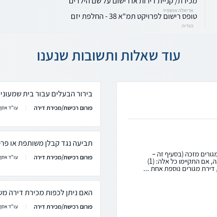
מכירת/ קניית דירות או רישום על שם הילדים
אריאלה אושפיז
טופס רישום לפרויקט תמ"א 38 - החלפת יזם
הודיה
עוד שאלות ותשובות שנענו
בירור הבעלים עבור בית שמעוניי
פורום רכישת/מכירת דירה
עו"ד אסף 
תביעה נגד קבלן משותפת או פר
 49ב, המוכר דירת מגורים מזכה (בסעיף זה –
פורום רכישת/מכירת דירה
עו"ד אסף 
הדירה הראשונה), יהיה זכאי לפטור ממס במכירתה, אם התקיימו כל אלה: (1)
דירת מגורים נוספת אחת ...
האם ניתן לכפות מכירת דירה משו
פורום רכישת/מכירת דירה
עו"ד אסף 