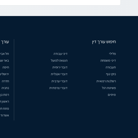
חיפוש עורך דין
עורך ד
פלילי
דיני עבודה
תל אבי
דיני משפחה
הוצאה לפועל
באר שב
תעבורה
דוברי רוסית
חיפה
נזקי גוף
דוברי אנגלית
ירושלים
רשלנות רפואית
דוברי ערבית
חדרה
פשיטת רגל
דוברי צרפתית
נתניה
מיסים
רמת גן
ראשון ל
פתח תק
אשדוד