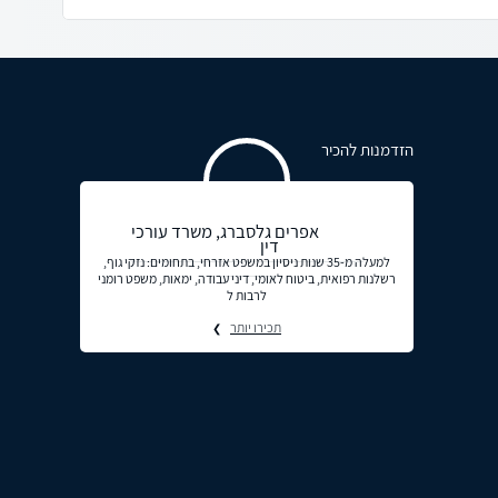
הזדמנות להכיר
אפרים גלסברג, משרד עורכי
דין
למעלה מ-35 שנות ניסיון במשפט אזרחי, בתחומים: נזקי גוף,
רשלנות רפואית, ביטוח לאומי, דיני עבודה, ימאות, משפט רומני
לרבות ל
תכירו יותר