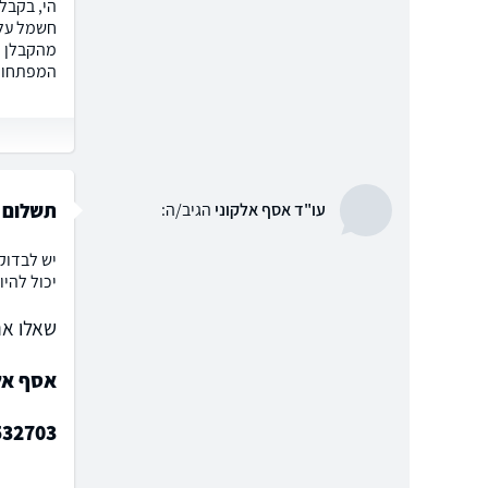
חשמל על 
מהקבלן זי
המפתחות 
תשלום 
עו"ד אסף אלקוני
הגיב/ה:
יש לבדוק
יכול להיו
שאלו את
אסף אלק
532703