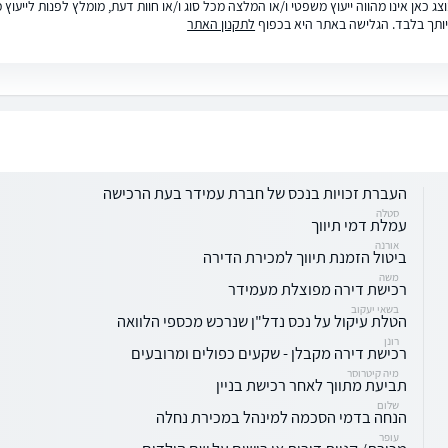
ג כאן אינו מהווה ייעוץ משפטי ו/או המלצה מכל סוג ו/או חוות דעת, מומלץ לפנות לייעו
ותך בלבד. הגלישה באתר היא בכפוף
לתקנון האתר
העברת זכויות בנכס של חברת עמידר בעת הרכישה
סטלה
עמלת דמי תיווך
אורנה
ביטול הזמנת תיווך למכירת הדירה
משה
רכישת דירה מפוצלת מעמידר
בשאי יעקוב
הטלת עיקול על נכס נדל"ן שנרכש מכספי הלוואה
רונן
רכישת דירה מקבלן - שקעים כפולים ומרובעים
מיה קיטרוסר
תביעת מתווך לאחר רכישת בניין
שלום
הנחה בדמי הסכמה למינהל במכירת נחלה
עופר