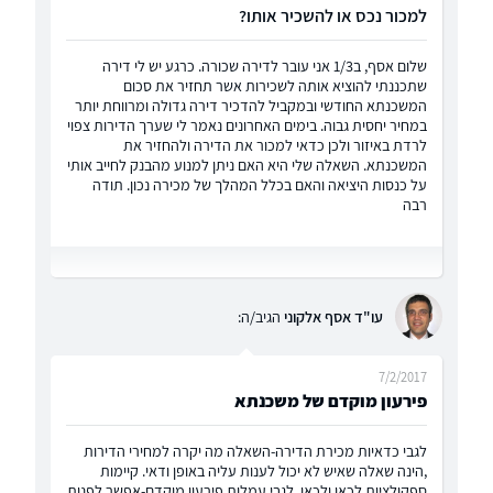
למכור נכס או להשכיר אותו?
שלום אסף, ב1/3 אני עובר לדירה שכורה. כרגע יש לי דירה
שתכננתי להוציא אותה לשכירות אשר תחזיר את סכום
המשכנתא החודשי ובמקביל להדכיר דירה גדולה ומרווחת יותר
במחיר יחסית גבוה. בימים האחרונים נאמר לי שערך הדירות צפוי
לרדת באיזור ולכן כדאי למכור את הדירה ולהחזיר את
המשכנתא. השאלה שלי היא האם ניתן למנוע מהבנק לחייב אותי
על כנסות היציאה והאם בכלל המהלך של מכירה נכון. תודה
רבה
עו"ד אסף אלקוני
הגיב/ה:
7/2/2017
פירעון מוקדם של משכנתא
לגבי כדאיות מכירת הדירה-השאלה מה יקרה למחירי הדירות
,הינה שאלה שאיש לא יכול לענות עליה באופן ודאי. קיימות
ספקולציות לכאן ולכאן. לגבי עמלות פירעון מוקדם-אפשר לפנות