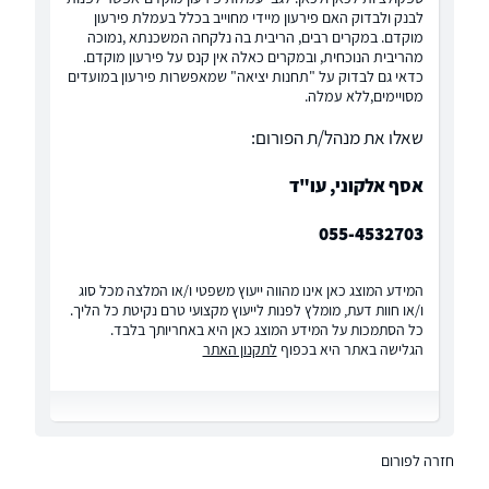
לבנק ולבדוק האם פירעון מיידי מחוייב בכלל בעמלת פירעון
מוקדם. במקרים רבים, הריבית בה נלקחה המשכנתא ,נמוכה
מהריבית הנוכחית, ובמקרים כאלה אין קנס על פירעון מוקדם.
כדאי גם לבדוק על "תחנות יציאה" שמאפשרות פירעון במועדים
מסויימים,ללא עמלה.
שאלו את מנהל/ת הפורום:
אסף אלקוני, עו"ד
055-4532703
המידע המוצג כאן אינו מהווה ייעוץ משפטי ו/או המלצה מכל סוג
ו/או חוות דעת, מומלץ לפנות לייעוץ מקצועי טרם נקיטת כל הליך.
כל הסתמכות על המידע המוצג כאן היא באחריותך בלבד.
הגלישה באתר היא בכפוף
לתקנון האתר
חזרה לפורום