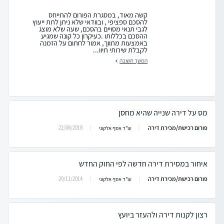
קשה מאוד, במסגרת הפורום להתייחס
להסכם ספציפי , ובוודאי שלא ניתן לתת ייעוץ
לגבי תנאי מסויים בהסכם, שעה שלא מוצג
ההסכם בכללותו .כעיקרון כל קונה שמגיע
באמצעות מתווך, אמור לחתום על הזמנה
לקבלת שירותי תיוו...
המשך תשובה
מס על דירה שנייה שהיא מחסן
פורום רכישת/מכירת דירה
22/08/2018
עו"ד אסף אלקוני
איחור במסירת דירה חדשה לפי החוק החדש
פורום רכישת/מכירת דירה
20/11/2014
עו"ד אסף אלקוני
רצון לקנות דירה ולהעזר ביועץ