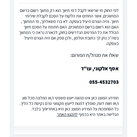
לפי החוק מי שרשאי לקבל דמי תיווך הוא רק מתווך רשום ברשם
המתווכים, אשר החתים את הלקוח על הסכם לקבלת שירותי
תיווך. והיה הגורם היעיל בעסקה. לא ברו משאלתך, מי המתווך ,
האם הוא רשום ברשם המתווכים, האם חתמת על הסכם תיווך
הכולל את כל הפרטים הנדרשים בחוק, לכאורה נראה כי המתווך
בסה"כ נתן לך כתובת וטלפון , ולכן ספק אם היה הגורם היעיל
בעסקה.
שאלו את מנהל/ת הפורום:
אסף אלקוני, עו"ד
055-4532703
המידע המוצג כאן אינו מהווה ייעוץ משפטי ו/או המלצה מכל סוג
ו/או חוות דעת, מומלץ לפנות לייעוץ מקצועי טרם נקיטת כל הליך.
כל הסתמכות על המידע המוצג כאן היא באחריותך בלבד.
הגלישה באתר היא בכפוף
לתקנון האתר