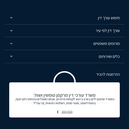
חיפוש עורך דין
עורך דין לפי עיר
פורומים משפטיים
כלים ושירותים
הזדמנות להכיר
משרד עורכי דין מרקמן טומשין ושות'
כמשרד מהמובילים בארץ בייצוג לקוחות פרטיים, אנחנו מטפלים בתחומי נזקי הגוף,
ביטוח לאומי, פטור ממס, רשלנות רפואית, נכי צה"ל
תכירו יותר