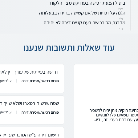
ביטול הצעת רכישה בפרויקט מצד הלקוח
צבי
הגנה על זכויות של אם קשישה בדירה בבעלותה
גלי
מדרגת מס רכישה בעת קניית דירה לא יחידה
גדי
עוד שאלות ותשובות שנענו
דרישה בעייתית של עורך דין לא
פורום רכישת/מכירת דירה
עו"ד אסף 
שטח שרשום בטאבו ושלא שייך בפ
נה חוקית ניתן יהיה להשכיר
פורום רכישת/מכירת דירה
עו"ד אסף 
פר נושאים שלרלוונטיים
עם רו"ח בעניין זה ) דיו...
רישום דירה ע"ש המוכר שעדיין ל