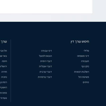
חיפוש עורך דין
עורך ד
פלילי
דיני עבודה
תל אבי
דיני משפחה
הוצאה לפועל
באר שב
תעבורה
דוברי רוסית
חיפה
נזקי גוף
דוברי אנגלית
ירושלים
רשלנות רפואית
דוברי ערבית
חדרה
פשיטת רגל
דוברי צרפתית
נתניה
מיסים
רמת גן
ראשון ל
פתח תק
אשדוד