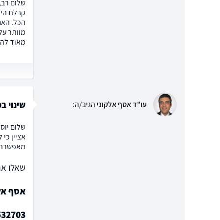
שלום רב,
הכל. האם
מאוד להכ
שינוי ב
עו"ד אסף אלקוני
הגיב/ה:
אציין כי 
מאפשרת ל
שאלו את
אסף אלק
532703