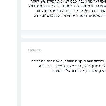
כוי לארונות מטבח, מבלי לציין את המילה שיש. לאחר
קבלת היתר, נדרשתי לחתום על מפרט חדש שבו נרשם שהזיכוי כולל שיש וגם שינו את סכום הזיכוי מ 880 למ"ר לסכום כולל של 6000 ש"ח כולל
ל המפרט החדש? אם אני חותם על המפרט החדש אני
מוותר על זיכוי נפרד לשיש שאמנם סכומו לא צוין במפרט והחוזה שותק בנושא, אך בשיחות טלפוניות נאמר לי שהזיכוי הוא 3000 ש"ח. אודה
13/9/2020
ר LAWGUIDE . יש לבדוק את חוזה המכר, ולבדוק האם בעקבות ההיתר , השתנו הנתונים בדירה.
רץ של הארון. ככלל, ברור שעצם הוצאת היתר, אינה
מים, יש לבדוק את החוזה עליו חתמתם.