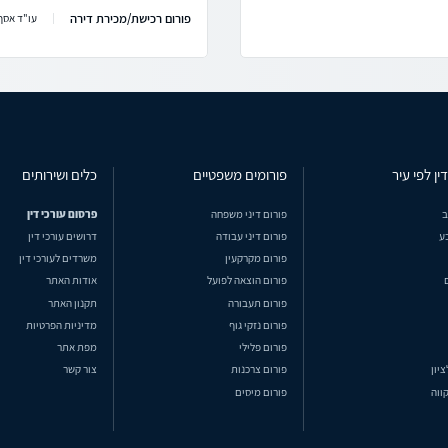
פורום רכישת/מכירת דירה
עו"ד אסף 
ין לפי עיר
פורומים משפטיים
כלים ושירותים
ב
פורום דיני משפחה
פרסום עורכי דין
ע
פורום דיני עבודה
דרושים עורכי דין
פורום מקרקעין
משרדים לעורכי דין
פורום הוצאה לפועל
אודות האתר
פורום תעבורה
תקנון האתר
פורום נזקי גוף
מדיניות הפרטיות
פורום פלילי
מפת אתר
ציון
פורום צרכנות
צור קשר
ווה
פורום מיסים