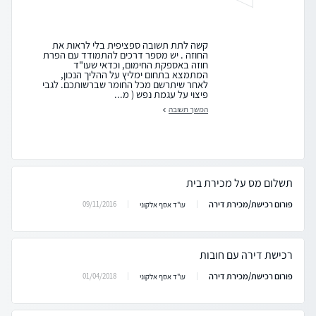
קשה לתת תשובה ספציפית בלי לראות את
החוזה . יש מספר דרכים להתמודד עם הפרת
חוזה באספקת החימום, וכדאי שעו"ד
המתמצא בתחום ימליץ על ההליך הנכון,
לאחר שיתרשם מכל החומר שברשותכם. לגבי
פיצוי על עגמת נפש ( מ...
המשך תשובה
תשלום מס על מכירת בית
פורום רכישת/מכירת דירה
09/11/2016
עו"ד אסף אלקוני
רכישת דירה עם חובות
פורום רכישת/מכירת דירה
01/04/2018
עו"ד אסף אלקוני