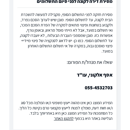
מסירת דירה לקונה לפני סיום התשלומים
מסירת חזקה לפני התשלום הסופי, מקבילה למעשה להשכרת
הבית לקונה, עד לתשלום הסופי. מובן שיש לערוך הסכם נפרד,
ולקבוע בטחונות ופיצוי מתאים למקרה של הפרת הסכם המכר,
ואי תשלום במועד, אבל לא הייתי פוסל מראש, ובאופן גורף,
אפשרות כזו. מובן שמסמכי העברת הבעלות , לא יועברו לקונה,
עד לתשלום הסופי. כמו כן- יש לדאוג לסנקציה של פינוי מיידי+
פיצוי מוסכם גבוה, במקרה של אי תשלום התשלום האחרון
במועד.
שאלו את מנהל/ת הפורום:
אסף אלקוני, עו"ד
055-4532703
המידע המוצג כאן אינו מהווה ייעוץ משפטי ו/או המלצה מכל סוג
ו/או חוות דעת, מומלץ לפנות לייעוץ מקצועי טרם נקיטת כל הליך.
כל הסתמכות על המידע המוצג כאן היא באחריותך בלבד.
הגלישה באתר היא בכפוף
לתקנון האתר