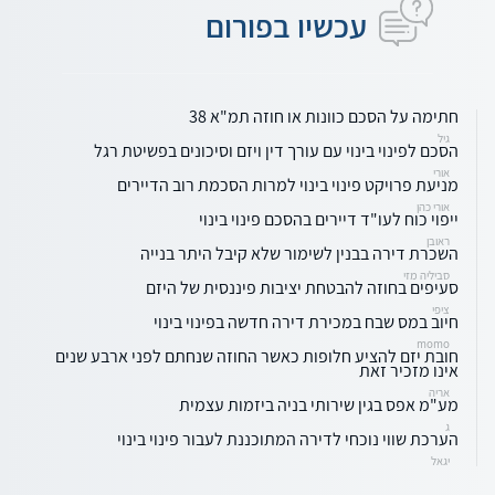
עכשיו בפורום
חתימה על הסכם כוונות או חוזה תמ"א 38
גיל
הסכם לפינוי בינוי עם עורך דין ויזם וסיכונים בפשיטת רגל
אורי
מניעת פרויקט פינוי בינוי למרות הסכמת רוב הדיירים
אורי כהן
ייפוי כוח לעו"ד דיירים בהסכם פינוי בינוי
ראובן
השכרת דירה בבנין לשימור שלא קיבל היתר בנייה
סביליה מזי
סעיפים בחוזה להבטחת יציבות פיננסית של היזם
ציפי
חיוב במס שבח במכירת דירה חדשה בפינוי בינוי
momo
חובת יזם להציע חלופות כאשר החוזה שנחתם לפני ארבע שנים
אינו מזכיר זאת
אריה
מע"מ אפס בגין שירותי בניה ביזמות עצמית
ג
הערכת שווי נוכחי לדירה המתוכננת לעבור פינוי בינוי
יגאל