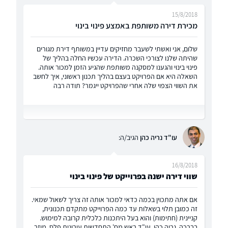
15/8/2018
מכירת דירה משותפת באמצע פינוי בינוי
שלום, אני ואשתי לשעבר מחזיקים עדיין במשותף דירת מגורים
שהיתה שלנו לצורכי השכרה. הדירה עכשיו החלה בהליך של
פינוי בינוי והגענו למסקנה משותפת שהגיע הזמן למכור אותה.
השאלה היא אם הפרויקט בעצם בהליך תכנון ראשוני, איך לחשב
את השווי הצפוי שלה אחרי שהפרויקט ייגמר? תודה רבה
עו"ד נריה כהן
הגיב/ה:
16/8/2018
שווי דירה ישנה בפרוייקט של פינוי בינוי
אם אתה מתכוין בכמה כדאי למכור אותה זה צריך לשאול שמאי.
זה כמובן תלוי בשאלות עד כמה הפרוייקט מתקדם תכנונית,
קניינית (חתימות) והוא בעל היתכנות כלכלית קרובה למימוש.
בברכה, נריה כהן, עו"ד ראש מח' התחדשות עירונית פלס, מוזר,