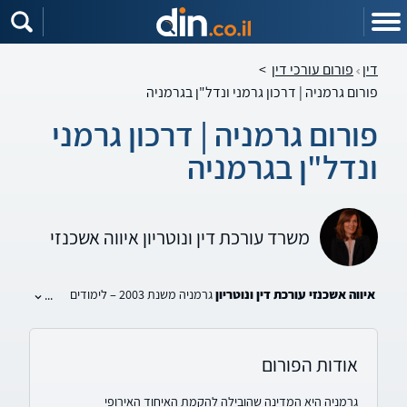
דין
פורום עורכי דין
>
פורום גרמניה | דרכון גרמני ונדל"ן בגרמניה
פורום גרמניה | דרכון גרמני
ונדל"ן בגרמניה
משרד עורכת דין ונוטריון איווה אשכנזי
איווה אשכנזי עורכת דין ונוטריון
גרמניה משנת 2003 – לימודים
...
באוניברסיטת מינכן, בעלת שני תארים בגרמניה. עורכת דין ישראלית
משנת 2011.
עו"ד
איווה אשכנזי
בעלת ניסיון רב בהוצאת אזרחות ודרכון גרמנים
אודות הפורום
לצאצאי היקים.
עוסקת בנדל"ן ומקרקעין בגרמניה בכלל ובברלין בפרט.
גרמניה היא המדינה שהובילה להקמת האיחוד האירופי