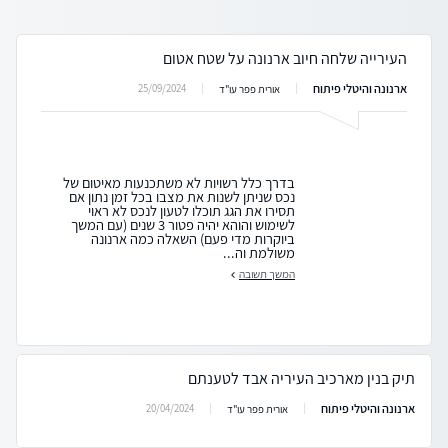
העירייה שלחה חיוב ארנונה על שטח אטום
ארנונה והיטלי פיתוח
25/09/2024
אורית פפר עו"ד
בדרך כלל רשויות לא משתכנעות מאיטום של
נכס שניתן לשנות את מצבו בכל זמן נתון אם
תסירו את הגג תוכלו לטעון לנכס לא ראוי
לשימוש והוהא יהיה פטור 3 שנים (עם המשך
ביוקרות מדי פעם) השאלה כמה ארנונה
משולמת וה...
המשך תשובה
תיק בנין מארכיב העיריה אבד לטענתם
ארנונה והיטלי פיתוח
20/04/2024
אורית פפר עו"ד