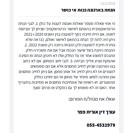
14/1/2024
הנחה בארנונה נכות אי כושר
הי אתי שאלת מספר שאלות ואנסה לענות על כולן: 1. לגבי הנחה
הרטרואקטיבית בהאתם לאישור הרטרואקטיבי שניתן לך מביטוח
לאומי, אם היית חייבת כסף למועצה בגין השנים 2020 ו-2021
ניתן היה לתת לך הנחה בהתאם לאישור ואולם, כנראה שלא
נותרת חייבת למועצה ולכן ההנחה ניתנה רק משנת 2022. 2.
ההנחה ניתנת בשל שיעור הנכות אבל אם את משכירה חלק
מהנכס למשהו אחר אז על החלק שלו לא תינתן הנחה וזו הסיבה
שהפקח מגיע אלייך הביתה. 3. לגבי חיוב המחסן- אם לא כתוב
בצו הארנונה שניתן לחייב מחסנים אלא אם הם משמשים
למגורים אז לא ניתן לחייב אל אותו מחסן. אם ניתן לחייב מחסנים
ואין החרגה לסיווג מיוחד של מחסן אז הם יחוייבו כחלק
מהמגורים. יש רשויות של אמחייבות מחסנים או מחייבות בתעריף
אחר. האם זה לא משמש לך גם כמקלט או מרחב מוגן?
שאלו את מנהל/ת הפורום:
עורך דין אורית פפר
055-4532979