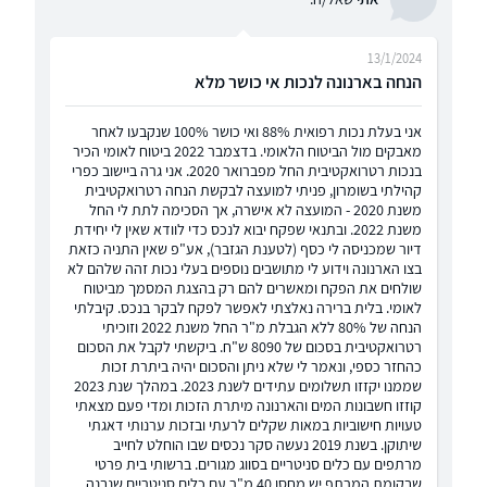
13/1/2024
הנחה בארנונה לנכות אי כושר מלא
אני בעלת נכות רפואית 88% ואי כושר 100% שנקבעו לאחר
מאבקים מול הביטוח הלאומי. בדצמבר 2022 ביטוח לאומי הכיר
בנכות רטרואקטיבית החל מפברואר 2020. אני גרה ביישוב כפרי
קהילתי בשומרון, פניתי למועצה לבקשת הנחה רטרואקטיבית
משנת 2020 - המועצה לא אישרה, אך הסכימה לתת לי החל
משנת 2022. ובתנאי שפקח יבוא לנכס כדי לוודא שאין לי יחידת
דיור שמכניסה לי כסף (לטענת הגזבר), אע"פ שאין התניה כזאת
בצו הארנונה וידוע לי מתושבים נוספים בעלי נכות זהה שלהם לא
שולחים את הפקח ומאשרים להם רק בהצגת המסמך מביטוח
לאומי. בלית ברירה נאלצתי לאפשר לפקח לבקר בנכס. קיבלתי
הנחה של 80% ללא הגבלת מ"ר החל משנת 2022 וזוכיתי
רטרואקטיבית בסכום של 8090 ש"ח. ביקשתי לקבל את הסכום
כהחזר כספי, ונאמר לי שלא ניתן והסכום יהיה ביתרת זכות
שממנו יקזזו תשלומים עתידים לשנת 2023. במהלך שנת 2023
קוזזו חשבונות המים והארנונה מיתרת הזכות ומדי פעם מצאתי
טעויות חישוביות במאות שקלים לרעתי ובזכות ערנותי דאגתי
שיתוקן. בשנת 2019 נעשה סקר נכסים שבו הוחלט לחייב
מרתפים עם כלים סניטריים בסווג מגורים. ברשותי בית פרטי
שבקומת המרתף יש מחסן 40 מ"ר עם כלים סניטריים שנבנה