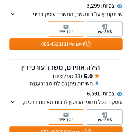
צפיות:
3,299
שי ינקוביץ עו״ד ומגשר, המשרד עוסק בדיני
משפחה, זכויות יוצרים ולשון הרע.
ייעוץ אישי
SMS ישיר
חייגו אלי
055-4533131
הילה אחירם, משרד עורכי דין
5.0
(33 ממליצים)
השירות ניתן גם לתושבי רעננה
צפיות:
6,591
עוסקת בכל תחומי הנזיקין לרבות תאונות דרכים,
תאונות עבודה, כמו כן מעניקה שירות משפטי עבור
ועדות רפואיות ביטוח לאומי ותביעות רשלנות
ייעוץ אישי
SMS ישיר
רפואית.