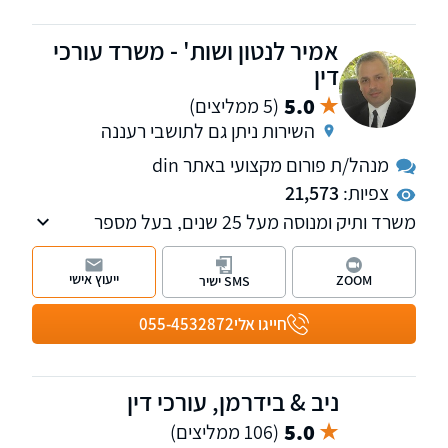
אסטרטגית וייצוג בלתי מתפשר.
אמיר לנטון ושות' - משרד עורכי
דין
5.0
(5 ממליצים)
השירות ניתן גם לתושבי רעננה
מנהל/ת פורום מקצועי באתר din
צפיות:
21,573
משרד ותיק ומנוסה מעל 25 שנים, בעל מספר
מחלקות לרבות מקרקעין, משפחה, ירושה, הוצאה
לפועל, אזרחי - מסחרי, רשויות, חוזים, לשון הרע,
ייעוץ אישי
ZOOM
SMS ישיר
עבודה. מנהל פורומים תכנון ובניה, אלימות
במשפחה והיטל השבחה הפקעות. חבר בוועדת
חייגו אלי
055-4532872
מקרקעין וקניין וכן בוועדת ירושה ומשפחה, בלשכת
עורכי הדין.
ניב & בידרמן, עורכי דין
5.0
(106 ממליצים)