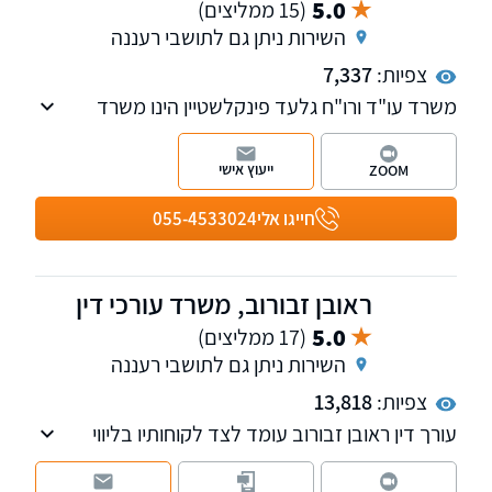
5.0
(15 ממליצים)
השירות ניתן גם לתושבי רעננה
צפיות:
7,337
משרד עו"ד ורו"ח גלעד פינקלשטיין הינו משרד
בוטיק המלווה עסקים בכל היבטי המשפט המסחרי.
הכשרתו של עו"ד פינקלשטיין מחברת בין משפט
ייעוץ אישי
ZOOM
לפיננסים, תוך שילוב אסטרטגיות חשבונאיות
והערכות שווי בייעוץ המשפטי. בפגישת ייעוץ קצרה
חייגו אלי
055-4533024
תוכלו להתרשם.
ראובן זבורוב, משרד עורכי דין
5.0
(17 ממליצים)
השירות ניתן גם לתושבי רעננה
צפיות:
13,818
עורך דין ראובן זבורוב עומד לצד לקוחותיו בליווי
משפטי אישי, מוקפד ודיסקרטי, בשילוב ניסיון,
חשיבה מדויקת ומחויבות מלאה לכל אדם ולכל תיק