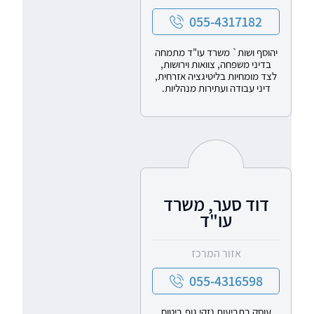
055-4317182
יהוסף ושות` משרד עו"ד מתמחה
בדיני משפחה, צוואות וירושות,
לצד מומחיות בליטיגציה אזרחית,
דיני עבודה ועתירות מנהליות.
דוד סער, משרד
עו"ד
אזור המרכז
055-4316598
עוסק בתביעות נזקי גוף,ביטוח