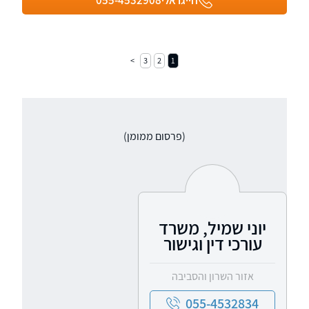
חייגו אלי
055-4532908
3
2
1
(פרסום ממומן)
יוני שמיל, משרד
עורכי דין וגישור
אזור השרון והסביבה
055-4532834