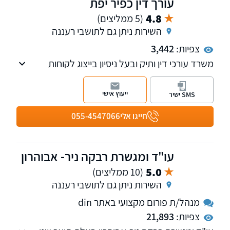
עורך דין כפיר יפת
4.8
(5 ממליצים)
השירות ניתן גם לתושבי רעננה
צפיות:
3,442
משרד עורכי דין ותיק ובעל ניסיון בייצוג לקוחות
בבתי משפט ובוועדות של יותר מ-20 שנה. עו"ד
כפיר יפת מנוסה ומיומן מאוד בחקירות עדים, הגשת
ייעוץ אישי
SMS ישיר
ראיות וליווי מומחים לעדות בבית משפט, לרבות
ייצוג גופים גדולים במשק ורשויות מקומיות
חייגו אלי
055-4547066
מהגדולות והמובילות בישראל. למשרד מספר
מחלקות: מקרקעין, משפחה, ירושה, אזרחי - מסחרי
ומיסים. חבר בפורום בתי המשפט של לשכת עורכי
עו"ד ומגשרת רבקה ניר- אבוהרון
הדין.
5.0
(10 ממליצים)
השירות ניתן גם לתושבי רעננה
מנהל/ת פורום מקצועי באתר din
צפיות:
21,893