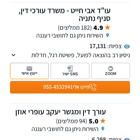
עו"ד אבי חייט - משרד עורכי דין,
סניף נתניה
4.9
(182 ממליצים)
השירות ניתן גם לתושבי רעננה
צפיות:
17,131
ניסיון רב בהוצאה לפועל, פשיטת רגל, חדלות
פירעון, מחיקת חובות, משפט אזרחי ומסחרי, דיני
ירושה, ניהול סכסוכים בהליכי גישור ובוררות,
ייעוץ אישי
ZOOM
SMS ישיר
ערעורים מורכבים והסדרי חובות ללא חדלות
פירעון.
חייגו אלי
055-4532941
עורך דין ומגשר יעקב עופרי אוזן
5.0
(94 ממליצים)
השירות ניתן גם לתושבי רעננה
צפיות:
6,288