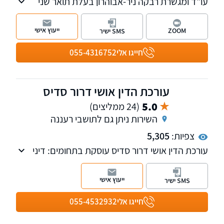
עו"ד ומגשרת רבקה ניר-אבוהרון בעלת תואר שני
במשפטים. מוסמכת לעריכת ייפוי כוח מתמשך,
בעלת ניסיון רב בייצוג ובסיוע בעסקאות מקרקעין,
ייעוץ אישי
ZOOM
SMS ישיר
פשיטת רגל, גישור ובוררות בהסכם גירושין, ודיני
משפחה - במיוחד צוואות וירושות.
חייגו אלי
055-4316752
עורכת הדין אושי דרור סדיס
5.0
(24 ממליצים)
השירות ניתן גם לתושבי רעננה
צפיות:
5,305
עורכת הדין אושי דרור סדיס עוסקת בתחומים: דיני
משפחה נדל"ן, יפויי כח מתמשך צוואות וירושות
ייעוץ אישי
SMS ישיר
חייגו אלי
055-4532932