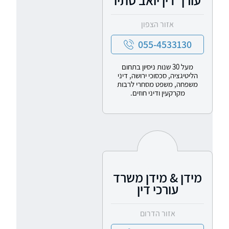
עורך דין יואב סתיו
אזור הצפון
055-4533130
מעל 30 שנות ניסיון בתחום
הליטיגציה, סכסוכי ירושה, דיני
משפחה, משפט מסחרי לרבות
מקרקעין ודיני חוזים.
מידן & מידן משרד
עורכי דין
אזור הדרום