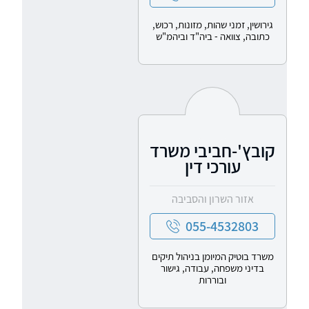
גירושין, זמני שהות, מזונות, רכוש,
כתובה, צוואה - ביה"ד וביהמ"ש
קובץ'-חביבי משרד
עורכי דין
אזור השרון והסביבה
055-4532803
משרד בוטיק המיומן בניהול תיקים
בדיני משפחה, עבודה, גישור
ובוררות