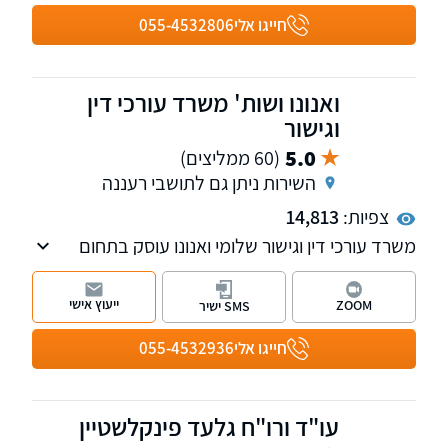
חייגו אלי
055-4532806
ואנונו ושות' משרד עורכי דין
וגישור
5.0
(60 ממליצים)
השירות ניתן גם לתושבי רעננה
צפיות:
14,813
משרד עורכי דין וגישור שלומי ואנונו עוסק בתחום
המשפחה והמעמד האישי על כל רבדיו, בתחום
האזרחי: תביעות בנושא לשון הרע, סכסוכי שכנים
ייעוץ אישי
ZOOM
SMS ישיר
ופינוי מושכר. בנוסף, פועלת במשרד גם מחלקת
הוצאה לפועל.
חייגו אלי
055-4532936
עו"ד ורו"ח גלעד פינקלשטיין