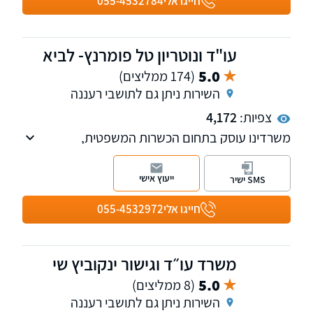
חייגו אלי
055-4532784
עו"ד ונוטריון טל פומרנץ- לביא
5.0
(174 ממליצים)
השירות ניתן גם לתושבי רעננה
צפיות:
4,172
משרדינו עוסק בתחום הכשרות המשפטית,
אפוטרופסות, ייפוי כח מתמשך, דיני ירושה, צוואות
ובכל הכלים המשפטיים שנועדו להבטיח לכם
ייעוץ אישי
SMS ישיר
עצמאות ושקט נפשי.
חייגו אלי
055-4532972
משרד עו״ד וגישור ינקוביץ שי
5.0
(8 ממליצים)
השירות ניתן גם לתושבי רעננה