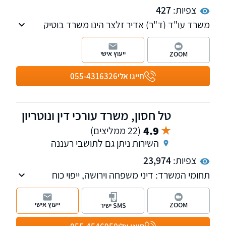
צפיות:
427
משרד עו"ד (ד"ר) אדיר זלצר הינו משרד בוטיק
העוסק בלשון הרע, חדלות פירעון, דיני חינוך
וליטיגציה אזרחית.
ייעוץ אישי
ZOOM
חייגו אלי
055-4316326
טל חסון, משרד עורכי דין ונוטריון
4.9
(22 ממליצים)
השירות ניתן גם לתושבי רעננה
צפיות:
23,974
תחומי המשרד: דיני משפחה וירושה, ייפוי כוח
מתמשך, דיני נזיקין וביטוח לאומי, נוטריון. המשרד
מונגש לבעלי מוגבלויות.
ייעוץ אישי
ZOOM
SMS ישיר