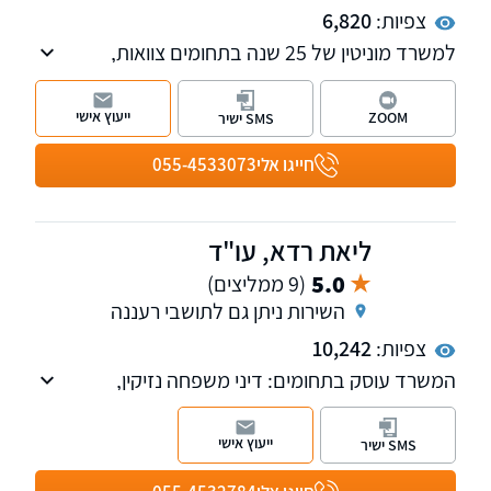
צפיות:
6,820
למשרד מוניטין של 25 שנה בתחומים צוואות,
ירושות, ייפוי כוח מתמשך, מקרקעין נדל"ן, הוצאה
לפועל וחדלות פירעון. שלוחות בכפר סבא וחיפה,
ייעוץ אישי
ZOOM
SMS ישיר
נשמח לקבוע פגישת ייעוץ במשרדו
חייגו אלי
055-4533073
ליאת רדא, עו"ד
5.0
(9 ממליצים)
השירות ניתן גם לתושבי רעננה
צפיות:
10,242
המשרד עוסק בתחומים: דיני משפחה נזיקין,
תאונות דרכים, רשלנות רפואית, ביטוח לאומי,
משרד הביטחון ודיני ביטוח.
ייעוץ אישי
SMS ישיר