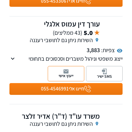
חייגו אלי
055-4533067
מתמשך. בנוסף, במשרדנו עו"ד בתחום דיני
המשפחה, כולל צוואות.
עורך דין עמוס אלגלי
5.0
(43 ממליצים)
השירות ניתן גם לתושבי רעננה
צפיות:
3,883
ייצוג משפטי וניהול משברים וסכסוכים בתחומי
המשפט האזרחי, העסקי והמשפחתי.
ייעוץ אישי
SMS ישיר
חייגו אלי
055-4546991
משרד עו"ד (ד"ר) אדיר זלצר
השירות ניתן גם לתושבי רעננה