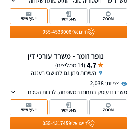
משרד עו"ד ויקטוריה פוגל הותיק פותח שלוחה
חדשה בהרצליה, המשרד עוסק בתחום ה מקרקעין
נדל"ן, דיני המשפחה ותביעות נזיקין. למשרד
ייעוץ אישי
ZOOM
SMS ישיר
שלוחות ברחובות ובהרצליה
חייגו אלי
055-4533008
נופר זומר - משרד עורכי דין
4.7
(14 ממליצים)
השירות ניתן גם לתושבי רעננה
צפיות:
2,038
משרדנו עוסק בתחום המשפחה, לרבות הסכם
גירושים, מזונות, אפוטרופסות, דיני הגירה הסדרת
מעמד ומשפט מנהלי. למשרד שלוחות בפתח
ייעוץ אישי
ZOOM
SMS ישיר
תקווה ובראש העין.
חייגו אלי
055-4317459