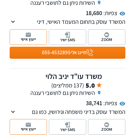
השירות ניתן גם לתושבי רעננה
צפיות:
18,680
המשרד עוסק בתחום המעמד האישי, דיני
המשפחה, סכסוכי ירושה וגירושין, לרבות ייצוג בבית
המשפט לענייני משפחה ובבית הדין רבני. בנוסף
ייעוץ אישי
ZOOM
SMS ישיר
במשרד מחלקות העוסקות בתחום הנזיקין ודיני
העבודה. למשרד שלוחות ברמת גן, ראשון לציון
חייגו אלי
055-4532895
ונתניה.
משרד עו"ד יניב הלוי
5.0
(137 ממליצים)
השירות ניתן גם לתושבי רעננה
צפיות:
38,741
המשרד עוסק בדיני משפחה וגירושין, כמו גם
בחדלות פירעון-פשיטת רגל. המשרד יצר תקדימים
משפטיים בתחום המשפחה והמשמורת
ייעוץ אישי
ZOOM
SMS ישיר