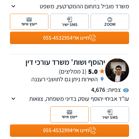
משרד מוביל בתחום ההמקרקעין, משפט
האזרחי-מסחרי ודיני משפחה. משרדנו מספק
שירותים בנושאים: עסקאות מכר, פירוק שיתוף,
ייעוץ אישי
ZOOM
SMS ישיר
ליקויי בניה, עריכת הסכמים מסחריים וייצוג חברות.
חייגו אלי
055-4532954
יהוסף ושות' משרד עורכי דין
5.0
(1 ממליצים)
השירות ניתן גם לתושבי רעננה
צפיות:
4,676
עו"ד אביחי יהוסף עוסק בדיני משפחה, צוואות
וירושות, לצד ליטיגציה אזרחית, דיני עבודה, עתירות
מנהליות ומשפט פלילי.
ייעוץ אישי
SMS ישיר
עו"ד יהוסף מופיע כפרשן משפטי בערוצי תקשורת
מרכזיים ומייצג בתיקים בעלי פרופיל ציבורי גבוה,
חייגו אלי
055-4532994
תוך שילוב בין התמקצעות משפטית, חשיבה