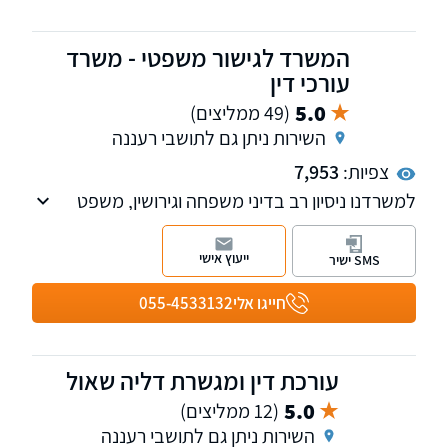
המשרד לגישור משפטי - משרד
עורכי דין
5.0
(49 ממליצים)
השירות ניתן גם לתושבי רעננה
צפיות:
7,953
למשרדנו ניסיון רב בדיני משפחה וגירושין, משפט
אזרחי, משפט מסחרי, פירוק שיתוף, הוצל"פ,
חדלות פירעון, יעילות ומקצוענות!
ייעוץ אישי
SMS ישיר
חייגו אלי
055-4533132
עורכת דין ומגשרת דליה שאול
5.0
(12 ממליצים)
השירות ניתן גם לתושבי רעננה