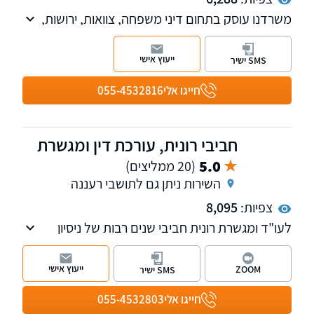
משרדנו עוסק בתחום דיני משפחה, צוואות, ירושות,
יפויי כח מתמשך, ידועים בציבור וכו'
ייעוץ אישי
SMS ישיר
חייגו אלי
055-4532816
חביבי רונית, עורכת דין ומגשרת
5.0
(20 ממליצים)
השירות ניתן גם לתושבי רעננה
צפיות:
8,095
לעו"ד ומגשרת רונית חביבי שנים רבות של ניסיון
מעשי בדיני העבודה וניסיון עשיר של למעלה
מעשור בתחום דיני המשפחה והגירושין
ייעוץ אישי
ZOOM
SMS ישיר
חייגו אלי
055-4532803