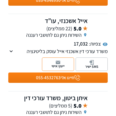
חייגו אלי
055-4546950
אייל אשכנזי, עו"ד
5.0
(22 ממליצים)
השירות ניתן גם לתושבי רעננה
צפיות:
17,032
משרד עורכי דין אשכנזי אייל עוסק בליטיגציה
האזרחית מסחרית ובכל תחומי המשפט העסקי,
חדלות פירעון ופשיטת רגל עד קבלת צו הפטר.
ייעוץ אישי
SMS ישיר
חייגו אלי
055-4532763
איתן ביטון, משרד עורכי דין
5.0
(5 ממליצים)
השירות ניתן גם לתושבי רעננה