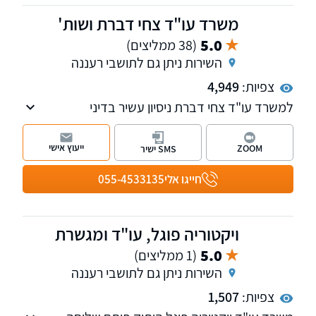
משרד עו"ד צחי דברת ושות'
5.0
(38 ממליצים)
השירות ניתן גם לתושבי רעננה
צפיות:
4,949
למשרד עו"ד צחי דברת ניסיון עשיר בדיני
המשפחה והגירושין, לרבות מזונות, ייפוי כוח
מתמשך, צוואות וירושות. בנוסף המשרד עוסק
ייעוץ אישי
ZOOM
SMS ישיר
בתחום המקרקעין, מלווה מוכרים וקונים בעסקאות
מכר, מטפל בליקויי בנייה, סכסוכי שכנים ועוד, וכן
חייגו אלי
055-4533135
תביעות לשון הרע. למשרד שלוחות בנתניה וחיפה.
ויקטוריה פוגל, עו"ד ומגשרת
5.0
(1 ממליצים)
השירות ניתן גם לתושבי רעננה
צפיות:
1,507