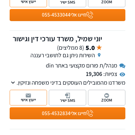
ייעוץ אישי
ZOOM
SMS ישיר
חייגו אלי
055-4533044
יוני שמיל, משרד עורכי דין וגישור
5.0
(8 ממליצים)
השירות ניתן גם לתושבי רעננה
מנהל/ת פורום מקצועי באתר din
צפיות:
19,306
משרדנו מהמובילים העוסקים בדיני משפחה ונזיקין.
עו"ד ומגשר יוני שמיל הינו חבר בוועדת דיני
משפחה בלשכת עורכי הדין.
ייעוץ אישי
ZOOM
SMS ישיר
חייגו אלי
055-4532834