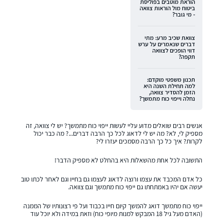
הוראת מוטבים בפוליסת
ביטוח מול הוראות צוואה
- מי גובר?
צוואת שכיב מרע: מתי
דברים שנאמרים על ערש
דווי הופכים לצוואה
תקפה?
תכנון משפטי מוקדם:
למה תחילת השנה היא
הזמן להסדיר צוואה,
נחלה וייפוי כוח מתמשך?
אנשים רבים שואלים מדוע עליי לעשות ייפוי כוח מתמשך? יש לי צוואה, זה
מספיק לי, לא? מה יש לי לדאוג לכל כך הרבה דברים...? מה כבר יכול
לקרות? איך כל כך הרבה מסמכים יעזרו לי?
התשובה לכל אחת מהשאלות היא בהחלט לא מספיק הדבר!
כל אדם המכבד את עצמו ורוצה לדאוג לעצמו גם בחייו וגם לאחר לכתו טוב
יעשה אם יהיו באמתחתו גם ייפוי כוח מתמשך וגם צוואה.
ייפוי כוח מתמשך דואג להמשך קיום חייו בכבוד ועל פי רצונותיו של הממנה
(האדם מעל גיל 18 המבקש למנות מיופי כוח) וזאת במידה ולא יוכל עוד