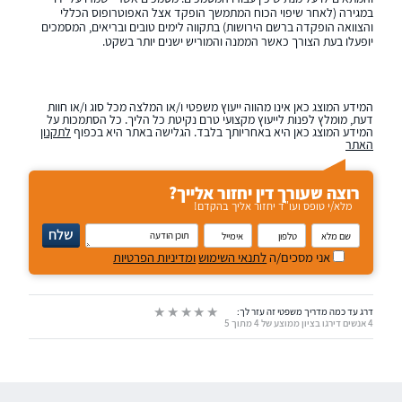
במגירה (לאחר שיפוי הכוח המתמשך הופקד אצל האפוטרופוס הכללי
והצוואה הופקדה ברשם הירושות) בתקווה לימים טובים ובריאים, המסמכים
יופעלו בעת הצורך כאשר הממנה והמוריש ישנים יותר בשקט.
המידע המוצג כאן אינו מהווה ייעוץ משפטי ו/או המלצה מכל סוג ו/או חוות
דעת, מומלץ לפנות לייעוץ מקצועי טרם נקיטת כל הליך. כל הסתמכות על
המידע המוצג כאן היא באחריותך בלבד. הגלישה באתר היא בכפוף
לתקנון
האתר
רוצה שעורך דין יחזור אלייך?
מלא/י טופס ועו"ד יחזור אליך בהקדם!
נא
שלח
להזין
שם
טלפון
אימייל
תוכן
אני מסכים/ה
לתנאי השימוש
ומדיניות הפרטיות
מלא
הודעה
דרג עד כמה מדריך משפטי זה עזר לך:
4 אנשים דירגו בציון ממוצע של 4 מתוך 5