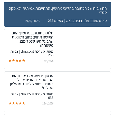
החשיבות של הכתובה בהליכי גירושין: התחייבות אמיתית, לא טקס
סמלי
מאת:
משרד עו"ד רביד בראמי
| צפיות: 239
19/5/2026
חלוקת חובות בגירושין: האם
האישה תחויב בחוב הלוואות
שהבעל טען שנטל מבני
משפחה?
מאת: מערכת din.co.il | צפיות:
266
7/5/2026
סכסוך ירושה על ביטוח: האם
הגרושה או ההורים יקבלו
כספים בשווי של יותר ממיליון
שקלים?
מאת: מערכת din.co.il | צפיות:
633
15/4/2026