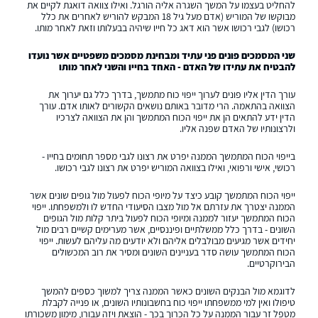
להחליט בעצמו על המשך השגרה אליה הורגל. ואילו צוואה דואגת לקיים את
מבוקשו של המוריש (אדם מעל גיל 18 המבקש להוריש לאחרים את כלל
רכושו) לגבי רכושו אשר הוא דאג כל חייו שיהיה בבעלותו וזאת לאחר מותו.
שני המסמכים פונים פני עתיד ומבחינת מסמכים משפטיים אשר נועדו
להבטיח את עתידו של האדם - האחד בחייו והשני לאחר מותו
עורך הדין אליו פונים לערוך ייפוי כוח מתמשך, בדרך כלל גם יערוך את
הצוואה בהתאמה. הרי מדובר באותם נושאים הקשורים לאותו אדם. עורך
הדין ידע להתאים הן את ייפוי הכוח המתמשך והן את הצוואה לצרכיו
ולרצונותיו של האדם שפנה אליו.
בייפוי הכוח המתמשך הממנה יפרט את רצונו לגבי מספר תחומים בחייו -
רכושי, אישי ורפואי, ואילו בצוואה המוריש יפרט את רצונו לגבי רכושו.
ייפוי הכוח המתמשך קובע כיצד על מיופי הכוח לפעול מול גופים שונים אשר
הממנה יצטרך את עזרתם אל מול מצבו הסיעודי החדש לו ולמשפחתו. ייפוי
הכוח המתמשך יעזור לממנה ומיופי הכוח לפעול ביתר קלות מול הגופים
השונים - בדרך כלל ממשלתיים ופיננסיים, אשר מערימים קשיים רבים מול
יחידים אשר מגיעים מבולבלים אליהם ולא יודעים מה עליהם לעשות. ייפוי
הכוח המתמשך עושה סדר בעניינים השונים ומסיר את רוב המכשולים
הבירוקרטיים.
לדוגמא מול הבנקים השונים כאשר הממנה צריך למשוך כספים להמשך
טיפולו ואין למי ממשפחתו ייפוי כוח בחשבונותיו השונים, או פנייה לקבלת
מטפל זר עבור הממנה על כל הכרוך בכך - הוצאת ויזה עבורו, מימון משכורתו