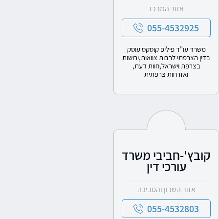
אזור המרכז
055-4532925
משרד עו"ד פיליפ קוסקס עוסק
בדין הצרפתי לרבות צוואות,ירושות
בצרפת וישראל,חוות דעת,
ואזרחות צרפתית
קובץ'-חביבי משרד
עורכי דין
אזור השרון והסביבה
055-4532803