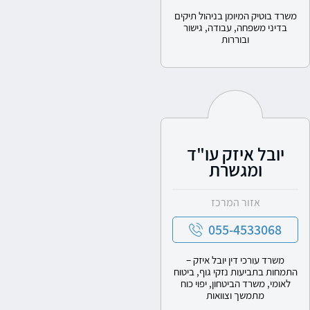
משרד בוטיק המיומן בניהול תיקים
בדיני משפחה, עבודה, גישור
ובוררות
יובל איזק עו"ד
ומגשרת
אזור המרכז
055-4533068
משרד עורכי דין יובל איזק –
התמחות בתביעות נזקי גוף, ביטוח
לאומי, משרד הביטחון, יפוי כוח
מתמשך וצוואות