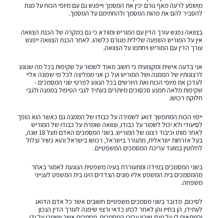
מושפע לרעה מאף גורם יכין את המסמך וייפגש גם עם מיופי הכוח על מנת
להסביר להם את מהות המסמך ולהחתימם על המסמך.
בצוואה נפגש עורך הדין עם המוריש ומוודא כי גם במקרה של הכנת הצוואה
אין על המוריש השפעה שלילית מגורם כלשהו. לאחר הכנת הצוואה ייפגש
עורך הדין עם המוריש ויחתמו על הצוואה.
אני בדעה אישית ומקצועית כי חשוב מאוד לשמור על שקיפות בכל מה שנוגע
לרצונותיו של הממנה ושל המוריש ועל כן אני ממליצה לכל מי שפונה אליי
לעדכן את מיופי הכוח ואת היורשים בכל הנוגע לפרטי שני המסמכים -
שקיפות מלאה תמנע סכסוכים מיותרים בעתיד לגבי הטיפול בממנה ולגבי
חלוקת רכושו.
ייפוי הכוח המתמשך דואג לשמירה על כבודו של הממנה גם כאשר הוא הופך
לסיעודי ולא יכול לשמור על כבודו, וצוואה שומרת על כבודו של המוריש
לאחר מותו וכיבוד רצונו של המוריש. בשני המסמכים האדם מעל 18 שנה,
בעל אזרחות ישראלית, מתגורר בישראל, רכושו בישראל והוא כשיר וצלול
לחלוטין במועד עריכת המסמכים המשפטיים.
בשני המסמכים במידה ומתעוררת בעיה משפטית הנוגעת לאמור באחר
מהמסמכים בית המשפט אליו פונים הצדדים הינו בית המשפט לענייני
משפחה.
לסיכום, מדובר בשני מסמכים משפטיים חשובים אשר כל אדם הדואג
לעתידו, הן בחייו והן לאחר לכתו כדאי ורצוי שיפנה לעורך הדין הנכון
והמתאים לו על מנת שיכין עבורו המסמכים. מסמכים אשר יישמרו על ידו