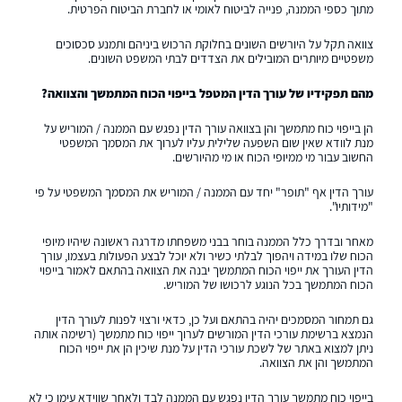
מתוך כספי הממנה, פנייה לביטוח לאומי או לחברת הביטוח הפרטית.
צוואה תקל על היורשים השונים בחלוקת הרכוש ביניהם ותמנע סכסוכים
משפטיים מיותרים המובילים את הצדדים לבתי המשפט השונים.
מהם תפקידיו של עורך הדין המטפל בייפוי הכוח המתמשך והצוואה?
הן בייפוי כוח מתמשך והן בצוואה עורך הדין נפגש עם הממנה / המוריש על
מנת לוודא שאין שום השפעה שלילית עליו לערוך את המסמך המשפטי
החשוב עבור מי ממיופי הכוח או מי מהיורשים.
עורך הדין אף "תופר" יחד עם הממנה / המוריש את המסמך המשפטי על פי
"מידותיו".
מאחר ובדרך כלל הממנה בוחר בבני משפחתו מדרגה ראשונה שיהיו מיופי
הכוח שלו במידה ויהפוך לבלתי כשיר ולא יוכל לבצע הפעולות בעצמו, עורך
הדין העורך את ייפוי הכוח המתמשך יבנה את הצוואה בהתאם לאמור בייפוי
הכוח המתמשך בכל הנוגע לרכושו של המוריש.
גם תמחור המסמכים יהיה בהתאם ועל כן, כדאי ורצוי לפנות לעורך הדין
הנמצא ברשימת עורכי הדין המורשים לערוך ייפוי כוח מתמשך (רשימה אותה
ניתן למצוא באתר של לשכת עורכי הדין על מנת שיכין הן את ייפוי הכוח
המתמשך והן את הצוואה.
בייפוי כוח מתמשך עורך הדין נפגש עם הממנה לבד ולאחר שווידא עימו כי לא