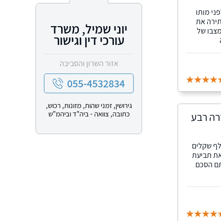
ני מותו
תירה את
יוני שמיל, משרד
מצבו של
עורכי דין וגישור
אזור השרון והסביבה
055-4532834
גירושין, זמני שהות, מזונות, רכוש,
כתובה, צוואה - ביה"ד וביהמ"ש
רה רבע
ענייני משפחה נדרש לקבוע האם סך של 244 אלף שקלים
את תביעת
תם הסכם