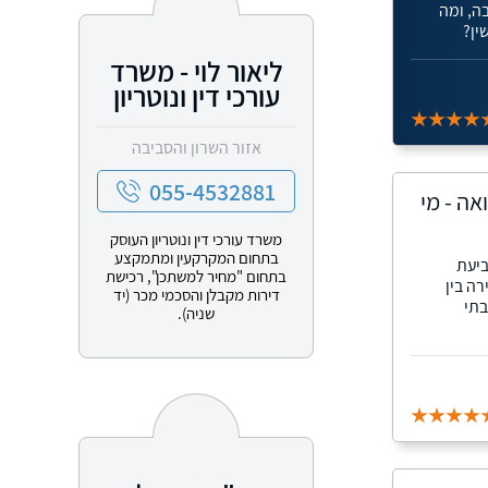
ה, ומה
ין?
ליאור לוי - משרד
עורכי דין ונוטריון
אזור השרון והסביבה
055-4532881
אה - מי
משרד עורכי דין ונוטריון העוסק
בתחום המקרקעין ומתמקצע
ביעת
בתחום "מחיר למשתכן", רכישת
ה בין
דירות מקבלן והסכמי מכר (יד
בתי
שניה).