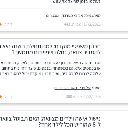
לעולמו בזמן שריצה את עונשו
מאת: מיכל אביב- מערכת din.co.il
17/2/2026 | צפיות: 443
דירוג
תכנון משפטי מוקדם: למה תחילת השנה היא ה
להסדיר צוואה, נחלה וייפוי כוח מתמשך?
שנה חדשה מייצרת רצון לעשות סדר וארגון, לא רק בבית, באר
או בכספים אלא גם במשפחה ובנכסים. כיצד דחיינות בתחום
עלולה לגרום לסכסוכים, ואיך תכנון מוקדם יכול לחסוך כאב ל
מאת:
יעל פרי - משרד עורכי דין
2/2/2026 | צפיות: 380
דירוג
נישול אישה וילדים מצוואה: האם תבוטל צוואה
ל-8 שהוריש הכל לילד אחד?