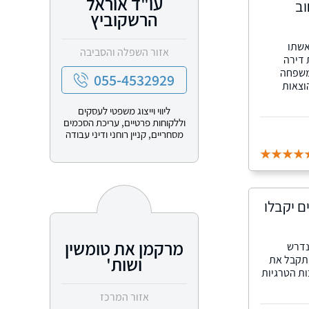
עו"ד אוראל
וב
הרשקוביץ
אשתו
אזור השפלה והסביבה
 דירה
משפחה
055-4532929
הוצאות
ליווי וייצוג משפטי לעסקים
וללקוחות פרטיים, עריכת הסכמים
מסחריים, קניין רוחני ודיני עבודה
ם יקבלו
מרקמן את טומשין
 לעבודה נדרש
 תקבל את
ושות'
ות הטרגיות
אזור המרכז