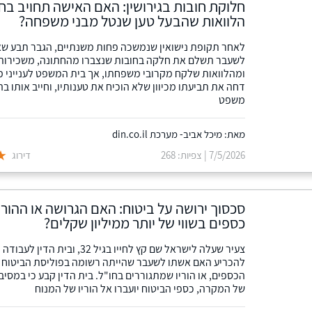
חלוקת חובות בגירושין: האם האישה תחויב בח
הלוואות שהבעל טען שנטל מבני משפחה?
לאחר תקופת נישואין שנמשכה פחות משנתיים, הגבר תבע ש
לשעבר תשלם את חלקה בחובות שנצברו מהחתונה, משכירות
ומהלוואות שלקח מקרובי משפחתו, אך בית המשפט לענייני 
דחה את תביעתו מכיוון שלא הוכיח את טענותיו, וחייב אותו ב
משפט
מאת: מיכל אביב- מערכת din.co.il
7/5/2026 | צפיות: 268
דירוג
סכסוך ירושה על ביטוח: האם הגרושה או ההורי
כספים בשווי של יותר ממיליון שקלים?
צעיר שעלה לישראל שם קץ לחייו בגיל 32, ובית הדין
להכריע האם אשתו לשעבר שהייתה רשומה בפוליסת הביטוח
הכספים, או הוריו שמתגוררים בחו"ל. בית הדין קבע כי במסיב
של המקרה, כספי הביטוח יועברו אל הוריו של המנוח