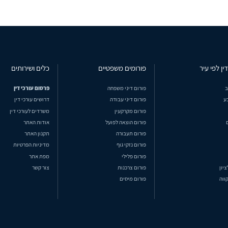
ין לפי עיר
פורומים משפטיים
כלים ושירותים
ב
פורום דיני משפחה
פרסום עורכי דין
ע
פורום דיני עבודה
דרושים עורכי דין
פורום מקרקעין
משרדים לעורכי דין
פורום הוצאה לפועל
אודות האתר
פורום תעבורה
תקנון האתר
פורום נזקי גוף
מדיניות הפרטיות
פורום פלילי
מפת אתר
ציון
פורום צרכנות
צור קשר
ווה
פורום מיסים