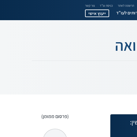
הרשמה לאתר
כניסת עו"ד
צור קשר
ותים לעו"ד
ייעוץ אישי
ואה
(פרסום ממומן)
ן: