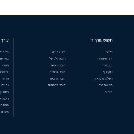
חיפוש עורך דין
עורך ד
פלילי
דיני עבודה
תל אבי
דיני משפחה
הוצאה לפועל
באר שב
תעבורה
דוברי רוסית
חיפה
נזקי גוף
דוברי אנגלית
ירושלים
רשלנות רפואית
דוברי ערבית
חדרה
פשיטת רגל
דוברי צרפתית
נתניה
מיסים
רמת גן
ראשון ל
פתח תק
אשדוד