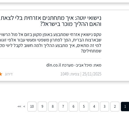
נישואי יוטה: איך מתחתנים אזרחית בלי לצאת
והאם ההליך מוכר בישראל?
טקס נישואין אזרחי שמתבצע באופן מקוון בזום אל מול הרשויו
שבארצות הברית, הפך לפתרון משפטי ומעשי עבור אלפי זוגות
למי זה מתאים, איך מתבצע ההליך ולמה חשוב לקבל ליווי מקצ
שמתחילים?
מאת: מיכל אביב- מערכת din.co.il
25/11/2025 | צפיות: 1049
דירוג
10
9
8
7
6
5
4
3
2
1