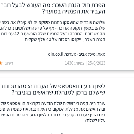
הפרת חוק הגנת השכר: מה העונש לבעל חבר
העביר את הפנסיה במועד?
שלושה עובדים שהועסקו בחנות משקפיים לא קיבלו את כספי 
שלהם במשך תקופה ארוכה - אף על פי שהתשלומים נוכו להם
מהמשכורת. החברה ובעל המניות 
הגנת השכר, וייקנסו בסכום של 40 אלף שקלים
מאת: מיכל אביב- מערכת din.co.il
25/6/2023 | צפיות: 1436
דירוג
לשון הרע בוואטסאפ של העבודה: מהו סכום הפ
שישלם ברמן למנהלת שהאשים בגניבה?
עובד בית קפה בירושלים שלח הודעה בקבוצת הוואטסאפ של 
ובה האשים את מנהלת המקום כי היא גונבת את כספי הטיפים
בית הדין לעבודה קבע כי מדובר בלשון הרע. מהו סכום הפיצוי
עליו לשלם?