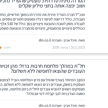
הטרדה מינית סדרתית: מעסיק שהטריד מזכיר
ושוב יפצה אותה בחצי מיליון שקלים
מנכ"ל חברה הטריד מינית את מזכירתו במשך חודשיים, החל 
העבודה, כולל דרישות לעיסוי רגליו ומעשים חמורים נוספים. ב
לעבודה פסק לטובת התובעת 
הכוללים פיצויים מהמעסיק, פיצויים מהחברה והוצאות משפט
מאת: מיכל אביב- מערכת din.co.il
26/1/2025 | צפיות: 2039
דירוג
חל"ת במהלך מלחמת חרבות ברזל: מהן זכויות
העובדים שהוצאו לחופשה ללא תשלום?
המצב המיוחד בעורף שהחל עם פרוץ המלחמה הוביל לצמצום
העסקית במשק, ועובדים רבים הוצאו לחופשה ללא תשלום. ה
מעסיקים רשאים להוציא עובדים לחל"ת בזמן מלחמה, ומהן ה
השעה העדכניות לגבי קבלת דמי אבטלה?
מאת: מיכל אביב- מערכת din.co.il