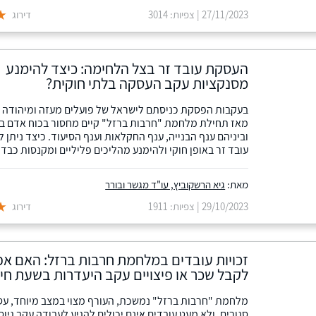
27/11/2023 | צפיות: 3014
דירוג
העסקת עובד זר בצל הלחימה: כיצד להימנע
מסנקציות עקב העסקה בלתי חוקית?
בעקבות הפסקת כניסתם לישראל של פועלים מעזה ומיהודה וש
מאז תחילת מלחמת "חרבות ברזל" קיים מחסור בכוח אדם ב
וביניהם ענף הבנייה, ענף החקלאות וענף הסיעוד. כיצד ניתן 
עובד זר באופן חוקי ולהימנע מהליכים פליליים ומקנסות כבדי
מאת:
גיא הרשקוביץ, עו"ד מגשר ובורר
29/10/2023 | צפיות: 1911
דירוג
זכויות עובדים במלחמת חרבות ברזל: האם א
לקבל שכר או פיצויים עקב היעדרות בשעת חי
מלחמת "חרבות ברזל" נמשכת, העורף מצוי במצב מיוחד, עס
סגורים, ולא מעט עובדים אינם יכולים להגיע לעבודה עקב גיוס