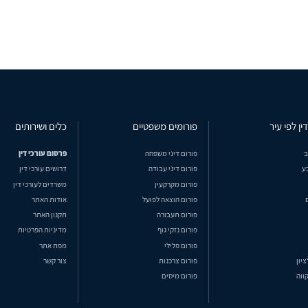
ין לפי עיר
פורומים משפטיים
כלים ושירותים
ב
פורום דיני משפחה
פרסום עורכי דין
ע
פורום דיני עבודה
דרושים עורכי דין
פורום מקרקעין
משרדים לעורכי דין
פורום הוצאה לפועל
אודות האתר
פורום תעבורה
תקנון האתר
פורום נזקי גוף
מדיניות הפרטיות
פורום פלילי
מפת אתר
ציון
פורום צרכנות
צור קשר
ווה
פורום מיסים