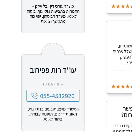
משרד עורכי דין יובל איזק –
התמחות בתביעות נזקי גוף, ביטוח
לאומי, משרד הביטחון, יפוי כוח
מתמשך וצוואות
ומרון,
שלל ענפים
להעסיק
ם?
עו"ד רות פפירוב
אזור המרכז
055-4532920
פשר
המשרד מייצג תובעים בנזקי גוף,
רום?
תאונות דרכים, תאונות עבודה,
וביטוח לאומי.
קים רבים
 ללחימה או