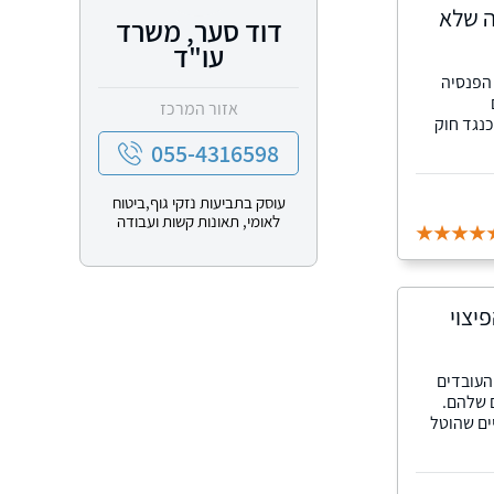
ה שלא
דוד סער, משרד
עו"ד
הפנסיה
אזור המרכז
שלה הורשעו ב-42 עבירות כנגד חוק
055-4316598
עוסק בתביעות נזקי גוף,ביטוח
לאומי, תאונות קשות ועבודה
יצוי
העובדים
 שלהם.
ים שהוטל