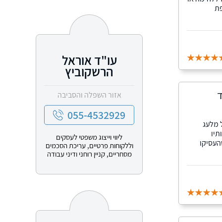
פת
עו"ד אוראל
הרשקוביץ
ד
אזור השפלה והסביבה
055-4532929
 מלעג
תיו
ליווי וייצוג משפטי לעסקים
העסיקו
וללקוחות פרטיים, עריכת הסכמים
מסחריים, קניין רוחני ודיני עבודה