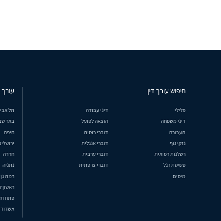
חיפוש עורך דין
עורך ד
פלילי
דיני עבודה
תל אבי
דיני משפחה
הוצאה לפועל
באר שב
תעבורה
דוברי רוסית
חיפה
נזקי גוף
דוברי אנגלית
ירושלים
רשלנות רפואית
דוברי ערבית
חדרה
פשיטת רגל
דוברי צרפתית
נתניה
מיסים
רמת גן
ראשון ל
פתח תק
אשדוד