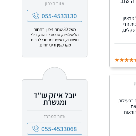
ה שוב
אזור הצפון
055-4533130
מראיון
ית הדין
מעל 30 שנות ניסיון בתחום
פיצויים בסך כולל של 530 אלף שקלים,
הליטיגציה, סכסוכי ירושה, דיני
משפחה, משפט מסחרי לרבות
מקרקעין ודיני חוזים.
יובל איזק עו"ד
ומגשרת
 בפעילות
אם
וראות
אזור המרכז
055-4533068