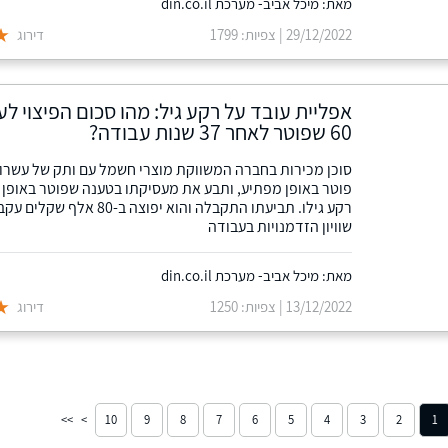
מאת: מיכל אביב- מערכת din.co.il
29/12/2022 | צפיות: 1799
דירוג
אפליית עובד על רקע גיל: מהו סכום הפיצוי לע
60 שפוטר לאחר 37 שנות עבודה?
סוכן מכירות בחברה המשווקת מוצרי חשמל עם ותק של עשרו
פוטר באופן מפתיע, ותבע את מעסיקתו בטענה שפוטר באופן ל
רקע גילו. תביעתו התקבלה והוא יפוצה ב-
שוויון הזדמנויות בעבודה
מאת: מיכל אביב- מערכת din.co.il
13/12/2022 | צפיות: 1250
דירוג
10
9
8
7
6
5
4
3
2
1