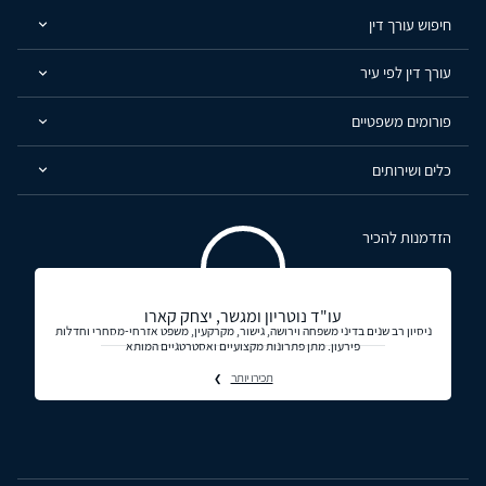
חיפוש עורך דין
עורך דין לפי עיר
פורומים משפטיים
כלים ושירותים
הזדמנות להכיר
עו"ד נוטריון ומגשר, יצחק קארו
ניסיון רב שנים בדיני משפחה וירושה, גישור, מקרקעין, משפט אזרחי-מסחרי וחדלות
פירעון. מתן פתרונות מקצועיים ואסטרטגיים המותא
תכירו יותר