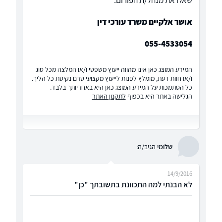
שאלו את מנהל/ת הפורום:
אושר אלקיים משרד עורכי דין
055-4533054
המידע המוצג כאן אינו מהווה ייעוץ משפטי ו/או המלצה מכל סוג
ו/או חוות דעת, מומלץ לפנות לייעוץ מקצועי טרם נקיטת כל הליך.
כל הסתמכות על המידע המוצג כאן היא באחריותך בלבד.
הגלישה באתר היא בכפוף
לתקנון האתר
שלומי
הגיב/ה:
14/9/2016
לא הבנתי למה התכוונת בתשובתך "כן"