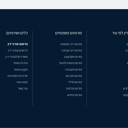
ין לפי עיר
פורומים משפטיים
כלים ושירותים
ב
פורום דיני משפחה
פרסום עורכי דין
ע
פורום דיני עבודה
דרושים עורכי דין
פורום מקרקעין
משרדים לעורכי דין
פורום הוצאה לפועל
אודות האתר
פורום תעבורה
תקנון האתר
פורום נזקי גוף
מדיניות הפרטיות
פורום פלילי
מפת אתר
ציון
פורום צרכנות
צור קשר
ווה
פורום מיסים