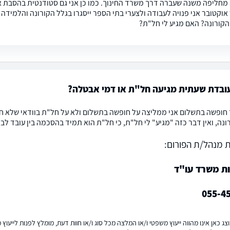
 מחליפה משנה שעברה דרך משרד החינוך. כמו כן אני גם סטודנטית בהסבת 
וקטובר אני פנויה לעבודה ולצערי בתי הספר ייסגרו בגלל הקורונה והלמידה 
קורונה? האם מגיע לי חל"ת?
ובדת שעתית מגיעה חל"ת או דמי אבטלה?
 חופשה בתשלום אני ממליצה על חופשה בתשלום ולא על חל"ת בוודאי שלא חל"
נה, ואין דבר כזה "מגיע" לי חל"ת, כי חל"ת הוא תמיד בהסכמה בין עובד לבי
 מנהל/ת הפורום:
ות משרד עו"ד
055-4
ג כאן אינו מהווה ייעוץ משפטי ו/או המלצה מכל סוג ו/או חוות דעת, מומלץ לפנות לייעו