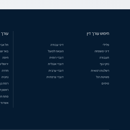
חיפוש עורך דין
עורך ד
פלילי
דיני עבודה
תל אבי
דיני משפחה
הוצאה לפועל
באר שב
תעבורה
דוברי רוסית
חיפה
נזקי גוף
דוברי אנגלית
ירושלים
רשלנות רפואית
דוברי ערבית
חדרה
פשיטת רגל
דוברי צרפתית
נתניה
מיסים
רמת גן
ראשון ל
פתח תק
אשדוד