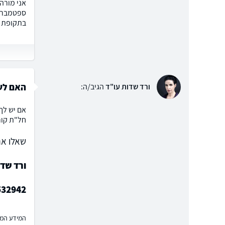
אני מורה
ספטמבר א
בתקופת ה
האם לע
ורד שדות עו"ד
הגיב/ה:
אם יש לך
חל"ת קורו
שאלו את
ורד שד
532942
המידע המוצ