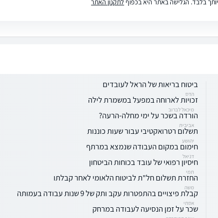
ותך בלבד. הגלישה באתר היא בכפוף
לתקנון האתר
ביטוח בריאות של הראל לעובדים
הדס
זכויות לארוחה במפעל במשמרת לילה
מיכאל לברוב
הורדה בשכר על ימי מחלה-הרעה?
אביבית
תשלום רטרואקטיבי עבור שעות כוננות
יהושע
חימום במקום העבודה שנמצא במרתף
דניאל
חיסיון רפואי של עובד בכוחות הביטחון
תמי
החזרת תשלום חל"ת לביטוח הלאומי לאחר קבלתו
משה
קבלת פיצויים בהתפטרות עקב ותק של 9 שנות עבודה בעמותה
אסתי
שכר על זמן הנסיעה לעבודה במרחק