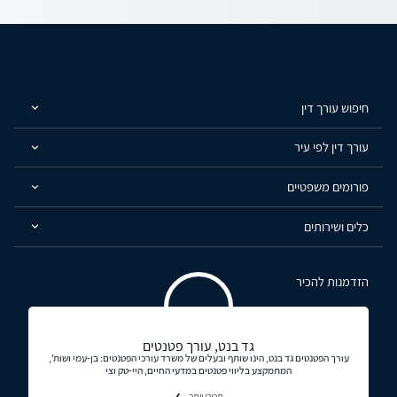
חיפוש עורך דין
עורך דין לפי עיר
פורומים משפטיים
כלים ושירותים
הזדמנות להכיר
גד בנט, עורך פטנטים
עורך הפטנטים גד בנט, הינו שותף ובעלים של משרד עורכי הפטנטים: בן-עמי ושות',
המתמקצע בליווי פטנטים במדעי החיים, היי-טק וצי
תכירו יותר