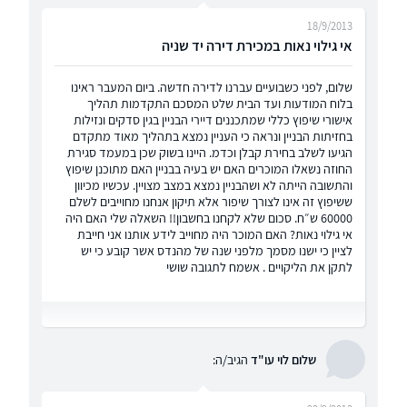
18/9/2013
אי גילוי נאות במכירת דירה יד שניה
שלום, לפני כשבועיים עברנו לדירה חדשה. ביום המעבר ראינו
בלוח המודעות ועד הבית שלט המסכם התקדמות תהליך
אישורי שיפוץ כללי שמתכננים דיירי הבניין בגין סדקים ונזילות
בחזיתות הבניין ונראה כי העניין נמצא בתהליך מאוד מתקדם
הגיעו לשלב בחירת קבלן וכדמ. היינו בשוק שכן במעמד סגירת
החוזה נשאלו המוכרים האם יש בעיה בבניין האם מתוכנן שיפוץ
והתשובה הייתה לא ושהבניין נמצא במצב מצויין. עכשיו מכיוון
ששיפוץ זה אינו לצורך שיפור אלא תיקון אנחנו מחוייבים לשלם
60000 ש״ח. סכום שלא לקחנו בחשבון!! השאלה שלי האם היה
אי גילוי נאות? האם המוכר היה מחוייב לידע אותנו אני חייבת
לציין כי ישנו מסמך מלפני שנה של מהנדס אשר קובע כי יש
לתקן את הליקויים . אשמח לתגובה שושי
שלום לוי עו"ד
הגיב/ה: