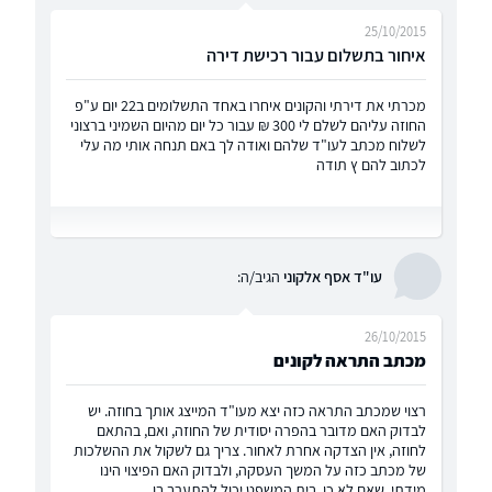
25/10/2015
איחור בתשלום עבור רכישת דירה
מכרתי את דירתי והקונים איחרו באחד התשלומים ב22 יום ע"פ
החוזה עליהם לשלם לי 300 ₪ עבור כל יום מהיום השמיני ברצוני
לשלוח מכתב לעו"ד שלהם ואודה לך באם תנחה אותי מה עלי
לכתוב להם ץ תודה
עו"ד אסף אלקוני
הגיב/ה:
26/10/2015
מכתב התראה לקונים
רצוי שמכתב התראה כזה יצא מעו"ד המייצג אותך בחוזה. יש
לבדוק האם מדובר בהפרה יסודית של החוזה, ואם, בהתאם
לחוזה, אין הצדקה אחרת לאחור. צריך גם לשקול את ההשלכות
של מכתב כזה על המשך העסקה, ולבדוק האם הפיצוי הינו
מידתי, שאם לא כן, בית המשפט יכול להתערב בו.