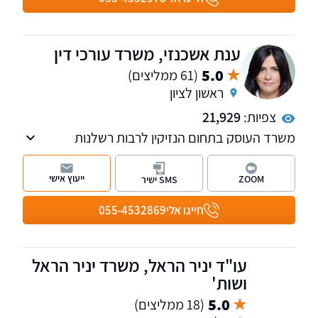
בחיפה, ראש פינה, טבריה, עפולה, פתח תקווה, תל
אביב, רחובות, ירושלים, אשדוד, באר שבע ואילת.
למי שמעוניין, אנחנו מאפשרים פתיחת תיקים גם
ענת אשכנזי, משרד עורכי דין
בטלפון.
5.0
(61 ממליצים)
ראשון לציון
צפיות:
21,929
משרד העוסק בתחום הנזיקין לרבות רשלנות
רפואית, תאונות דרכים, נזקי גוף, תביעות כנגד
משרד הביטחון, תאונות עבודה, נזקי רכוש, ביטוח
ייעוץ אישי
ZOOM
SMS ישיר
וסיעוד ועוד. למשרד שלוחות בראשון לציון
וברחובות.
חייגו אלי
055-4532869
עו"ד יניר הראל, משרד יניר הראל
ושות'
5.0
(18 ממליצים)