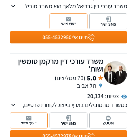
משרד עורכי דין גבריאל מלאך הוא משרד מוביל
בעל ניסיון של למעלה מ-25 בתחום נזקי הגוף.
למשרד מספר שלוחות: ירושלים, רחובות, אשדוד,
ייעוץ אישי
SMS ישיר
בני ברק וביתר עלית.
חייגו אלי
055-4532950
משרד עורכי דין מרקמן טומשין
ושות'
5.0
(70 ממליצים)
תל אביב
צפיות:
20,134
כמשרד מהמובילים בארץ בייצוג לקוחות פרטיים,
אנחנו מטפלים בתחומי נזקי הגוף, ביטוח לאומי,
פטור ממס, רשלנות רפואית, נכי צה"ל ותאונות
ייעוץ אישי
ZOOM
SMS ישיר
דרכים.
לרשותכם 11 סניפים של המשרד ברחבי הארץ:
חייגו אלי
055-4532978