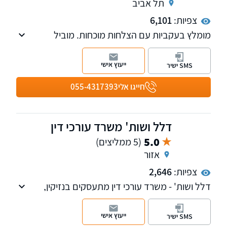
תל אביב
צפיות:
6,101
מומלץ בעקביות עם הצלחות מוכחות. מוביל
בהשגת פיצויים מקסימליים עם 24 שנות ניסיון. פנו
אלינו לקבלת ייעוץ ראשוני והערכת סיכוי. עו"ד יניר
ייעוץ אישי
SMS ישיר
הראל הינו מחבר הספר "דיני הראיות בתביעות
ביטוח ופלת"ד" ומדורג ע"י דנס 100 כעורך דין
חייגו אלי
055-4317393
מוביל בתחום הביטוח.
דלל ושות' משרד עורכי דין
5.0
(5 ממליצים)
אזור
צפיות:
2,646
דלל ושות' - משרד עורכי דין מתעסקים בנזיקין,
ביטוח, מקרקעין נדל"ן ,הוצאה לפועל וגביית חובות.
ייעוץ אישי
SMS ישיר