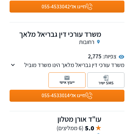
חייגו אלי
055-4533042
משרד עורכי דין גבריאל מלאך
רחובות
צפיות:
2,775
משרד עורכי דין גבריאל מלאך הינו משרד מוביל
בעל ניסיון רב בתחום נזקי גוף ותאונות ורשלנות
רפואית.
ייעוץ אישי
SMS ישיר
חייגו אלי
055-4533014
עו"ד אורן מטלון
5.0
(6 ממליצים)