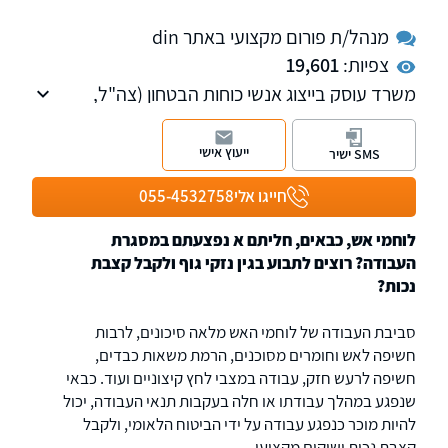
מנהל/ת פורום מקצועי באתר din
צפיות:
19,601
משרד עוסק בייצוג אנשי כוחות הבטחון (צה"ל,
משטרה, שב"כ, שב"ס וכו'), המבקשים הכרה כנכי
מערכת הבטחון וביצוג נכים בוועדות רפואיות,
ייעוץ אישי
SMS ישיר
מחוזיות ועליונות.
חייגו אלי
055-4532758
לוחמי אש, כבאים, חליתם א נפצעתם במסגרת
העבודה? רוצים לתבוע בגין נזקי גוף ולקבל קצבת
נכות?
סביבת העבודה של לוחמי האש מלאה סיכונים, לרבות
חשיפה לאש וחומרים מסוכנים, הרמת משאות כבדים,
חשיפה לרעש חזק, עבודה במצבי לחץ קיצוניים ועוד. כבאי
שנפגע במהלך עבודתו או חלה בעקבות תנאי העבודה, יכול
להיות מוכר כנפגע עבודה על ידי הביטוח הלאומי, ולקבל
קצבת נכות ושיקום מקצועי.