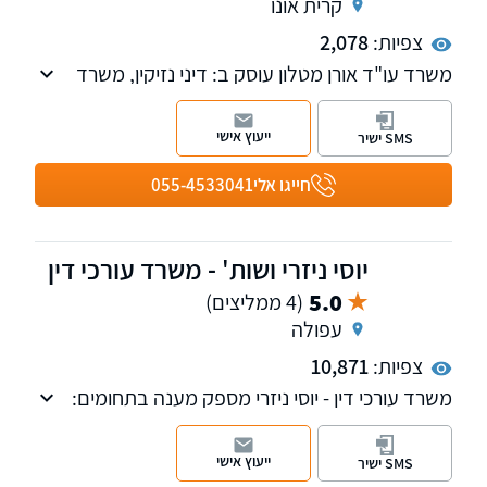
קרית אונו
צפיות:
2,078
משרד עו"ד אורן מטלון עוסק ב: דיני נזיקין, משרד
הביטחון, תאונות דרכים, רשלנות רפואית, ביטוח
לאומי, פגיעות גוף, ביטוח תלמידים.
ייעוץ אישי
SMS ישיר
חייגו אלי
055-4533041
יוסי ניזרי ושות' - משרד עורכי דין
5.0
(4 ממליצים)
עפולה
צפיות:
10,871
משרד עורכי דין - יוסי ניזרי מספק מענה בתחומים:
נזקי גוף, ביטוח לאומי, תאונות, משרד הביטחון,
רשלנות רפואית, דיני עבודה וחדלות פירעון.
ייעוץ אישי
SMS ישיר