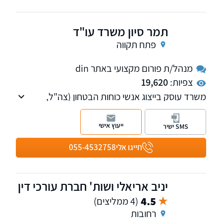
וחיפה. למי שמעוניין אנו מאפשרים פתיחת תיקים
בטלפון.
תמר סיון משרד עו"ד
פתח תקווה
מנהל/ת פורום מקצועי באתר din
צפיות:
19,620
משרד עוסק בייצוג אנשי כוחות הבטחון (צה"ל,
משטרה, שב"כ, שב"ס וכו'), המבקשים הכרה כנכי
מערכת הבטחון וביצוג נכים בוועדות רפואיות,
ייעוץ אישי
SMS ישיר
מחוזיות ועליונות.
חייגו אלי
055-4532758
יניב אריאלי ושות' חברת עורכי דין
4.5
(4 ממליצים)
רחובות