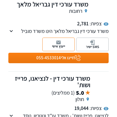
משרד עורכי דין גבריאל מלאך
רחובות
צפיות:
2,781
משרד עורכי דין גבריאל מלאך הינו משרד מוביל
בעל ניסיון רב בתחום נזקי גוף ותאונות ורשלנות
רפואית.
ייעוץ אישי
SMS ישיר
חייגו אלי
055-4533014
משרד עורכי דין - לנציאנו, פרייז
ושות'
5.0
(1 ממליצים)
חולון
צפיות:
19,044
לנציאנו, פרייז ושות' - משרד עו"ד ונוטריון, נוסד