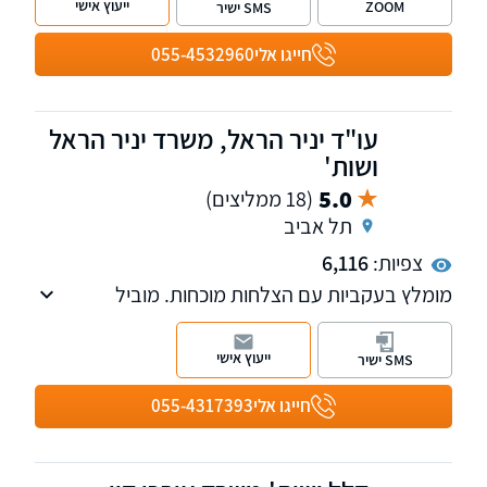
ייעוץ אישי
ZOOM
SMS ישיר
לקיים פגישת ייעוץ און-ליין - נשמח לעמוד
לשירותכם
חייגו אלי
055-4532960
עו"ד יניר הראל, משרד יניר הראל
ושות'
5.0
(18 ממליצים)
תל אביב
צפיות:
6,116
מומלץ בעקביות עם הצלחות מוכחות. מוביל
בהשגת פיצויים מקסימליים עם 24 שנות ניסיון. פנו
אלינו לקבלת ייעוץ ראשוני והערכת סיכוי. עו"ד יניר
ייעוץ אישי
SMS ישיר
הראל הינו מחבר הספר "דיני הראיות בתביעות
ביטוח ופלת"ד" ומדורג ע"י דנס 100 כעורך דין
חייגו אלי
055-4317393
מוביל בתחום הביטוח.