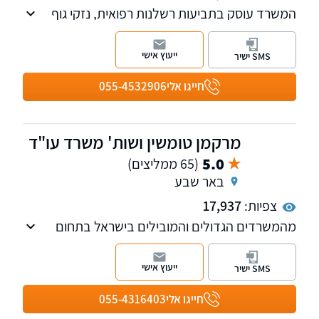
המשרד עוסק בתביעות רשלנות רפואית, נזקי גוף
והביטוח ובתביעות משרד הביטחון
ייעוץ אישי
SMS ישיר
חייגו אלי
055-4532906
מרקמן טומשין ושות' משרד עו"ד
5.0
(65 ממליצים)
באר שבע
צפיות:
17,937
מהמשרדים הגדולים והמובילים בישראל בתחום
נזקי הגוף, ביטוח לאומי, פטור ממס, רשלנות
רפואית, נכי צה"ל ותאונות דרכים.
ייעוץ אישי
SMS ישיר
למשרד סניפים בפריסה ארצית, ובהם סניפים
בבאר שבע, אשדוד, רחובות, אילת, ירושלים,
חייגו אלי
055-4316403
תל-אביב, פתח תקווה, ראש פינה, טבריה, עפולה