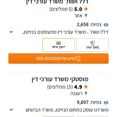
דלל ושות' משרד עורכי דין
5.0
(5 ממליצים)
אזור
צפיות:
2,658
דלל ושות' - משרד עורכי דין מתעסקים בנזיקין,
ביטוח, מקרקעין נדל"ן ,הוצאה לפועל וגביית חובות.
ייעוץ אישי
SMS ישיר
חייגו אלי
055-4533042
מוסטקי משרד עורכי דין
4.9
(15 ממליצים)
רעננה
צפיות:
9,897
משרדנו עוסק בתחום הנזיקין, משרד הביטחון
ותביעות ביטוח מורכבות, לרבות נזקי גוף ותאונות