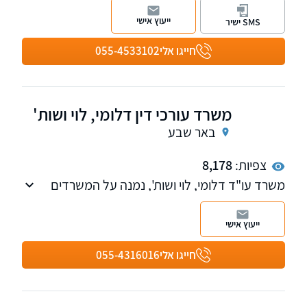
וייצוג נפגעים מול ביטוח לאומי וחברות הביטוח, ייצוג
ייעוץ אישי
SMS ישיר
אנשי כוחות הביטחון מול אגף השיקום במשרד
הביטחון . שלוחות ברעננה ובחיפה
חייגו אלי
055-4533102
משרד עורכי דין דלומי, לוי ושות'
באר שבע
צפיות:
8,178
משרד עו"ד דלומי, לוי ושות', נמנה על המשרדים
הבולטים והמובילים בתחומם באזור הדרום
ייעוץ אישי
חייגו אלי
055-4316016