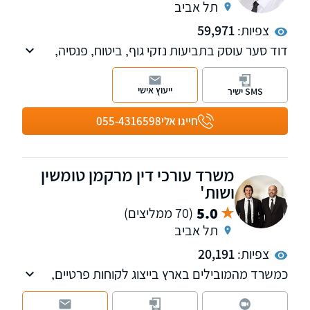
תל אביב
צפיות:
59,971
דוד סער עוסק בתביעות נזקי גוף, ביטוח, פנסיה,
אובדן כושר עבודה, רשלנות רפואית, נכויות, משרד
הביטחון וביטוח לאומי. בכיר לשעבר בחברות
ייעוץ אישי
SMS ישיר
ביטוח, בעל השכלה בכלכלה ותואר שני במשפטים.
חייגו אלי
055-4316598
משרד עורכי דין מרקמן טומשין
ושות'
5.0
(70 ממליצים)
תל אביב
צפיות:
20,191
כמשרד מהמובילים בארץ בייצוג לקוחות פרטיים,
אנחנו מטפלים בתחומי נזקי הגוף, ביטוח לאומי,
פטור ממס, רשלנות רפואית, נכי צה"ל ותאונות