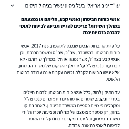
עו"ד יניב אריאלי בעל ניסיון עשיר בניהול תיקים
בתחום נזקי גוף - תאונות לרבות תאונות דרכים,
תאונות עבודה, תאונות תלמידים, תביעות פוליסה
אנשי כוחות הביטחון ואנשי קבע, חליתם או נפצעתם
ורשלנות רפואית.
במהלך השירות? צריכים להגיש תביעה לביטוח לאומי
להכרה בזכויותיכם?
על פי תיקון בחוק הנכים שנכנס לתוקפו בשנת 2017, אנשי
כוחות הביטחון במשטרה, שב"כ, שב"ס ומשמר הכנסת, וכן
אנשי קבע בצה"ל, אשר נפגעו או חלו במהלך שירותם - לא
יוכרו עוד כנכי צה"ל על ידי אגף השיקום של משרד הביטחון,
אלא יגישו תביעות לקבלת זכויות עקב תאונת עבודה בביטוח
הלאומי.
עד התיקון לחוק, כלל אנשי כוחות הביטחון לרבות חיילים
בסדיר ובקבע, שוטרים או סוהרים היו מוכרים כנכי צה"ל
ומקבלים פיצויים כספיים ממשרד הביטחון. לאחר התיקון
בחוק, רק מספר מצומצם של מחלות ופציעות יוכרו על ידי
משרד הביטחון, וכל יתר המקרים ייבחנו על ידי המוסד
לביטוח לאומי כתאונת עבודה.