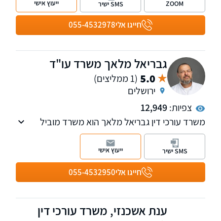
ייעוץ אישי
ZOOM
SMS ישיר
דרכים.
לרשותכם 11 סניפים של המשרד ברחבי הארץ:
חייגו אלי
055-4532978
בחיפה, ראש פינה, טבריה, עפולה, פתח תקווה, תל
אביב, רחובות, ירושלים, אשדוד, באר שבע ואילת.
למי שמעוניין, אנחנו מאפשרים פתיחת תיקים גם
גבריאל מלאך משרד עו"ד
בטלפון.
5.0
(1 ממליצים)
ירושלים
צפיות:
12,949
משרד עורכי דין גבריאל מלאך הוא משרד מוביל
בעל ניסיון של למעלה מ-25 בתחום נזקי הגוף.
למשרד מספר שלוחות: ירושלים, רחובות, אשדוד,
ייעוץ אישי
SMS ישיר
בני ברק וביתר עלית.
חייגו אלי
055-4532950
ענת אשכנזי, משרד עורכי דין