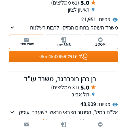
5.0
(61 ממליצים)
ראשון לציון
צפיות:
21,951
משרד העוסק בתחום הנזיקין לרבות רשלנות
רפואית, תאונות דרכים, נזקי גוף, תביעות כנגד
משרד הביטחון, תאונות עבודה, נזקי רכוש, ביטוח
ייעוץ אישי
ZOOM
SMS ישיר
וסיעוד ועוד. למשרד שלוחות בראשון לציון
וברחובות.
חייגו אלי
055-4532869
רן כהן רוכברגר, משרד עו"ד
5.0
(31 ממליצים)
תל אביב
צפיות:
48,909
אל"ם במיל׳, הסנגור הצבאי הראשי לשעבר. עוסק
במשפט פלילי, בתיקי צבא וביטחון ובתיקי צווארון
לבן. משרדנו נותן שירות בכל רחבי הארץ. ניתן גם