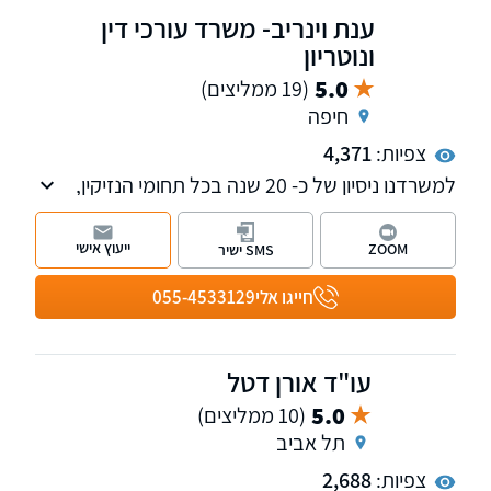
ענת וינריב- משרד עורכי דין
ונוטריון
5.0
(19 ממליצים)
חיפה
צפיות:
4,371
למשרדנו ניסיון של כ- 20 שנה בכל תחומי הנזיקין,
לרבות ייצוג בפני הביטוח הלאומי ומשרד הביטחון.
כמו כן, ניתנים שירותים משפטיים בתחומים עריכת
ייעוץ אישי
ZOOM
SMS ישיר
צוואות, ייפוי כוח מתמשך ואפוטרופוס. למשרדנו
שלוחות בצפון ובמרכז הארץ.
חייגו אלי
055-4533129
עו"ד אורן דטל
5.0
(10 ממליצים)
תל אביב
צפיות:
2,688