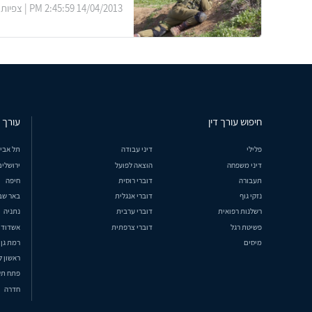
14/04/2013 2:45:59 PM | צפיות: 21451
חיפוש עורך דין
עורך ד
פלילי
דיני עבודה
תל אבי
דיני משפחה
הוצאה לפועל
ירושלים
תעבורה
דוברי רוסית
חיפה
נזקי גוף
דוברי אנגלית
באר שב
רשלנות רפואית
דוברי ערבית
נתניה
פשיטת רגל
דוברי צרפתית
אשדוד
מיסים
רמת גן
ראשון ל
פתח תק
חדרה