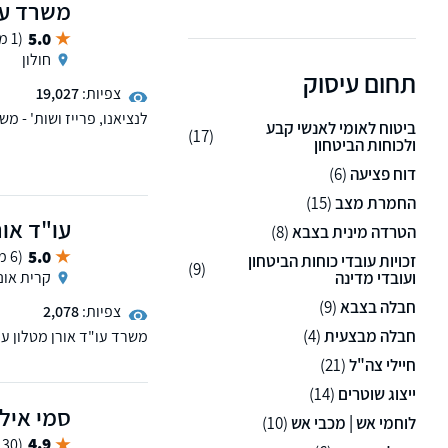
משרד עור
5.0
(1 ממליצים)
חולון
תחום עיסוק
צפיות:
19,027
ביטוח לאומי לאנשי קבע
(17)
הרשלנות הרפואית, נזקי גו
ולכוחות הביטחון
בתחומים צוואות, ירושות ו
דוח פציעה
(6)
החמרת מצב
(15)
עו"ד אור
הטרדה מינית בצבא
(8)
5.0
(6 ממליצים)
זכויות עובדי כוחות הביטחון
(9)
ועובדי מדינה
קרית אונו
חבלה בצבא
(9)
צפיות:
2,078
חבלה מבצעית
(4)
משרד עו"ד אורן מטלון עוס
רפואית, ביטוח לאומי, פגי
חיילי צה"ל
(21)
ייצוג שוטרים
(14)
סמי אילי
לוחמי אש | מכבי אש
(10)
4.9
(30 ממליצים)