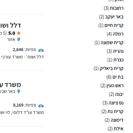
און-ליין - נשמח לעמוד ל
רחובות
(3)
באר יעקב
(2)
דלל ושות
קרית חיים
(1)
5.0
(5 ממליצים)
רמלה
(4)
אזור
קרית שמונה
(1)
צפיות:
2,646
נהריה
(3)
דלל ושות' - משרד עורכי ד
נצרת
(1)
לפועל וגביית חובות.
קרית ביאליק
(1)
בת ים
(6)
משרד עור
ראש העין
(2)
באר שבע
יבנה
(2)
נס ציונה
(3)
צפיות:
8,169
קרית גת
(2)
משרד עו"ד דלומי, לוי וש
באזור הדרום
דימונה
(2)
אילת
(2)