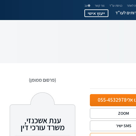
 לאתר
כניסת עו"ד
צור קשר
🌐 עב
ותים לעו"ד
ייעוץ אישי
(פרסום ממומן)
ו אלי
055-4532978
ZOOM
ענת אשכנזי,
משרד עורכי דין
SMS ישיר