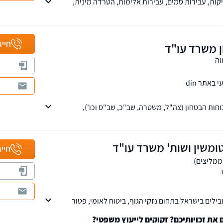
ריקות, עבירות סמים, עבירות אלימות, הטרדה מינית,
לתי חוקי בנשק, עבירות תעבורה בצבא ועוד, תביעות כנגד
וועדות ערר.
חייג
ן משרד עו"ד
וה
באתר din
וחות הבטחון (צה"ל, משטרה, שב"כ, שב"ס וכו'),
 הבטחון וביצוג נכים בוועדות רפואיות, מחוזיות
ומשין ושות' משרד עו"ד
חייג
לים בישראל בתחום נזקי הגוף, ביטוח לאומי, פטור
 צה"ל ותאונות דרכים.
ת זכויותיכם? זקוקים לייעוץ משפטי?
צית, ובהם סניפים בבאר שבע, אשדוד, רחובות, אילת,