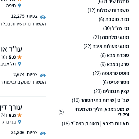
מחלת שירות
(6)
חיפה
משפחות שכולות
(12)
צפיות:
12,275
נכות מוסבת
(6)
המשרד נותן שירות בכל ה
נכי צה"ל
(30)
שירות המדינה וכל הערכאו
נפגעי מלחמה
(21)
ומאז מפעיל משרד פרטי ה
נפגעי פעולות איבה
(22)
עו"ד אור
צבא, תביעות אגף השיקום
בנוסף מייצג חיילים, שוט
סוכרת צבא
(6)
5.0
(10 ממליצים)
תל אביב
סרטן בצבא
(9)
פוסט טראומה
(22)
צפיות:
2,674
פסוריאזיס
(6)
המשרד עוסק בתביעות רשל
קצין תגמולים
(23)
שב"ס | שירות בתי הסוהר
(10)
עורך דין
שימוע בצבא, הליך משמעתי
(5)
ופלילי
5.0
(74 ממליצים)
בני ברק
תאונות בצבא | תאונות בצה"ל
(18)
צפיות:
31,806