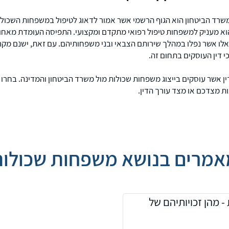
ווה, ראש פינה, טבריה, עפולה וחיפה. למי שמעוניין אנו
טלפון.
רד הביטחון הוא הגוף הרשמי אשר אמור לדאוג לטיפול במשפחות השכולות
וא מעניק למשפחות טיפול רפואי מתקדם ומקצועי. התפיסה העומדת מאחור
לו אשר נפלו במהלך שירותם הצבאי ובני משפחותיהם. עם זאת, ישנם מקר
י דין העוסקים בתחום זה.
ן אשר עוסקים בייצוג משפחות שכולות מול משרד הביטחון והמדינה. בחרו ע
ת מצדכם או מצד עורך הדין.
אמרים בנושא משפחות שכולות
- מהן זכויותיהם של