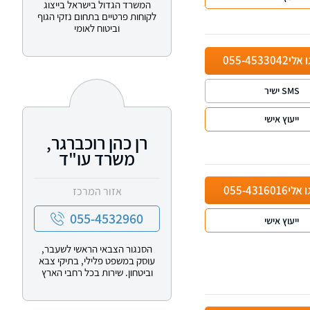
המשרד הגדול בישראל בייצוג
לקוחות פרטיים בתחום נזקי הגוף
וביטוח לאומי
ו אלי
055-4533042
SMS ישיר
ייעוץ אישי
רן כהן רוכברגר,
משרד עו"ד
ו אלי
055-4316016
אזור המרכז
055-4532960
ייעוץ אישי
הסנגור הצבאי הראשי לשעבר,
עוסק במשפט פלילי, בתיקי צבא
וביטחון. שירות בכל רחבי הארץ