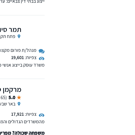
ייצוג בבתי דין צבאיים: ע
תאונות אימונים, שימוש ב
ק. תגמולים להכרה בנכות 
תמר סיו
פתח תקו
מנהל/ת פורום מקצועי 
צפיות:
19,601
משרד עוסק בייצוג אנשי כ
המבקשים הכרה כנכי מערכת
ועליונות.
מרקמן ט
5.0
(65 ממליצים)
באר שבע
צפיות:
17,921
מהמשרדים הגדולים והמובי
ממס, רשלנות רפואית, נכי
משפחה שכולה? מפרים א
למשרד סניפים בפריסה אר