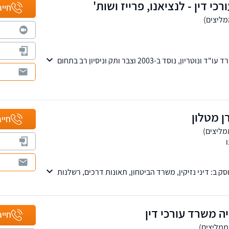
כי דין - לנציאנו, פרייז ושות'
חייג
לנציאנו, פרייז ושות' - משרד עו"ד ונוטריון, נוסד ב-2003 וצבר ותק וניסיון רב בתחום
ף ותאונות ובדיני הביטוח הלאומי. בנוסף ניתן שירות
ייפוי כוח מתמשך. סניפים בחולון ובחיפה.
ן מטלון
חייג
ק ב: דיני נזיקין, משרד הביטחון, תאונות דרכים, רשלנות
עות גוף, ביטוח תלמידים.
ה משרד עורכי דין
חייג