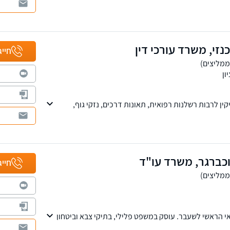
רשלנות רפואית, נכי צה"ל ותאונות דרכים.
יפים של המשרד ברחבי הארץ: בחיפה, ראש פינה, טבריה, עפולה,
ות, ירושלים, אשדוד, באר שבע ואילת. למי שמעוניין,
קים גם בטלפון.
זי, משרד עורכי דין
חייג
ון
ן לרבות רשלנות רפואית, תאונות דרכים, נזקי גוף,
, תאונות עבודה, נזקי רכוש, ביטוח וסיעוד ועוד.
ון וברחובות.
וכברגר, משרד עו"ד
חייג
י הראשי לשעבר. עוסק במשפט פלילי, בתיקי צבא וביטחון
ו נותן שירות בכל רחבי הארץ. ניתן גם לקיים פגישת ייעוץ