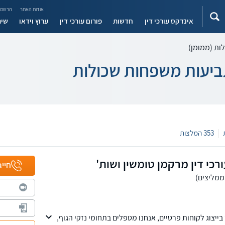
אודות האתר
הרשמה
אינדקס עורכי דין
חדשות
פורום עורכי דין
ערוץ וידאו
שיר
ות (ממומן)
תביעות משפחות שכולות
|
353 המלצות
כי דין מרקמן טומשין ושות'
חייג
יצוג לקוחות פרטיים, אנחנו מטפלים בתחומי נזקי הגוף,