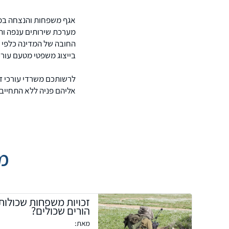
ירושלים, תל-אביב, פתח תק
מאפשרים פתיחת תיקים ב
אגף משפחות והנצחה במש
מערכת שירותים ענפה וה
החובה של המדינה כלפי א
בייצוג משפטי מטעם עורכ
לרשותכם משרדי עורכי די
אליהם פניה ללא התחייבו
מ
זכויות משפחות שכולות 
הורים שכולים?
מאת: