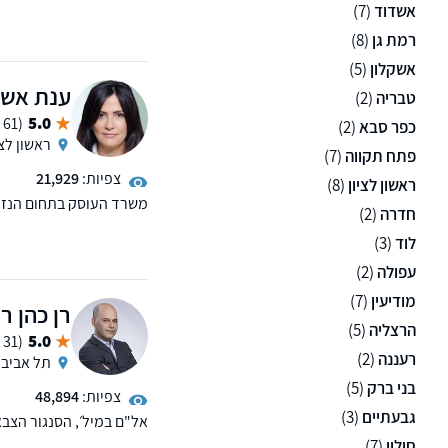
ביטוח לאומי, פטור ממס, 
אשדוד
(7)
לרשותכם 11 סנ
רמת גן
(8)
פתח תקווה, תל אביב, רחוב
אנחנו מאפשרים פתיחת תי
אשקלון
(5)
ענת אשכנ
טבריה
(2)
5.0
(61 ממליצים)
כפר סבא
(2)
ראשון לצי
פתח תקווה
(7)
צפיות:
21,929
ראשון לציון
(8)
משרד העוסק בתחום הנזיקי
חדרה
(2)
תביעות כנגד משרד הביטחון
למשרד שלוחות בראשון לצי
לוד
(3)
עפולה
(2)
מודיעין
(7)
רן כהן ר
הרצליה
(5)
5.0
(31 ממליצים)
רעננה
(2)
תל אביב
בני ברק
(5)
צפיות:
48,894
גבעתיים
(3)
אל"ם במיל׳, הסנגור הצבא
ובתיקי צווארון לבן. משרדנ
חולון
(7)