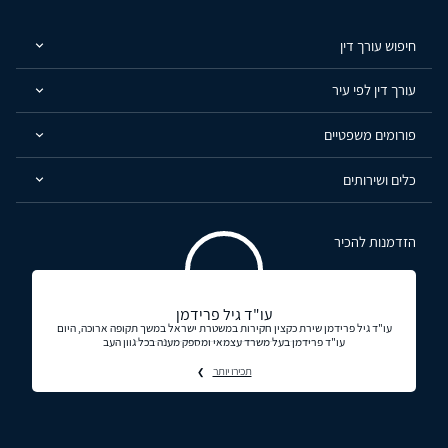
חיפוש עורך דין
עורך דין לפי עיר
פורומים משפטיים
כלים ושירותים
הזדמנות להכיר
עו"ד גיל פרידמן
עו"ד גיל פרידמן שירת כקצין חקירות במשטרת ישראל במשך תקופה ארוכה, היום
עו"ד פרידמן בעל משרד עצמאי ומספק מענה בכל גוון העב
תכירו יותר