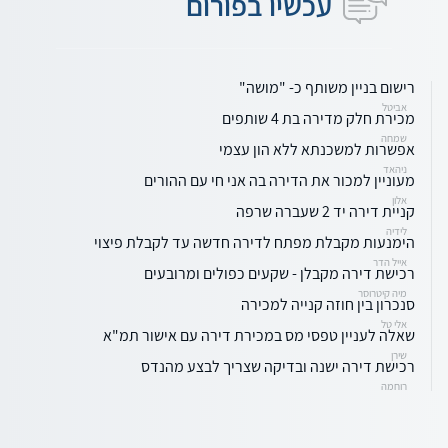
עכשיו בפורום
רישום בניין משותף כ- "מושה"
אביטל
מכירת חלק מדירה בת 4 שותפים
שמחה
אפשרות למשכנתא ללא הון עצמי
ניהאד
מעוניין למכור את הדירה בה אני חי עם ההורים
אלון
קניית דירה יד 2 שעברה שרפה
לידיה
הימנעות מקבלת מפתח לדירה חדשה עד לקבלת פיצוי
אייל הדר
רכישת דירה מקבלן - שקעים כפולים ומרובעים
מיה קיטרוסר
סנכרון בין חוזה קנייה למכירה
אלי טל
שאלה לעניין טפסי מס במכירת דירה עם אישור תמ"א
שירן
רכישת דירה ישנה ובדיקה שצריך לבצע מהנדס
רוחמה