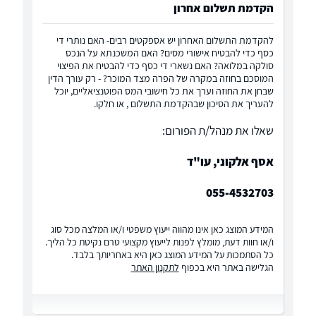
הקדמת תשלום אחרון
להקדמת התשלום האחרון יש אספקטים רבים- האם נותרי די
כסף כדי להבטיח אישורי מסים? האם המשכנתא על הנכס
סולקה במלואה? האם נשארי די כסף כדי להבטיח את הפיצוי
המוסכם בחוזה במקרה של הפרה מצד המוכר? - רק עורך הדין
שבחן את החוזה וערך את כל חישובי המס הפוטנציאליים, יוכל
להעריך את הסיכון שבהקדמת התשלום , או חלקו.
שאלו את מנהל/ת הפורום:
אסף אלקוני, עו"ד
055-4532703
המידע המוצג כאן אינו מהווה ייעוץ משפטי ו/או המלצה מכל סוג
ו/או חוות דעת, מומלץ לפנות לייעוץ מקצועי טרם נקיטת כל הליך.
כל הסתמכות על המידע המוצג כאן היא באחריותך בלבד.
הגלישה באתר היא בכפוף
לתקנון האתר