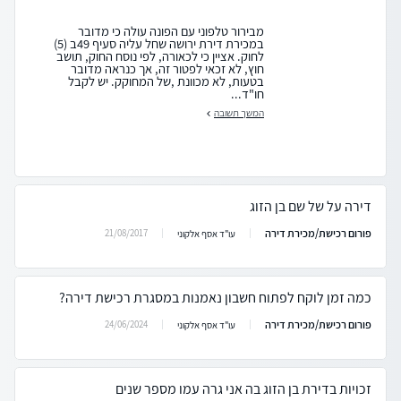
מבירור טלפוני עם הפונה עולה כי מדובר
במכירת דירת ירושה שחל עליה סעיף 49ב (5)
לחוק. אציין כי לכאורה, לפי נוסח החוק, תושב
חוץ, לא זכאי לפטור זה, אך כנראה מדובר
בטעות, לא מכוונת ,של המחוקק. יש לקבל
חו"ד...
המשך תשובה
דירה על של שם בן הזוג
פורום רכישת/מכירת דירה
21/08/2017
עו"ד אסף אלקוני
כמה זמן לוקח לפתוח חשבון נאמנות במסגרת רכישת דירה?
פורום רכישת/מכירת דירה
24/06/2024
עו"ד אסף אלקוני
זכויות בדירת בן הזוג בה אני גרה עמו מספר שנים