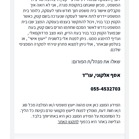
המשפט , מכיוון שאנחנו בתקופת פגרה , אני לא רואה איך
מקבלים אישור בית משפט תוך חודש וחצי לעסקה, כלומר בית
המשפט יידרש לתת אישור לעסקה שנערכה בשם קטין, כאשר
הקטין כבר בגיר, ויכול להתקשר בעצמו בעסקה. המצב שבו בית
המשפט נדרש לאשר הסכם שחתמו הורים בשם קטין, בעת
שבפועל הקטין כבר בגיר בעת הדיון, הוא מצב פרדוקסאלי ,
ועדיף להימנע ממנו . ניתן לפנות אלי בלשונית "ייעוץ אישי" , או
בטלפון שבאתר , אולי ניתן למצוא פתרון יצירתי למקרה הספציפי
שלכם.
שאלו את מנהל/ת הפורום:
אסף אלקוני, עו"ד
055-4532703
המידע המוצג כאן אינו מהווה ייעוץ משפטי ו/או המלצה מכל סוג
ו/או חוות דעת, מומלץ לפנות לייעוץ מקצועי טרם נקיטת כל הליך.
כל הסתמכות על המידע המוצג כאן היא באחריותך בלבד.
הגלישה באתר היא בכפוף
לתקנון האתר