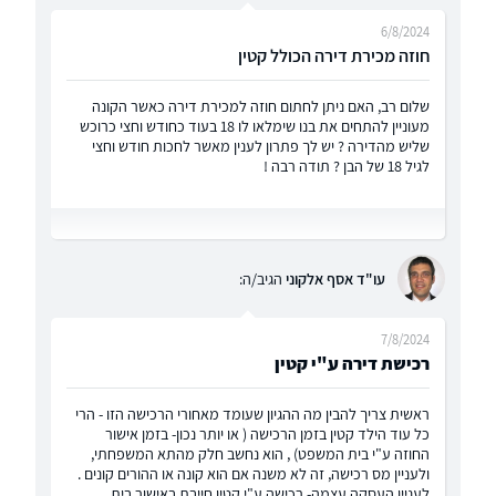
6/8/2024
חוזה מכירת דירה הכולל קטין
שלום רב, האם ניתן לחתום חוזה למכירת דירה כאשר הקונה
מעוניין להתחים את בנו שימלאו לו 18 בעוד כחודש וחצי כרוכש
שליש מהדירה ? יש לך פתרון לענין מאשר לחכות חודש וחצי
לגיל 18 של הבן ? תודה רבה !
עו"ד אסף אלקוני
הגיב/ה:
7/8/2024
רכישת דירה ע"י קטין
ראשית צריך להבין מה ההגיון שעומד מאחורי הרכישה הזו - הרי
כל עוד הילד קטין בזמן הרכישה ( או יותר נכון- בזמן אישור
החוזה ע"י בית המשפט) , הוא נחשב חלק מהתא המשפחתי,
ולעניין מס רכישה, זה לא משנה אם הוא קונה או ההורים קונים .
לעניין העסקה עצמה- רכישה ע"י קטין חייבת באישור בית