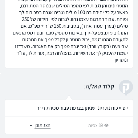
הנוטריונים והן נגבות לפי מספר המילים שבנוסח המתורגם,
כאשר על כל יחידה בת 100 מילים נגבית אגרה בסכום הולך
ופוחת. עבור התרגום עצמו נהוג לגבות לפי יחידות של 250
מילים (בערך עמוד אחד), בסביבות 150 ש"ח + מע"מ. אם
התרגום מתבצע על-ידך באיכות מספיק טובה ובפורמט מתאים
לתעודה המתורגמת, יכול הנוטריון לקבל ממך את התרגום
שביצעת (בקובץ וורד) ואז יגבה ממך רק את האגרות. משרדנו
ישמח להעניק לך את השירות. בהצלחה רבה, אורית לוי, עו"ד
ונוטריון.
ק
קלוד
שאל/ה:
ייפויי כוח נוטריוני שניתן בצרפת עבור מכירת דירה
הצג תוכן
89 צפיות