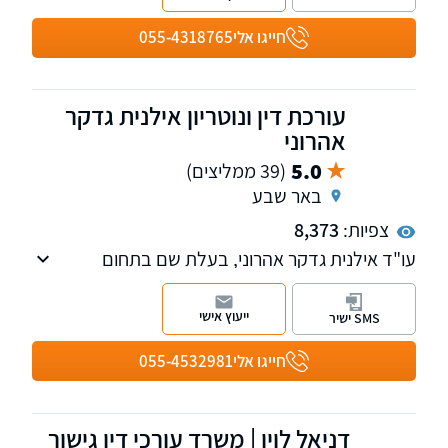
אירופאית.
חייגו אלי
055-4318765
עורכת דין ונוטריון אילנית גדקר
אהרוני
5.0
(39 ממליצים)
באר שבע
צפיות:
8,373
עו"ד אילנית גדקר אהרוני, בעלת שם בתחום
הביטוח הלאומי ובייצוג לקוחות בתחום נפגעי
עבודה, נכות כללית, נפגעי פעולות איבה וטרור
ייעוץ אישי
SMS ישיר
לרבות ייצוג בוועדות רפואיות ובערכאות משפטיות.
חייגו אלי
055-4532981
דניאל לוין | משרד עורכי דין גישור