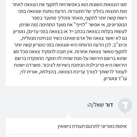
סוגי הצוואות השונות הוא באפשרויות לתקוף את הצוואה לאחר
מות המצווה בהליך של התנגדות. הדעת נותנת שצוואה בפני
רשות קשה יותר לתקוף, מאחר וההליך מתועד בספר
הנוטריונים, אי אפשר "לזייף" את מועד החתימה (מה שניתן
לעשות בקלות בצוואה בכתב-יד או בצוואה בפני עדים), נוטריון
גם לא יאשר צוואה של אדם שאיננו כשיר מבחינה מנטלית,
וכיוצ"ב. לכן הדעה הרווחת היא שצוואה בפני נוטריון קשה יותר
לתקוף מאשר צוואות אחרות. אין חובה להפקיד צוואה מכל סוג
שהוא ברשם הירושה על-מנת שהיה לה תוקף. ההפקדה ברשם
הירושה היא פריבילגיה הניתנת כשירות לציבור. משרדנו ישמח
לעמוד לרשותך לצורך עריכת הצוואה. בהצלחה, אורית לוי,
עו"ד ונוטריון.
ד
דור
שאל/ה:
אימות נוטריוני לתרגום תעודת נישואין