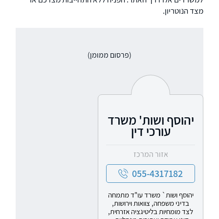
מצד הנוטריון.
(פרסום ממומן)
יהוסף ושות' משרד
עורכי דין
אזור המרכז
055-4317182
יהוסף ושות` משרד עו"ד מתמחה
בדיני משפחה, צוואות וירושות,
לצד מומחיות בליטיגציה אזרחית,