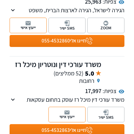
צפיות:
25,963
הגירה לישראל, הגירה לארצות הברית, משפט
אזרחי מנהלי, אזרחי מסחרי
ייעוץ אישי
ZOOM
SMS ישיר
חייגו אלי
055-4532860
משרד עורכי דין ונוטריון מיכל רז
5.0
(52 ממליצים)
רחובות
צפיות:
17,997
משרד עורכי דין מיכל רז עוסק בתחום עסקאות
נדל"ן:
ייצוג ברכישה/ מכירה של נכסים/ דירות, התחדשות
ייעוץ אישי
SMS ישיר
עירונית, ייצוג רוכשי דירות חדשות מקבלנים, חוזים,
פינוי שוכרים, הסכמי שיתוף, פירוק שיתוף, פינוי
חייגו אלי
055-4532863