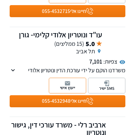
חייגו אלי
055-4532715
עו"ד ונוטריון אלודי קלימי- גורן
5.0
(15 ממליצים)
תל אביב
צפיות:
7,101
משרדנו הוקם על ידי עורכת הדין ונוטריון אלודי
קלימי-גורן בשנת 2019 לאחר שצברה ניסיון של
שנים באחד מהמשרדים המובילים בתחום
ייעוץ אישי
SMS ישיר
המקרקעין.
משרדנו עוסק גם בנושא אזרחות צרפתית.
חייגו אלי
055-4532948
ארביב רלי - משרד עורכי דין, גישור
ונוטריון