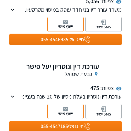
צפיות:
5,056
משרד עורך דין בני חדד עוסק במיסוי מקרקעין,
צוואות וירושות וסכסוכי מקרקעין. בנוסף המשרד
מעניק שירותי נוטריון, לרבות עריכת ייפוי כח
ייעוץ אישי
SMS ישיר
מתמשך.
חייגו אלי
055-4546935
עורכת דין ונוטריון יעל פישר
גבעת שמואל
צפיות:
475
עורכת דין ונוטריון בעלת ניסיון של 20 שנה בענייני
המעמד האישי, לרבות גירושין, הסכמים, צוואות
וירושות ועריכת ייפוי כוח מתמשך.
ייעוץ אישי
SMS ישיר
חייגו אלי
055-4547185