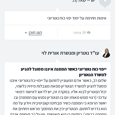
יוריי
שאל/ה:
אימות חתימה על יסוד יפוי כוח נוטריוני
הצג תוכן
34 צפיות
עו"ד נוטריון ומגשרת אורית לוי
ייפוי כוח נוטריוני כאשר הממנה איננו מסוגל להגיע
למשרד הנוטריון
שלום רב, כאשר אדם המעוניין לחתום על ייפוי-כח נוטריוני איננו
מסוגל להגיע למשרד הנוטריון מפאת מוגבלות פיזית כלשהי,
יכול הנוטריון לבוא אליו. במקרה זה, יש לדאוג לאישור רפואי
עדכני (רצוי ממש מאותו יום בו הנוטריון נפגש עם הממנה) ובו
יאשר הרופא כי הממנה כשיר מבחינה קוגניטיבית ויודע על מה
הוא נדרש לחתום. הנוטריון יכין את המסמך מראש ויחתים את
הממנה בביתו / במקום בו הוא מאושפז. יש על כך תוספת אגרה