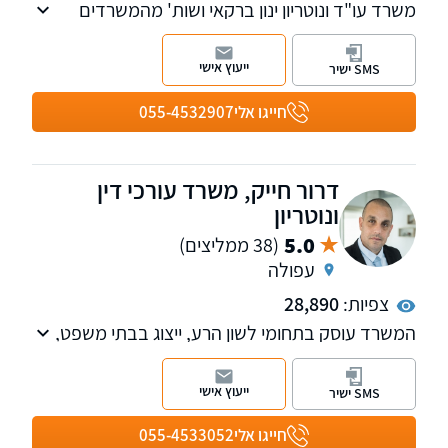
משרד עו"ד ונוטריון ינון ברקאי ושות' מהמשרדים
המובילים בתחומו. משרדנו עוסק במשפט
אזרחי-מסחרי-מקרקעין, כולל ייצוג חברות, מוסדות
ייעוץ אישי
SMS ישיר
ולקוחות פרטיים.
משרדנו ממוקם במגדלי ב.ס.ר סיטי בפתח תקווה
חייגו אלי
055-4532907
ונותן את שירותיו בכל חלקי הארץ. נשמח לראותכם
בין כותלי משרדנו
דרור חייק, משרד עורכי דין
ונוטריון
5.0
(38 ממליצים)
עפולה
צפיות:
28,890
המשרד עוסק בתחומי לשון הרע, ייצוג בבתי משפט,
שירותי נוטריון ואזרחות זרה.
ייעוץ אישי
SMS ישיר
חייגו אלי
055-4533052