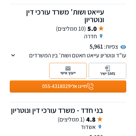
עייאט ושות' משרד עורכי דין
ונוטריון
5.0
(10 ממליצים)
חדרה
צפיות:
5,961
עו"ד ונוטריון עייאט חאטם ושות' בין המשרדים
המובילים באזור עם ניסיון של 25 שנים, עוסק בדיני
משפחה, ירושות, מקרקעין, הסדרת מעמד
ייעוץ אישי
SMS ישיר
בישראל, וכל שירותי תרגום ונוטריון בשפות
איטלקית, ספרדית, רומנית, רוסית, אנגלית, ערבית
חייגו אלי
055-4318029
ועברית.
בני חדד - משרד עורכי דין ונוטריון
4.8
(1 ממליצים)
אשדוד