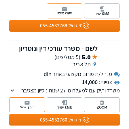
שנות ניסיון, המעניק טיפול משפטי מקצועי, מקיף
ומהימן ביעילות ובאדיבות במגוון תחומים.
ייעוץ אישי
SMS ישיר
חייגו אלי
055-4532769
לשם - משרד עורכי דין ונוטריון
5.0
(5 ממליצים)
תל אביב
מנהל/ת פורום מקצועי באתר din
צפיות:
14,000
משרד ותיק עם למעלה מ-27 שנות ניסיון מצטבר
בתחום דיני המשפחה והמקרקעין, עם התמחות
מיוחדת במיסוי מקרקעין. מנהלי פורום אפוטרופסות
ייעוץ אישי
ZOOM
SMS ישיר
| זכויות קשישים | בעלי מוגבלויות, עו"ד ונוטריון
לשם מוסמך מטעם האפוטרופוס הכללי להגיש יפוי
חייגו אלי
055-4532760
כוח מתמשך.