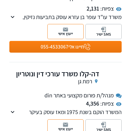
צפיות:
2,131
משרד עו"ד עופר בן עזרא עוסק בתביעות נזיקין,
תאונות דרכים לרבות ובפרט אופנועים, וביטוח כולל
ביטוח לאומי וועדות רפואיות, נזקי גוף ורכוש
ייעוץ אישי
SMS ישיר
בתאונות דרכים, תאונות עבודה, פציעות במרחב
הציבורי ועוד, ליטיגציה ושירותי נוטריון וייפוי כוח
חייגו אלי
055-4533067
מתמשך. בנוסף, במשרדנו עו"ד בתחום דיני
המשפחה, כולל צוואות.
דה-קלו משרד עורכי דין ונוטריון
רמת גן
מנהל/ת פורום מקצועי באתר din
צפיות:
4,356
המשרד הוקם בשנת 1975 ומאז עוסק בעיקר
בנדל"ן, מיסוי מקרקעין, תכנון ובניה, ירושה
ועיזבונות, ענייני משפחה, שירותי נוטריון ואזרחות
ייעוץ אישי
SMS ישיר