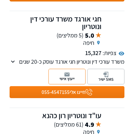
חגי אורגד משרד עורכי דין
ונוטריון
5.0
(5 ממליצים)
חיפה
צפיות:
15,327
משרד עורכי דין ונוטריון חגי אורגד עוסק כ-20 שנים
בתחומים הבאים: לשון הרע, דיני ירושה, צוואות,
התנגדויות לצוואות, משפט מסחרי ואזרחי ונדל"ן.
ייעוץ אישי
SMS ישיר
חייגו אלי
055-4547155
עו"ד ונוטריון רון כהנא
4.9
(61 ממליצים)
חיפה