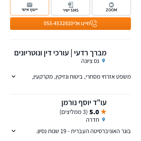
ונותן מענה במגוון רחב של שפות
ייעוץ אישי
ZOOM
SMS ישיר
חייגו אלי
055-4532810
מברך רדעי | עורכי דין ונוטריונים
נס ציונה
משפט אזרחי מסחרי, ביטוח ונזיקין, מקרקעין,
ירושות, צוואות, יפוי כוח מתמשך.
עו"ד יוסף נורמן
5.0
(3 ממליצים)
חדרה
בוגר האוניברסיטה העברית - 19 שנות נסיון.