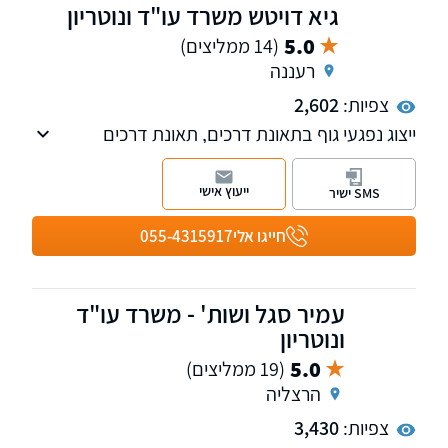
גיא דויטש משרד עו"ד ונוטריון
5.0
(14 ממליצים)
רעננה
צפיות:
2,602
ייצוג נפגעי גוף בתאונת דרכים, תאונת דרכים
קשות, תאונות עבודה ורשלנות רפואית, ניסיון מעל
25 שנים בליווי לקוחות עד לקבלת פיצויים
ייעוץ אישי
SMS ישיר
מקסימליים עבורם.
חייגו אלי
055-4315917
עמיר סגל ושות' - משרד עו"ד
ונוטריון
5.0
(19 ממליצים)
הרצליה
צפיות:
3,430