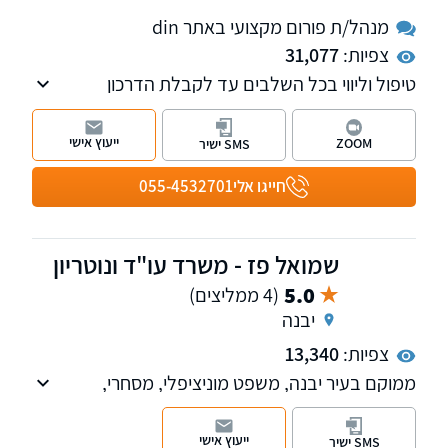
מנהל/ת פורום מקצועי באתר din
צפיות:
31,077
טיפול וליווי בכל השלבים עד לקבלת הדרכון
האירופאי. איתור מסמכים ותעודות באופן ישיר בכל
רחבי אירופה. השירות ניתן בכל רחבי הארץ.
ייעוץ אישי
ZOOM
SMS ישיר
חייגו אלי
055-4532701
שמואל פז - משרד עו"ד ונוטריון
5.0
(4 ממליצים)
יבנה
צפיות:
13,340
ממוקם בעיר יבנה, משפט מוניציפלי, מסחרי,
מקרקעין, משפט מסחרי, דיני משפחה, נוטריון.
ייעוץ אישי
SMS ישיר