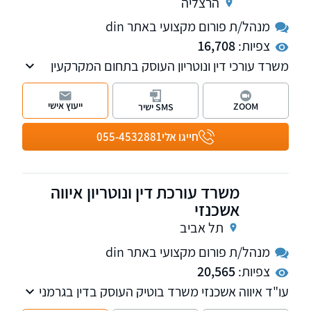
הרצליה
מנהל/ת פורום מקצועי באתר din
צפיות:
16,708
משרד עורכי דין ונוטריון העוסק בתחום המקרקעין
ומתמקצע בתחום "מחיר למשתכן", רכישת דירות
מקבלן והסכמי מכר (יד שניה).
ייעוץ אישי
ZOOM
SMS ישיר
חייגו אלי
055-4532881
משרד עורכת דין ונוטריון איווה
אשכנזי
תל אביב
מנהל/ת פורום מקצועי באתר din
צפיות:
20,565
עו"ד איווה אשכנזי משרד בוטיק העוסק בדין בגרמני
והאוסטרי, בנדל"ן וייפוי כוח מתמשך. המשרד ייחודי