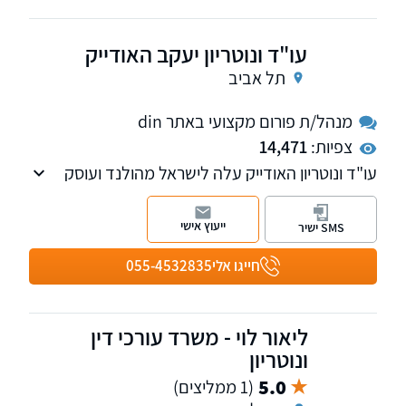
עו"ד ונוטריון יעקב האודייק
תל אביב
מנהל/ת פורום מקצועי באתר din
צפיות:
14,471
עו"ד ונוטריון האודייק עלה לישראל מהולנד ועוסק
בהוצאת אזרחות הולנדית והשקעות נדל"ן בהולנד.
כמו כן, מספק שרותי תרגום נוטריוני מהשפות
ייעוץ אישי
SMS ישיר
הולנדית, פלמית, גרמנית, אנגלית, ועברית
חייגו אלי
055-4532835
ליאור לוי - משרד עורכי דין
ונוטריון
5.0
(1 ממליצים)