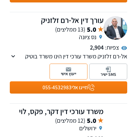
עורך דין אל-רם זלזניק
5.0
(13 ממליצים)
נס ציונה
צפיות:
2,904
אל-רם זלזניק משרד עורכי דין הינו משרד בוטיק
איכותי ודינמי הממוקם בפארק המדע נס ציונה אשר
עוסק בתחומי המקרקעין, צוואות וירושות, דיני
ייעוץ אישי
SMS ישיר
משפחה, חדלות פירעון ופשיטות רגל.אני מאמין
ומקפיד על מתן שירות אישי, מקצועי ויעיל ביותר
חייגו אלי
055-4532983
לכל לקוח ולקוח תוך מתן דגש מיוחד על יחס אישי,
שקיפות, זמינות וחשיבה מקורית מחוץ לקופסה.
משרד עורכי דין דקר, פקס, לוי
5.0
(12 ממליצים)
ירושלים