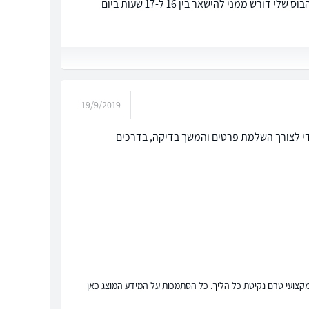
אני עובד בחברת הייטק. בדרך כלל עובד 9 שעות ביום. אך בזמן האחרון יש הרבה לחץ והבוס שלי דורש ממני להישאר בין 16 ל-17 שעות ביום
19/9/2019
 שעות. אתה מוזמן לפנות למשרדי לצורך השלמת פרטים והמשך בדיקה, בדרכים
ץ מקצועי טרם נקיטת כל הליך. כל הסתמכות על המידע המוצג כאן