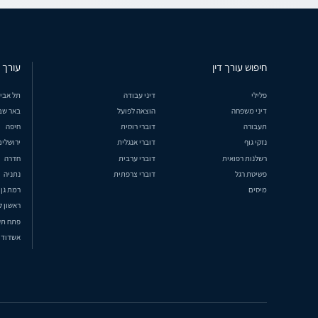
חיפוש עורך דין
עורך ד
פלילי
דיני עבודה
תל אבי
דיני משפחה
הוצאה לפועל
באר שב
תעבורה
דוברי רוסית
חיפה
נזקי גוף
דוברי אנגלית
ירושלים
רשלנות רפואית
דוברי ערבית
חדרה
פשיטת רגל
דוברי צרפתית
נתניה
מיסים
רמת גן
ראשון ל
פתח תק
אשדוד