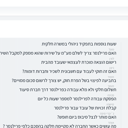
שעות נוספות בתפקיד ניהולי במשרה חלקית
סיגל
האם פרילנסר צריך לשלם מע"מ על שירות שהוא מספק למקבל השירו
לורן
רישום הוצאה מוכרת לעצמאי שעובד מהבית
ניצן
האם זה חוקי לעבוד עם חשבונית לשכיר וחברות דומות?
תמיר
בתביעה לפיצוי בשל הפרת חוק, יש צורך לרשום סכום מסויים?
תומר
תשלום חלקי ולא מלא עבודה כפרילנסר דרך חברת סיעוד
פנינה
הפסקת עבודה לפרילנסר למספר שעות כל יום
מישהו
קבלת זכויות של עובד עבור פרילנסר
ג`יברי מינה
האם מותר לנצל סיבוס ביום חופש?
אוהד
מה עושים כאשר החברה לא מקיימת חלקה בהסכם כלפי פרילנסר ?