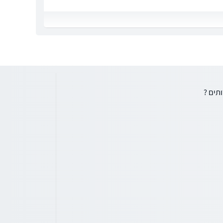
תים ?