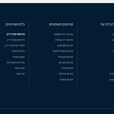
ין לפי עיר
פורומים משפטיים
כלים ושירותים
ב
פורום דיני משפחה
פרסום עורכי דין
ע
פורום דיני עבודה
דרושים עורכי דין
פורום מקרקעין
משרדים לעורכי דין
פורום הוצאה לפועל
אודות האתר
פורום תעבורה
תקנון האתר
פורום נזקי גוף
מדיניות הפרטיות
פורום פלילי
מפת אתר
ציון
פורום צרכנות
צור קשר
ווה
פורום מיסים