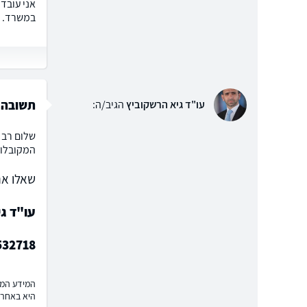
במשרד. א
תשובה 
עו"ד גיא הרשקוביץ
הגיב/ה:
המקובלות
שאלו את
עו"ד ג
532718
המידע המוצ
היא באחרי