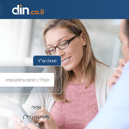
מצא/י עו"ד
חפש
עורך
דין
פלילי
מקרקעין נדל"ן
משפט אזרחי
תביע