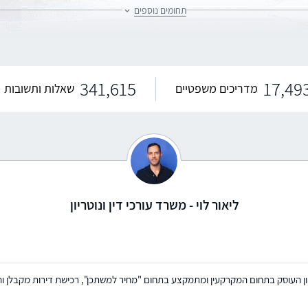
תחומים נוספים
ות והגירה-דרכון זר
דיני אינטרנט ורשת
341,615
17,49
מדריכים משפטיים
שאלות ותשובות
ליאור לוי - משרד עורכי דין ונוטריון
ריון העוסק בתחום המקרקעין ומתמקצע בתחום "מחיר למשתכן", רכישת דירות מקבלן והס