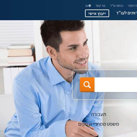
 לאתר
כניסת עו"ד
צור קשר
🌐 עב
ותים לעו"ד
ייעוץ אישי
תעבורה
משפט מסחרי ועסקים
גישור ובוררות