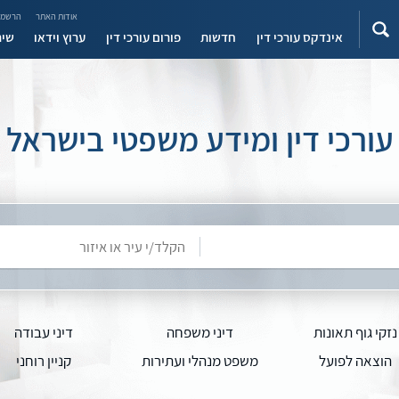
אודות האתר
הרשמה
אינדקס עורכי דין
חדשות
פורום עורכי דין
ערוץ וידאו
שיר
עורכי דין ומידע משפטי בישראל
נזקי גוף תאונות
דיני משפחה
דיני עבודה
הוצאה לפועל
משפט מנהלי ועתירות
קניין רוחני
ות ביטוח ונזקי רכוש
רשלנות רפואית
דיני מיסים