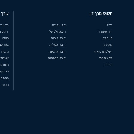
חיפוש עורך דין
עורך ד
פלילי
דיני עבודה
תל אבי
דיני משפחה
הוצאה לפועל
ירושלים
תעבורה
דוברי רוסית
חיפה
נזקי גוף
דוברי אנגלית
באר שב
רשלנות רפואית
דוברי ערבית
נתניה
פשיטת רגל
דוברי צרפתית
אשדוד
מיסים
רמת גן
ראשון ל
פתח תק
חדרה