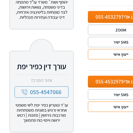
יהוסף ושות` משרד עו"ד מתמחה
בדיני משפחה, צוואות וירושות,
לצד מומחיות בליטיגציה אזרחית,
ו אלי
055-4532797
דיני עבודה ועתירות מנהליות.
ZOOM
SMS ישיר
ייעוץ אישי
עורך דין כפיר יפת
אזור המרכז
ו אלי
055-4532979
055-4547066
SMS ישיר
עו״ד ונוטריון כפיר יפת ליווי משפטי
ייעוץ אישי
אחראי ורגיש בסוגיות משפחתיות
מורכבות גירושין | מזונות | רכוש
ירושה וייפוי כוח מתמשך