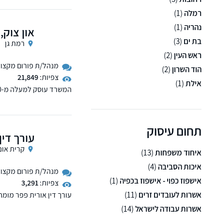
רמלה
(1)
נהריה
(1)
און צוק,
בת ים
(3)
רמת גן
ראש העין
(2)
מנהל/ת פורום מקצועי 
הוד השרון
(2)
צפיות:
21,849
אילת
(1)
ליטיגציה, חברות, הוצאה ל
צוק הינו מגשר מוסמך ונות
תחום עיסוק
עורך דין
קרית אונו
איחוד משפחות
(13)
איכות הסביבה
(4)
מנהל/ת פורום מקצועי 
אישפוז כפוי - אישפוז בכפיה
(1)
צפיות:
3,291
אשרות לעובדים זרים
(11)
עורך דין אורית פפר מומ
עירוני - ארנונה והיטלי פ
אשרות עבודה לישראל
(14)
בנושאי שלטון מקומי, מכרז