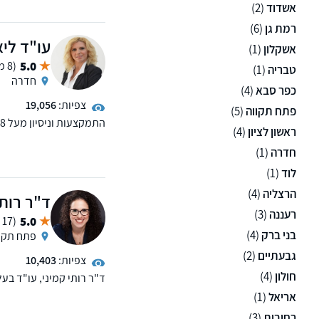
ומעשה" - ספר פרי עטו ש
אשדוד
(2)
המשרד מספק ייצוג והופע
רמת גן
(6)
דיני מסים ומקרקעין. נש
עו"ד לי
ננקוט בכדי להגיע לתוצא
אשקלון
(1)
5.0
(8 ממליצים)
טבריה
(1)
חדרה
כפר סבא
(4)
צפיות:
19,056
פתח תקווה
(5)
ראשון לציון
(4)
נישואין, טעמים הומניטרי
כניסה.
חדרה
(1)
לוד
(1)
הרצליה
(4)
ד"ר רותי
רעננה
(3)
5.0
(17 ממליצים)
בני ברק
(4)
פתח תקו
גבעתיים
(2)
צפיות:
10,403
חולון
(4)
בתחום, מחברת הספר "המ
אריאל
(1)
המשרד עוסק בתחומים: נזי
רחובות
(3)