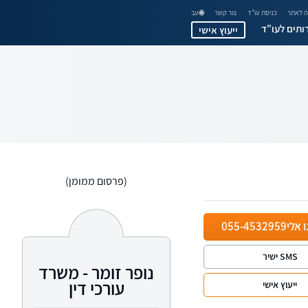
 לאתר
כניסת עו"ד
צור קשר
🌐 עב
ותים לעו"ד
ייעוץ אישי
(פרסום ממומן)
ו אלי
055-4532959
SMS ישיר
נופר זומר - משרד
עורכי דין
ייעוץ אישי