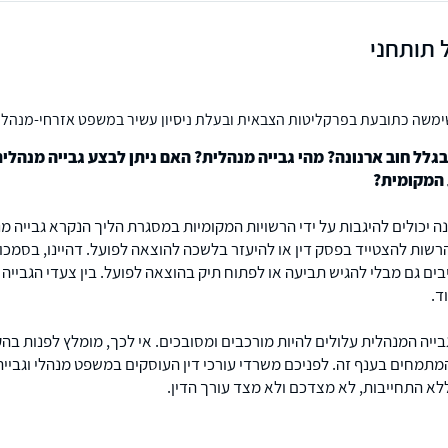
 תותחני
שימשה כתובעת בפרקליטות הצבאית ובעלת ניסיון עשיר במשפט אזרחי-מנהלי
 הרע. מקבלת לקוחות בירושלים ורמת גן.
בגלל חוב ארנונה? מהי גבייה מנהלית? האם ניתן לבצע גבייה מנהל
 המקומית?
נה יכולים להיגבות על ידי הרשויות המקומיות במסגרת הליך הנקרא גבייה מ
הרשות להצטייד בפסק דין או להיעזר בלשכה להוצאה לפועל. דהיינו, בסמכ
בים גם מבלי להגיש תביעה או לפתוח תיק בהוצאה לפועל. בין צעדי הגבייה 
ד.
ייה המנהלית עלולים להיות מורכבים ומסובכים. אי לכך, מומלץ לפנות בה
מתמחים בענף זה. לפניכם משרדי עורכי דין העוסקים במשפט מנהלי וגבייה
ללא התחייבות, לא מצדכם ולא מצד עורך הדין.