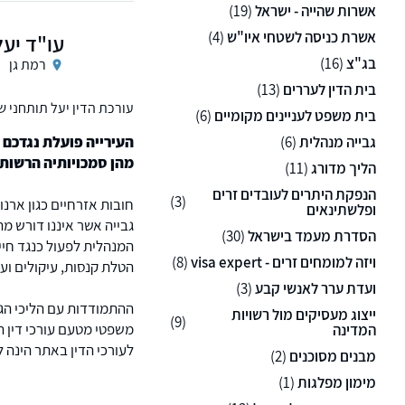
אשרות שהייה - ישראל
(19)
אשרת כניסה לשטחי איו"ש
(4)
עו"ד יעל
בג"צ
(16)
רמת גן
בית הדין לעררים
(13)
עורכת הדין יעל תותחני 
בית משפט לעניינים מקומיים
(6)
נדל"ן, משפט מסחרי ולשון
גבייה מנהלית
(6)
העירייה פועלת נגדכם 
מהן סמכויותיה הרשות
הליך מדורג
(11)
הנפקת היתרים לעובדים זרים
(3)
חובות אזרחיים כגון ארנו
ופלשתינאים
גבייה אשר איננו דורש מ
הסדרת מעמד בישראל
(30)
המנהלית לפעול כנגד חיי
ויזה למומחים זרים - visa expert
(8)
הטלת קנסות, עיקולים ועו
ועדת ערר לאנשי קבע
(3)
ההתמודדות עם הליכי הגב
ייצוג מעסיקים מול רשויות
(9)
משפטי מטעם עורכי דין ה
המדינה
לעורכי הדין באתר הינה 
מבנים מסוכנים
(2)
מימון מפלגות
(1)